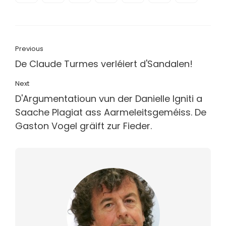
Previous
De Claude Turmes verléiert d'Sandalen!
Next
D'Argumentatioun vun der Danielle Igniti a
Saache Plagiat ass Aarmeleitsgeméiss. De
Gaston Vogel gräift zur Fieder.