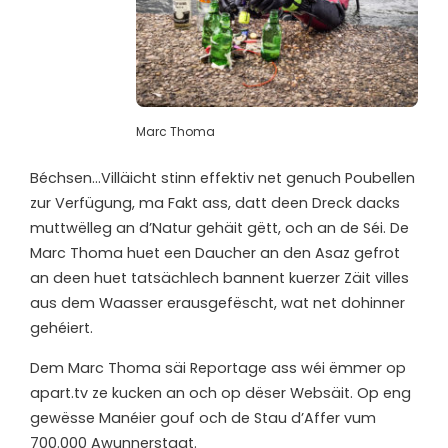
Marc Thoma
Béchsen…Villäicht stinn effektiv net genuch Poubellen
zur Verfügung, ma Fakt ass, datt deen Dreck dacks
muttwëlleg an d’Natur gehäit gëtt, och an de Séi. De
Marc Thoma huet een Daucher an den Asaz gefrot
an deen huet tatsächlech bannent kuerzer Zäit villes
aus dem Waasser erausgefëscht, wat net dohinner
gehéiert.
Dem Marc Thoma säi Reportage ass wéi ëmmer op
apart.tv ze kucken an och op dëser Websäit. Op eng
gewësse Manéier gouf och de Stau d’Affer vum
700.000 Awunnerstaat.