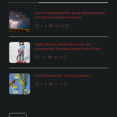
Dem Staatsbeamten seng Obligatiounen
am Fall vun engem Dimmer
0
559
Spillt déi jonk Generatioun an der
politescher Sandkaul grad mam Feier?
1
414
Frank Bertemes: Verschwunden….
0
711