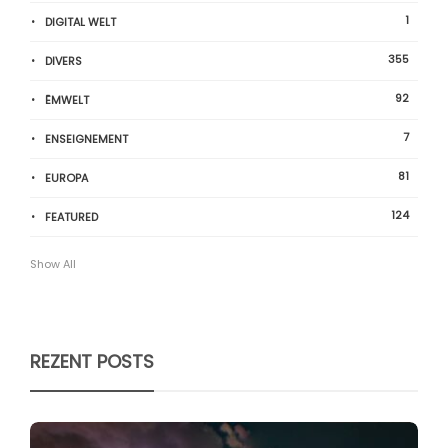
1
DIGITAL WELT
355
DIVERS
92
ËMWELT
7
ENSEIGNEMENT
81
EUROPA
124
FEATURED
Show All
REZENT POSTS