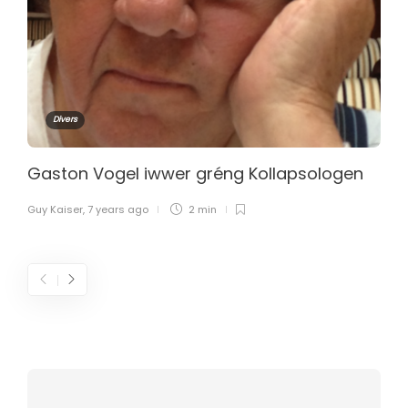
Divers
Gaston Vogel iwwer gréng Kollapsologen
Guy Kaiser
,
7 years ago
2 min