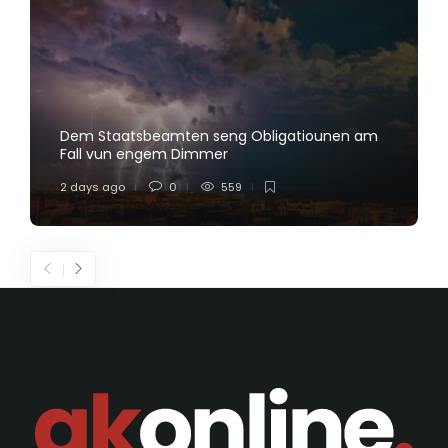
Dem Staatsbeamten seng Obligatiounen am
Fall vun engem Dimmer
2 days ago
0
559