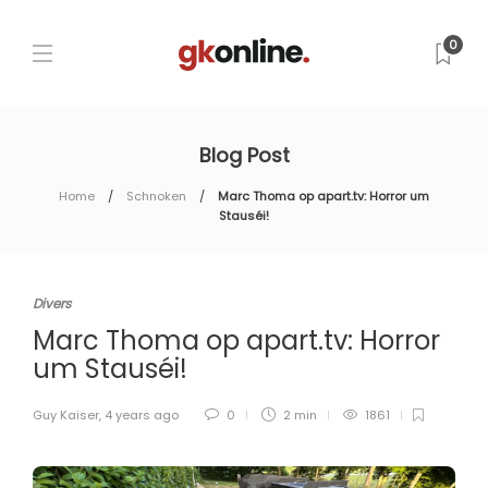
0
Blog Post
Home
Schnoken
Marc Thoma op apart.tv: Horror um
Stauséi!
Divers
Marc Thoma op apart.tv: Horror
um Stauséi!
Guy Kaiser
,
4 years ago
0
2 min
1861