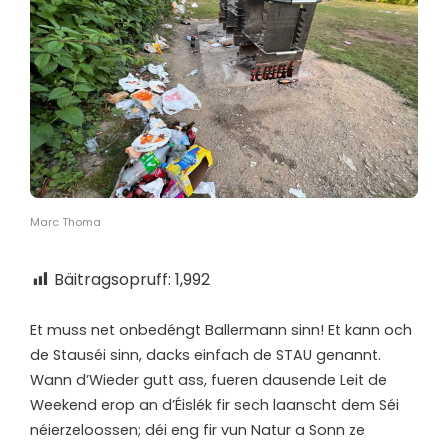
Marc Thoma
Bäitragsopruff:
1,992
E
t muss net onbedéngt Ballermann sinn! Et kann och
de Stauséi sinn, dacks einfach de STAU genannt.
Wann d’Wieder gutt ass, fueren dausende Leit de
Weekend erop an d’Éislék fir sech laanscht dem Séi
néierzeloossen; déi eng fir vun Natur a Sonn ze