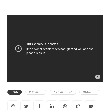
TAGS
#DAUCHER
#MARC THOMA
#STAUSÉI