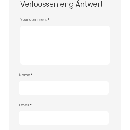
Verloossen eng Äntwert
Your comment
*
Name
*
Email
*