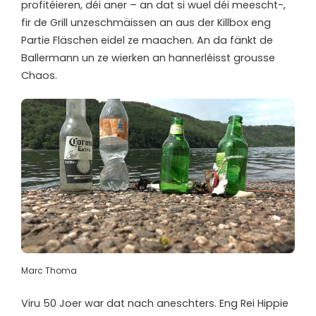
profitéieren, déi aner – an dat si wuel déi meescht-,
fir de Grill unzeschmäissen an aus der Killbox eng
Partie Fläschen eidel ze maachen. An da fänkt de
Ballermann un ze wierken an hannerléisst grousse
Chaos.
Marc Thoma
Viru 50 Joer war dat nach aneschters. Eng Rei Hippie