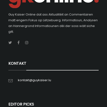
Guy Kaiser Online dat ass Aktualitéit an Commentairen
matt engem Fokus op Lëtzebuerg. Informatioun, Analysen
an Hannergrond Informatiounen déi der soss wäit siche
gitt.
KONTAKT
kontakt@guykaiser.lu
EDITOR PICKS