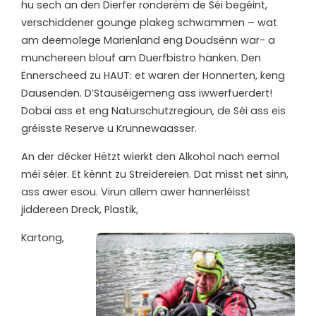
hu sech an den Dierfer ronderëm de Séi begéint,
verschiddener gounge plakeg schwammen – wat
am deemolege Marienland eng Doudsënn war- a
munchereen blouf am Duerfbistro hänken. Den
Ënnerscheed zu HAUT: et waren der Honnerten, keng
Dausenden. D’Stauséigemeng ass iwwerfuerdert!
Dobäi ass et eng Naturschutzregioun, de Séi ass eis
gréisste Reserve u Krunnewaasser.
An der décker Hëtzt wierkt den Alkohol nach eemol
méi séier. Et kënnt zu Streidereien. Dat misst net sinn,
ass awer esou. Virun allem awer hannerléisst
jiddereen Dreck, Plastik,
Kartong,