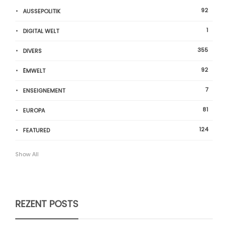
92
AUSSEPOLITIK
1
DIGITAL WELT
355
DIVERS
92
ËMWELT
7
ENSEIGNEMENT
81
EUROPA
124
FEATURED
Show All
REZENT POSTS