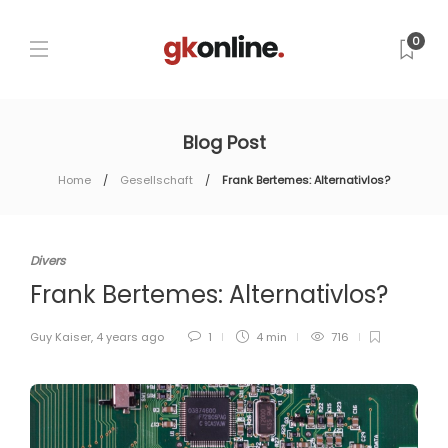
0
Blog Post
Home
Gesellschaft
Frank Bertemes: Alternativlos?
Divers
Frank Bertemes: Alternativlos?
Guy Kaiser
,
4 years ago
1
4 min
716