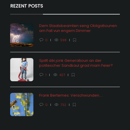
REZENT POSTS
Dem Staatsbeamten seng Obligatiounen
am Fall vun engem Dimmer
0
598
Spillt déi jonk Generatioun an der
politescher Sandkaul grad mam Feier?
1
427
Frank Bertemes: Verschwunden….
0
732