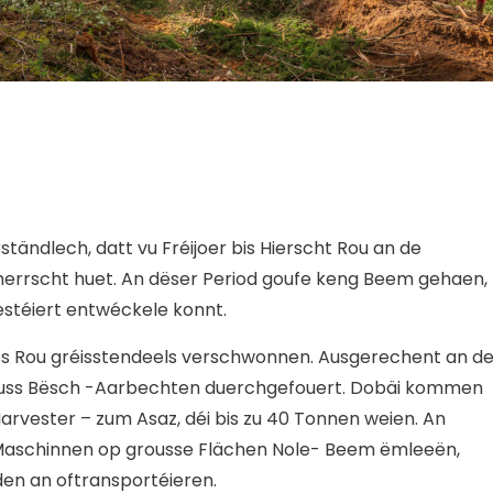
ständlech, datt vu Fréijoer bis Hierscht Rou an de
errscht huet. An dëser Period goufe keng Beem gehaen,
estéiert entwéckele konnt.
ës Rou gréisstendeels verschwonnen. Ausgerechent an de
rouss Bësch -Aarbechten duerchgefouert. Dobäi kommen
rvester – zum Asaz, déi bis zu 40 Tonnen weien. An
aschinnen op grousse Flächen Nole- Beem ëmleeën,
en an oftransportéieren.