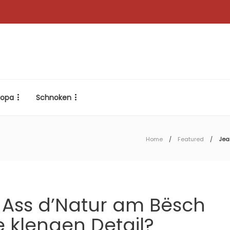
ropa
Schnoken
Home
Featured
Jea
 Ass d’Natur am Bësch
klengen Detail?