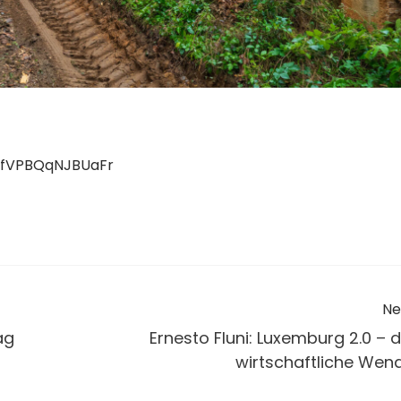
2YfVPBQqNJBUaFr
Ne
ag
Ernesto Fluni: Luxemburg 2.0 – d
wirtschaftliche Wen