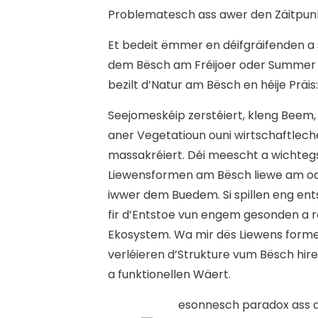
Problematesch ass awer den Zäitpun
Et bedeit ëmmer en déifgräifenden a
dem Bësch am Fréijoer oder Summer 
bezilt d’Natur am Bësch en héije Präis
Seejomeskéip zerstéiert, kleng Beem
aner Vegetatioun ouni wirtschaftlech
massakréiert. Déi meescht a wichteg
Liewensformen am Bësch liewe am o
iwwer dem Buedem. Si spillen eng en
fir d’Entstoe vun engem gesonden a r
Ekosystem. Wa mir dës Liewens forme
verléieren d’Strukture vum Bësch hir
a funktionellen Wäert.
esonnesch paradox ass d