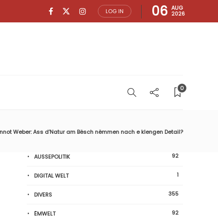
06
AUG
LOG IN
2026
0
nnot Weber: Ass d’Natur am Bësch nëmmen nach e klengen Detail?
92
AUSSEPOLITIK
1
DIGITAL WELT
355
DIVERS
92
ËMWELT