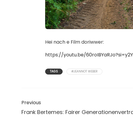
Hei nach e Film doriwwer:
https://youtu.be/60roIBYaRJo?si=y
TAGS
#JEANNOT WEBER
Previous
Frank Bertemes: Fairer Generationenvertr