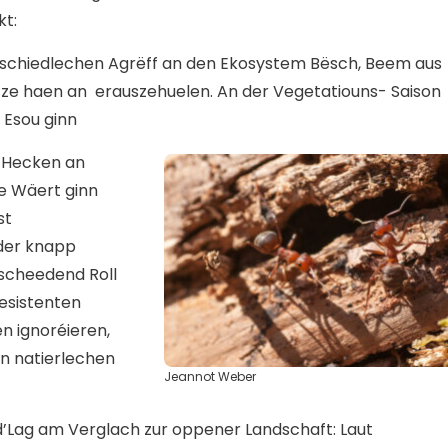
kt:
 schiedlechen Agrëff an den Ekosystem Bësch, Beem aus
ze haen an erauszehuelen. An der Vegetatiouns- Saison
: Esou ginn
, Hecken an
e Wäert ginn
st
der knapp
tscheedend Roll
esistenten
n ignoréieren,
en natierlechen
Jeannot Weber
’Lag am Verglach zur oppener Landschaft: Laut