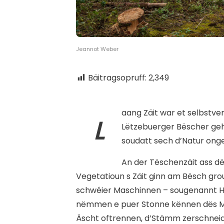
Jeannot Weber
Bäitragsopruff:
2,349
aang Zäit war et selbstver
L
Lëtzebuerger Bëscher geh
soudatt sech d’Natur ong
An der Tëschenzäit ass d
Vegetatioun s Zäit ginn am Bësch g
schwéier Maschinnen – sougenannt Ha
nëmmen e puer Stonne kënnen dës M
Äscht oftrennen, d’Stämm zerschneid