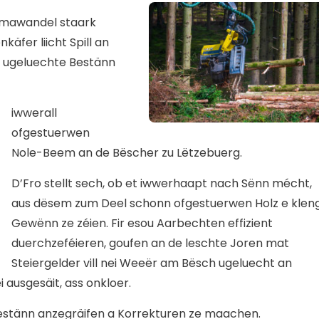
imawandel staark
äfer liicht Spill an
h ugeluechte Bestänn
iwwerall
ofgestuerwen
Nole-Beem an de Bëscher zu Lëtzebuerg.
D’Fro stellt sech, ob et iwwerhaapt nach Sënn mécht,
aus dësem zum Deel schonn ofgestuerwen Holz e klen
Gewënn ze zéien. Fir esou Aarbechten effizient
duerchzeféieren, goufen an de leschte Joren mat
Steiergelder vill nei Weeër am Bësch ugeluecht an
i ausgesäit, ass onkloer.
-Bestänn anzegräifen a Korrekturen ze maachen.