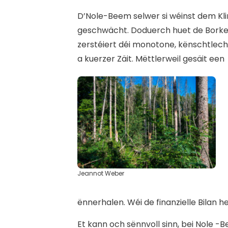
D’Nole-Beem selwer si wéinst dem Kl
geschwächt. Doduerch huet de Borkenk
zerstéiert déi monotone, kënschtlec
a kuerzer Zäit. Mëttlerweil gesäit een
Jeannot Weber
ënnerhalen. Wéi de finanzielle Bilan he
Et kann och sënnvoll sinn, bei Nole 