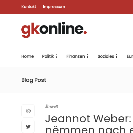
Kontakt
Impressum
Home
Politik
Finanzen
Soziales
Eu
Blog Post
Ëmwelt
Jeannot Weber:
nëmmen nach e 