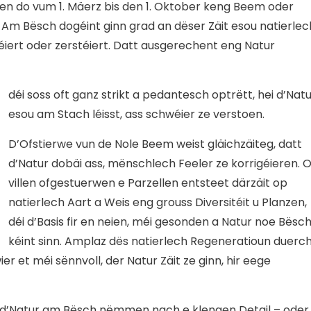
en do vum 1. Mäerz bis den 1. Oktober keng Beem oder
Am Bësch dogéint ginn grad an dëser Zäit esou natierlec
iert oder zerstéiert. Datt ausgerechent eng Natur
déi soss oft ganz strikt a pedantesch optrëtt, hei d’Nat
esou am Stach léisst, ass schwéier ze verstoen.
D’Ofstierwe vun de Nole Beem weist gläichzäiteg, datt
d’Natur dobäi ass, mënschlech Feeler ze korrigéieren. 
villen ofgestuerwen e Parzellen entsteet därzäit op
natierlech Aart a Weis eng grouss Diversitéit u Planzen,
déi d’Basis fir en neien, méi gesonden a Natur noe Bësc
kéint sinn. Amplaz dës natierlech Regeneratioun duerc
r et méi sënnvoll, der Natur Zäit ze ginn, hir eege
ss d’Natur am Bësch nëmmen nach e klengen Detail – oder