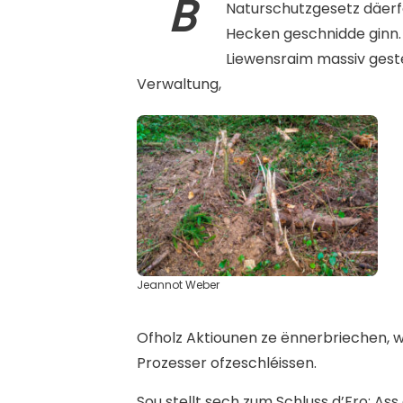
B
Naturschutzgesetz däerf
Hecken geschnidde ginn. 
Liewensraim massiv gesté
Verwaltung,
Jeannot Weber
Ofholz Aktiounen ze ënnerbriechen, wie
Prozesser ofzeschléissen.
Sou stellt sech zum Schluss d’Fro: A