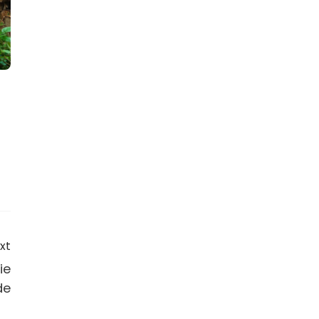
xt
ie
de