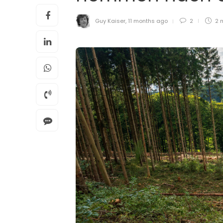
Guy Kaiser
,
11 months ago
2
2 