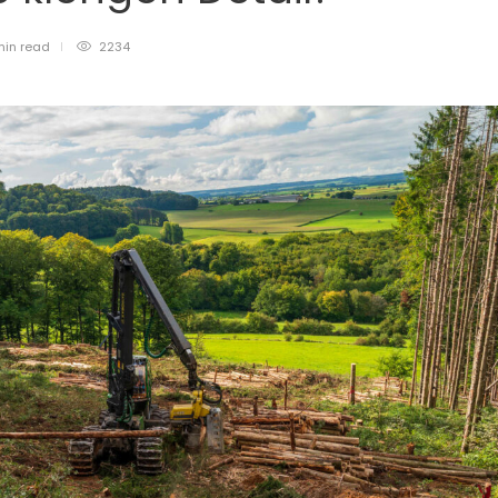
min
read
2234