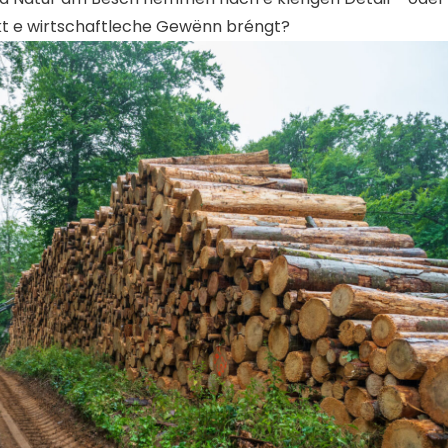
rekt e wirtschaftleche Gewënn bréngt?