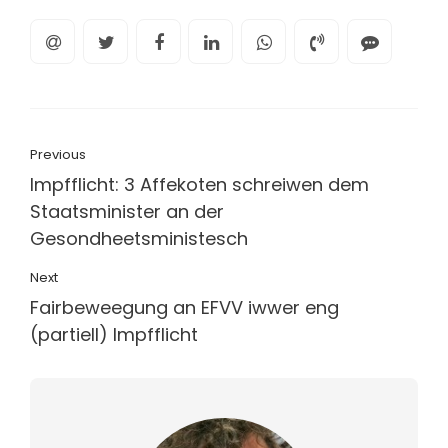
Previous
Impfflicht: 3 Affekoten schreiwen dem
Staatsminister an der
Gesondheetsministesch
Next
Fairbeweegung an EFVV iwwer eng
(partiell) Impfflicht