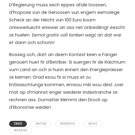
D’Regierung muss sech eppes afale loossen,
d’Propose vun de Genossen vun engem eemolege
Scheck an der Héicht vun 100 Euro koum
oniwwerluecht eriwwer an ass net onbedéngt eescht
ze huelen.
Eemol gratis voll tanken wegl
, an dat war
et dann och schonn!
Bosseg och, datt an deem Kontext keen e Fanger
gerouert huet fir d’Betriber. Si suergen fir de Räichtum
vum Land an och si hunn ënnert den Energiepräisser
ze keimen. Grad esou fir si muss et zu
Entlaaschtunge kommen, ëmsou méi wou dëst Joer
mat op d’mannst enger weiderer Indextranche ze
rechnen ass. Domatter klëmmt den Drock op
d’Ekonomie weider!
TAGS
#ATOM
#ENERGIE
#GAS
#GRÉNG