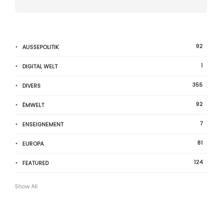
92
AUSSEPOLITIK
1
DIGITAL WELT
355
DIVERS
92
ËMWELT
7
ENSEIGNEMENT
81
EUROPA
124
FEATURED
Show All