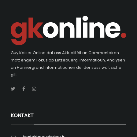
Guy Kaiser Online dat ass Aktualitéit an Commentairen
matt engem Fokus op Lëtzebuerg. Informatioun, Analysen
an Hannergrond Informatiounen déi der soss wäit siche
gitt.
KONTAKT
kontakt@guykaiser.lu