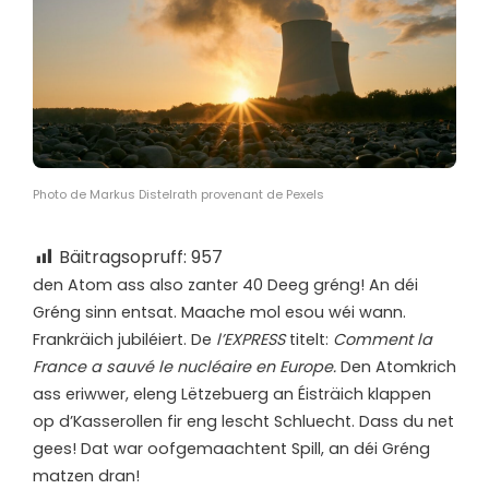
Photo de Markus Distelrath provenant de Pexels
Bäitragsopruff:
957
d
en Atom ass also zanter 40 Deeg gréng! An déi
Gréng sinn entsat. Maache mol esou wéi wann.
Frankräich jubiléiert. De
l’EXPRESS
titelt:
Comment la
France a sauvé le nucléaire en Europe.
Den Atomkrich
ass eriwwer, eleng Lëtzebuerg an Éisträich klappen
op d’Kasserollen fir eng lescht Schluecht. Dass du net
gees! Dat war oofgemaachtent Spill, an déi Gréng
matzen dran!