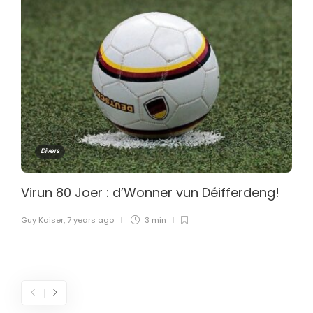
Divers
Virun 80 Joer : d’Wonner vun Déifferdeng!
Guy Kaiser
,
7 years ago
3 min