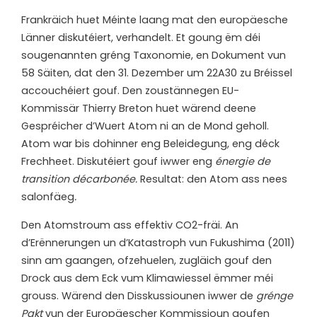
Frankräich huet Méinte laang mat den europäesche
Länner diskutéiert, verhandelt. Et goung ëm déi
sougenannten gréng Taxonomie, en Dokument vun
58 Säiten, dat den 31. Dezember um 22A30 zu Bréissel
accouchéiert gouf. Den zoustännegen EU-
Kommissär Thierry Breton huet wärend deene
Gespréicher d’Wuert Atom ni an de Mond geholl.
Atom war bis dohinner eng Beleidegung, eng déck
Frechheet. Diskutéiert gouf iwwer eng
énergie de
transition décarbonée.
Resultat: den Atom ass nees
salonfäeg
.
Den Atomstroum ass effektiv CO2-fräi. An
d’Erënnerungen un d’Katastroph vun Fukushima (2011)
sinn am gaangen, ofzehuelen, zugläich gouf den
Drock aus dem Eck vum Klimawiessel ëmmer méi
grouss. Wärend den Disskussiounen iwwer de
grénge
Pakt
vun der Europäescher Kommissioun goufen