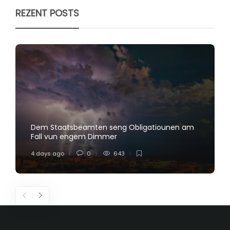
REZENT POSTS
Dem Staatsbeamten seng Obligatiounen am
Fall vun engem Dimmer
4 days ago
0
643