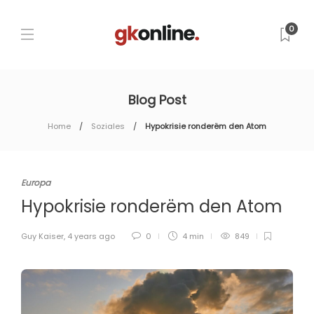
0
Blog Post
Home
Soziales
Hypokrisie ronderëm den Atom
Europa
Hypokrisie ronderëm den Atom
Guy Kaiser
,
4 years ago
0
4 min
849