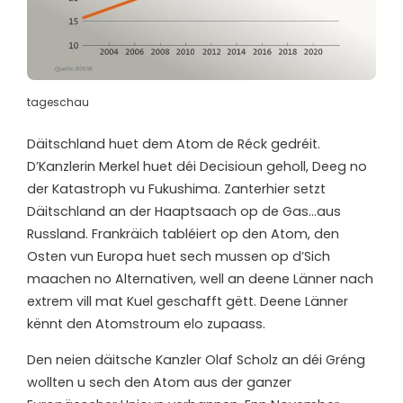
tageschau
D
äitschland huet dem Atom de Réck gedréit.
D’Kanzlerin Merkel huet déi Decisioun geholl, Deeg no
der Katastroph vu Fukushima. Zanterhier setzt
Däitschland an der Haaptsaach op de Gas…aus
Russland. Frankräich tabléiert op den Atom, den
Osten vun Europa huet sech mussen op d’Sich
maachen no Alternativen, well an deene Länner nach
extrem vill mat Kuel geschafft gëtt. Deene Länner
kënnt den Atomstroum elo zupaass.
Den neien däitsche Kanzler Olaf Scholz an déi Gréng
wollten u sech den Atom aus der ganzer