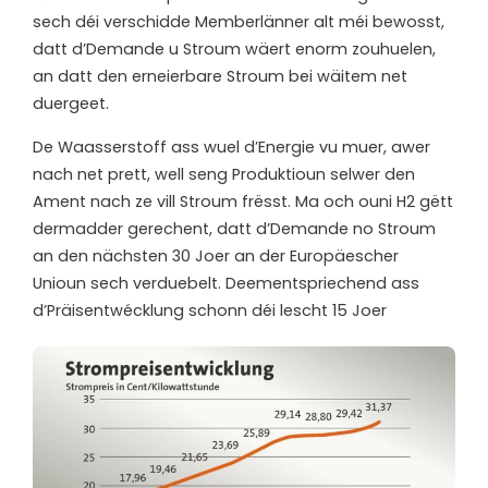
sech déi verschidde Memberlänner alt méi bewosst,
datt d’Demande u Stroum wäert enorm zouhuelen,
an datt den erneierbare Stroum bei wäitem net
duergeet.
De Waasserstoff ass wuel d’Energie vu muer, awer
nach net prett, well seng Produktioun selwer den
Ament nach ze vill Stroum frësst. Ma och ouni H2 gëtt
dermadder gerechent, datt d’Demande no Stroum
an den nächsten 30 Joer an der Europäescher
Unioun sech verduebelt. Deementspriechend ass
d’Präisentwécklung schonn déi lescht 15 Joer