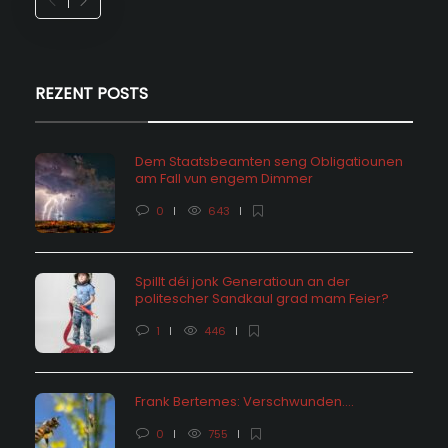
REZENT POSTS
Dem Staatsbeamten seng Obligatiounen
am Fall vun engem Dimmer
0
643
Spillt déi jonk Generatioun an der
politescher Sandkaul grad mam Feier?
1
446
Frank Bertemes: Verschwunden….
0
755