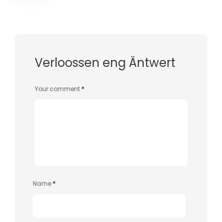
Verloossen eng Äntwert
Your comment
*
Name
*