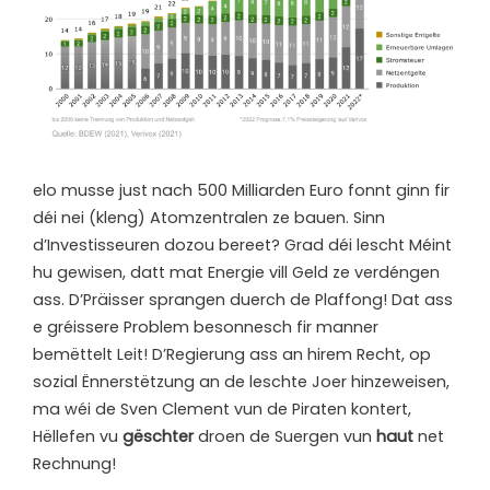
e
lo musse just nach 500 Milliarden Euro fonnt ginn fir
déi nei (kleng) Atomzentralen ze bauen. Sinn
d’Investisseuren dozou bereet? Grad déi lescht Méint
hu gewisen, datt mat Energie vill Geld ze verdéngen
ass. D’Präisser sprangen duerch de Plaffong! Dat ass
e gréissere Problem besonnesch fir manner
bemëttelt Leit! D’Regierung ass an hirem Recht, op
sozial Ënnerstëtzung an de leschte Joer hinzeweisen,
ma wéi de Sven Clement vun de Piraten kontert,
Hëllefen vu
gëschter
droen de Suergen vun
haut
net
Rechnung!