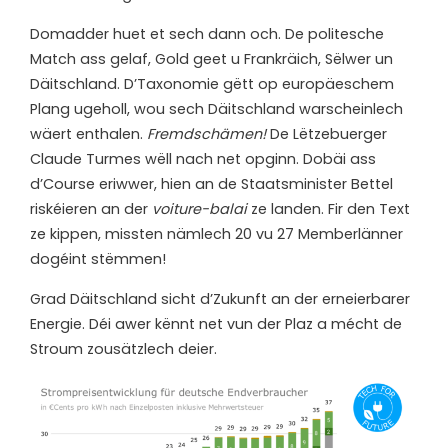
Domadder huet et sech dann och. De politesche
Match ass gelaf, Gold geet u Frankräich, Sëlwer un
Däitschland. D’Taxonomie gëtt op europäeschem
Plang ugeholl, wou sech Däitschland warscheinlech
wäert enthalen.
Fremdschämen!
De Lëtzebuerger
Claude Turmes wëll nach net opginn. Dobäi ass
d’Course eriwwer, hien an de Staatsminister Bettel
riskéieren an der
voiture-balai
ze landen. Fir den Text
ze kippen, missten nämlech 20 vu 27 Memberlänner
dogéint stëmmen!
Grad Däitschland sicht d’Zukunft an der erneierbarer
Energie. Déi awer kënnt net vun der Plaz a mécht de
Stroum zousätzlech deier.