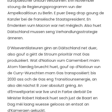
Europäescher Unioun verbannen. Enn November
stoung de Regierungsprogramm vun der
Ampelkoalitioun zu Berlin. E puer Deeg drop goung de
Kanzler bei de franséische Staatspresident. En
Ëmdenken vum Macron war net méiglech. Also huet
Däitschland mussen seng Verhandlungsstrategie
änneren.
D’Wiseventilateuren ginn an Däitschland net duer,
also gouf a gëtt de Stroum prioritär mat Gas
produzéiert. Wat d’Natioun vum Camembert mam
Atom fäerdeg bruecht huet, gouf op d’Natioun vun
de Curry-Wurschten mam Gas transposéiert: bis
2030 ass och de Gas eng Transitiounsenergie, an
also déi nächst 8 Joer absolutt gréng. An
d’Ëmweltpartei war live und in Farbe derbäi! De
Minister Robert Habeck huet sech just de Baart en
Dag méi laang wuesse gelooss an entsat an
d’Kameraen gekuckt.