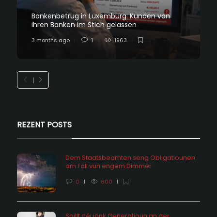
Bankenbetrug in Luxemburg: Kunden von
ihren Banken im Stich gelassen
3 months ago
1
1963
REZENT POSTS
Dem Staatsbeamten seng Obligatiounen
am Fall vun engem Dimmer
0
600
Spillt déi jonk Generatioun an der