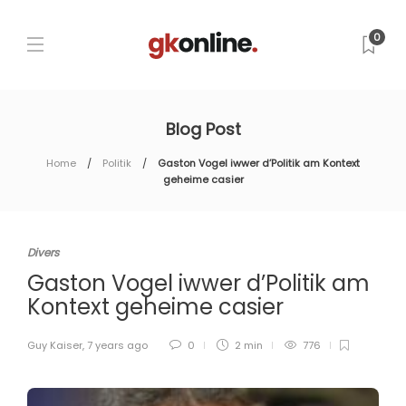
0
Blog Post
Home
Politik
Gaston Vogel iwwer d’Politik am Kontext
geheime casier
Divers
Gaston Vogel iwwer d’Politik am
Kontext geheime casier
Guy Kaiser
,
7 years ago
0
2 min
776