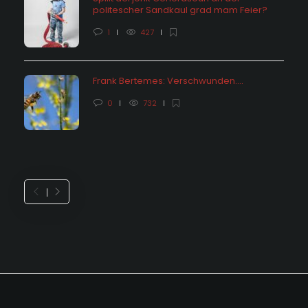
politescher Sandkaul grad mam Feier?
1
427
Frank Bertemes: Verschwunden….
0
732