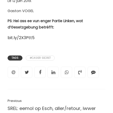
Le 12 juin 2019.
Gaston VOGEL
PS: Hei ass ee vun enger Partie Linken, wat
d’Gesetzgebung betrëfft:
bit.ly
/2X3Ptt5
TAGS
#CASIER SECRET
Previous
SREL: eemol op Esch, aller/retour, iwwer