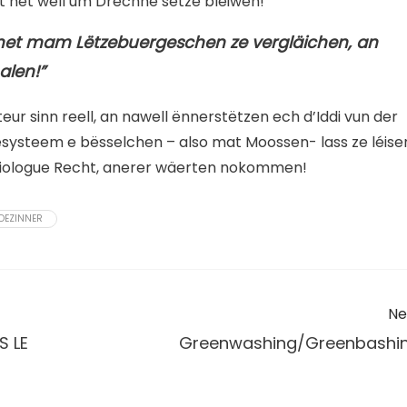
t net wëll um Dréchne sëtze bleiwen!
 net mam Lëtzebuergeschen ze vergläichen, an
alen!”
r sinn reell, an nawell ënnerstëtzen ech d’Iddi vun der
systeem e bësselchen – also mat Moossen- lass ze léise
diologue Recht, anerer wäerten nokommen!
DEZINNER
Ne
S LE
Greenwashing/Greenbashi