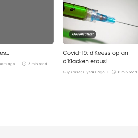
Gesellschaft
ses…
Covid-19: d’Keess op an
d’Klacken eraus!
ears ago
3 min
read
Guy Kaiser
,
6 years ago
6 min
read