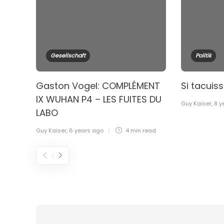
Gesellschaft
Politik
Gaston Vogel: COMPLÉMENT
Si tacuis
IX WUHAN P4 – LES FUITES DU
Guy Kaiser
,
8 y
LABO
Guy Kaiser
,
6 years ago
4 min
read