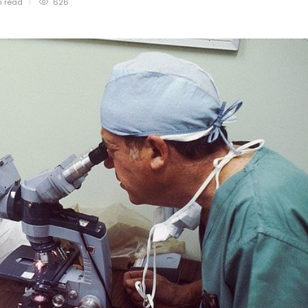
n
read
626