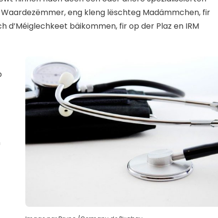
em Waardezëmmer, eng kleng lëschteg Madämmchen, fir
 och d’Méiglechkeet bäikommen, fir op der Plaz en IRM
p
n