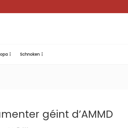
ropa
Schnoken
gumenter géint d’AMMD