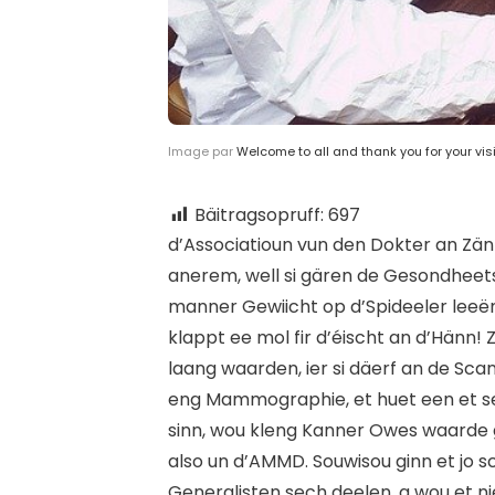
Image par
Welcome to all and thank you for your visi
Bäitragsopruff:
697
d’
Associatioun vun den Dokter an Zän
anerem, well si gären de Gesondheetss
manner Gewiicht op d’Spideeler leeën,
klappt ee mol fir d’éischt an d’Hänn!
laang waarden, ier si däerf an de Sca
eng Mammographie, et huet een et sel
sinn, wou kleng Kanner Owes waarde 
also un d’AMMD. Souwisou ginn et jo 
Generalisten sech deelen, a wou et n