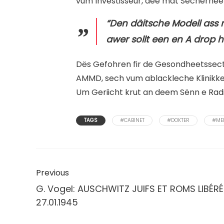
vum Investisseur, dee mat Sécherhee
“Den däitsche Modell ass
awer sollt een en A drop h
Dës Gefohren fir de Gesondheetssecteu
AMMD, sech vum ablackleche Klinikke
Um Geriicht krut an deem Sënn e Ra
TAGS
#CABINET
#DOKTER
#ME
Previous
G. Vogel: AUSCHWITZ JUIFS ET ROMS LIBÉRÉ
27.01.1945