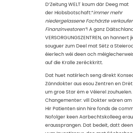
D’
Zeitung WELT koum där Deeg mat
der Hiobsbotschaft:”
immer mehr
niedergelassene Fachärzte verkaufen 
Finanzinvestoren”
! A ganz Däitschla
VERSORGUNGSZENTREN, an hannert jidf
souguer zum Deel mat Sëtz a Steieroa
éierlech wéi deen och méiglecherwei
auf die Kralle zeréckkritt.
Dat huet natiirlech seng direkt Konse
Zänndokter aus esou Zentren en Drëtt
um groe Star ëm e Véierel zouhuelen. 
Changementer: vill Dokter wären am 
Hir Patienten sinn hire fonds de com
Nofolger keen Aarbechtskolleeg eraus
eraussprangen. Dat bedeit, datt deen 