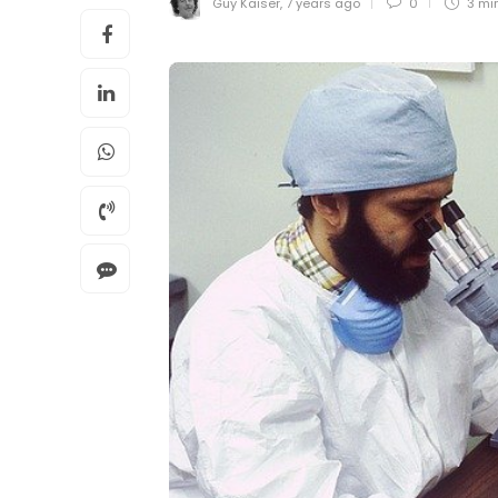
Guy Kaiser
,
7 years ago
0
3 mi