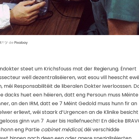
t ! ツ
de
Pixabay
ndokter steet um Krichsfouss mat der Regierung. Ënnert
ecteur wëll dezentraliséieren, wat esou vill heescht ewé
 méi Responsabilitéit de liberalen Dokter iwerloossen. D
 Ze dacks huet een héieren, datt eng Persoun muss Méinte
nner, an den IRM, datt ee 7 Méint Gedold muss hunn fir an
wer erliewt, wéi staark d’Urgencen an de Klinike besicht
gelooss ginn vun 7 Auer bis Hallefnuecht! En décke BRA
schonn eng Partie
cabinet médical
, déi verschidde
iewt hinnen nach deen een oder anere spezialiséierten