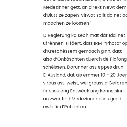
Medezinner gëtt, an direkt niewt d
d’Blutt ze zapen. Virwat sollt do net
maachen ze loossen?
D’Regierung ka sech mat där Iddi net
ufrënnen, si fäert, datt IRM-“Photo” o
d’Kretchëssem gemaach ginn, datt
also d’Onkäschten duerch de Plafong
schéissen. Dorunner ass eppes drun!
D’Ausland, dat äis ëmmer 10 – 20 Joer
viraus ass, weist, wéi grouss d’Gefore
fir esou eng Entwécklung kënne sinn,
an zwar fir d’Medezinner esou gudd
ewéi fir d’Patienten.