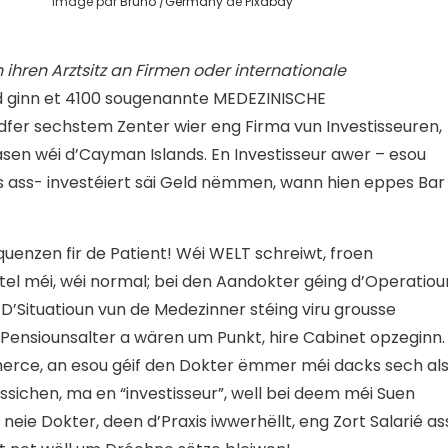
Image par
Bruno /Germany
de
Pixabay
ihren Arztsitz an Firmen oder internationale
nd ginn et 4100 sougenannte MEDEZINISCHE
er sechstem Zenter wier eng Firma vun Investisseuren,
sen wéi d’Cayman Islands. En Investisseur awer – esou
s ass- investéiert säi Geld nëmmen, wann hien eppes Bar
quenzen fir de Patient! Wéi WELT schreiwt, froen
el méi, wéi normal; bei den Aandokter géing d’Operatiou
D’Situatioun vun de Medezinner stéing viru grousse
Pensiounsalter a wären um Punkt, hire Cabinet opzeginn.
merce, an esou géif den Dokter ëmmer méi dacks sech al
sichen, ma en “investisseur”, well bei deem méi Suen
neie Dokter, deen d’Praxis iwwerhëllt, eng Zort Salarié as