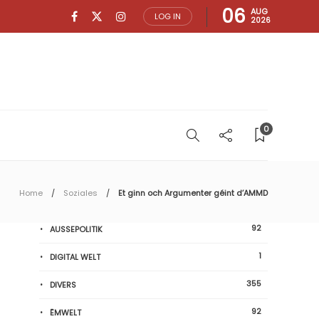
06
AUG
LOG IN
2026
0
Home
Soziales
Et ginn och Argumenter géint d’AMMD
92
AUSSEPOLITIK
1
DIGITAL WELT
355
DIVERS
92
ËMWELT