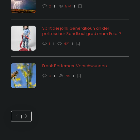
0
574
Spillt déi jonk Generatioun an der
politescher Sandkaul grad mam Feier?
1
421
Frank Bertemes: Verschwunden….
0
719