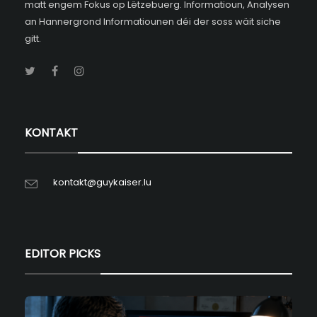
matt engem Fokus op Lëtzebuerg. Informatioun, Analysen
an Hannergrond Informatiounen déi der soss wäit siche
gitt.
KONTAKT
kontakt@guykaiser.lu
EDITOR PICKS