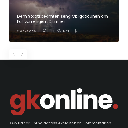
Dem Staatsbeamten seng Obligatiounen am
Fall vun engem Dimmer
2 days ago
0
574
Guy Kaiser Online dat ass Aktualitéit an Commentairen