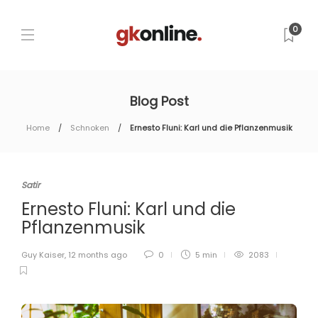
0
Blog Post
Home
Schnoken
Ernesto Fluni: Karl und die Pflanzenmusik
Satir
Ernesto Fluni: Karl und die
Pflanzenmusik
Guy Kaiser
,
12 months ago
0
5 min
2083