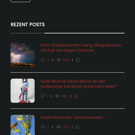
REZENT POSTS
Dem Staatsbeamten seng Obligatiounen
am Fall vun engem Dimmer
0
653
Spillt déi jonk Generatioun an der
politescher Sandkaul grad mam Feier?
1
455
Frank Bertemes: Verschwunden….
0
762