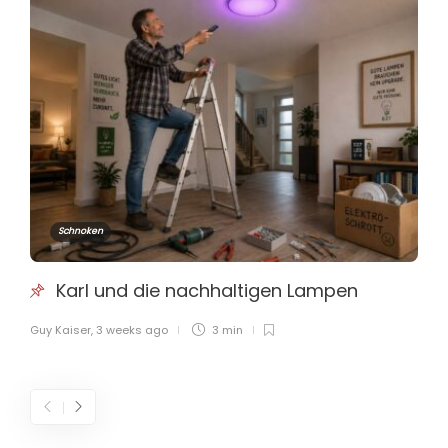
Schnoken
Karl und die nachhaltigen Lampen
Guy Kaiser
,
3 weeks ago
3 min