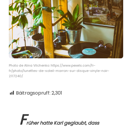
Photo de Alina Vilchenko: https://www.pexels.com/fr-
fr/photo/lunettes-de-soleil-marron-sur-disque-vinyle-noir-
2117240/
Bäitragsopruff:
2,301
F
rüher hatte Karl geglaubt, dass