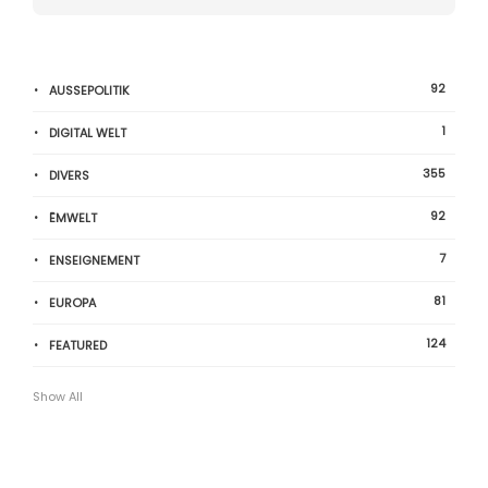
92
AUSSEPOLITIK
1
DIGITAL WELT
355
DIVERS
92
ËMWELT
7
ENSEIGNEMENT
81
EUROPA
124
FEATURED
Show All