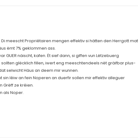
Di meescht Propriétairen mengen effektiv si hätten den Herrgott mat
 Häus ëmt 7% geklommen ass.
r GUER näischt, kafen. Ët sief dann, si giffen vun Lëtzebuerg
sollten glëcklich fillen, iwert eng meeschtendeels nët gräifbar plus-
dat selwicht Häus an deem mir wunnen.
sin léiw an fein Noperen an duerfir sollen mir effektiv alleguer
 Grëff ze kréien.
n als Noper.