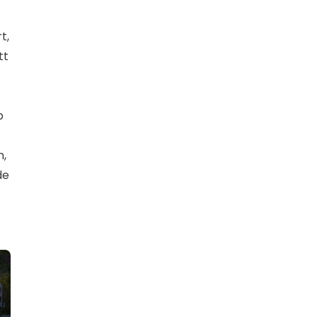
t,
tt
p
n,
de