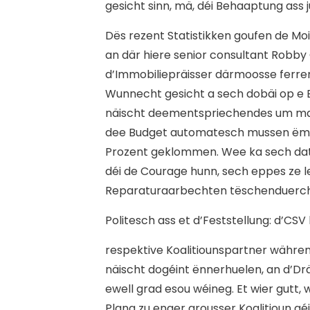
gesicht sinn, mä, déi Behaaptung ass j
Dës rezent Statistikken goufen de Mo
an där hiere senior consultant Robby C
d’Immobiliepräisser därmoosse ferre
Wunnecht gesicht a sech dobäi op e B
näischt deementspriechendes um marc
dee Budget automatesch mussen ëm 3
Prozent geklommen. Wee ka sech dat 
déi de Courage hunn, sech eppes ze le
Reparaturaarbechten tëschenduerch
Politesch ass et d’Feststellung: d’CS
respektive Koalitiounspartner währe
näischt dogéint ënnerhuelen, an d’Drä
ewell grad esou wéineg. Et wier gutt
Plang zu enger grousser Koalitioun gé