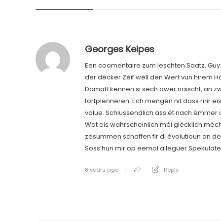
Georges Keipes
Een coomentaire zum leschten Saatz, Guy: 
der dëcker Zéif wëll den Wert vun hirem
Domatt kënnen si sëch awer näischt, an zwa
fortplënneren. Ech mengen nit dass mir eis 
value. Schlussendlich ass ët nach ëmmer 
Wat eis wahrscheinlich méi glëcklich mëcht 
zesummen schaffen fir di évolutioun an den
Soss hun mir op eemol alleguer Spekulate
8 years ago
Reply