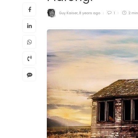
Guy Kaiser
,
8 years ago
1
2 mi