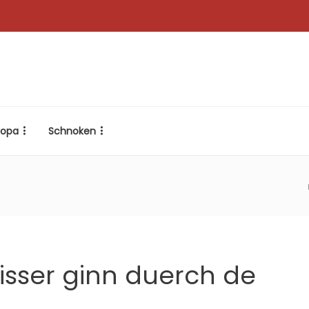
ropa
Schnoken
sser ginn duerch de