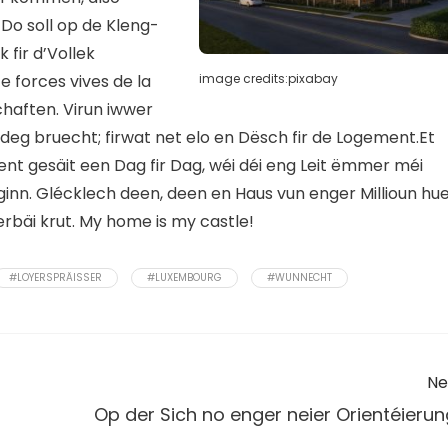
Do soll op de Kleng-
k fir d’Vollek
image credits:pixabay
 forces vives de la
haften. Virun iwwer
deg bruecht; firwat net elo en Dësch fir de Logement.Et
ent gesäit een Dag fir Dag, wéi déi eng Leit ëmmer méi
inn. Glécklech deen, deen en Haus vun enger Millioun hue
rbäi krut. My home is my castle!
#LOYERSPRÄISSER
#LUXEMBOURG
#WUNNECHT
Ne
Op der Sich no enger neier Orientéierun