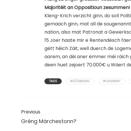
Majoritéit an Oppositioun zesummen!
Kleng-Krich verzicht ginn, do soll Politi
gemaach ginn, mat all de sougenannte
nation, also mat Patronat a Gewerksc
15 Joer haate mir e Rentendësch fäer
gëtt héich Zäit, well duerch de Logem
aarem, an déi aner ëmmer méi räich g
deen huet zejoert 70.000€ u Wäert de
TAGS
#LËTZEBUERG
#LOGEMENT
Previous
Gréng Märchestonn?