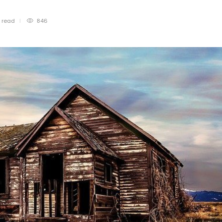
n
read
846