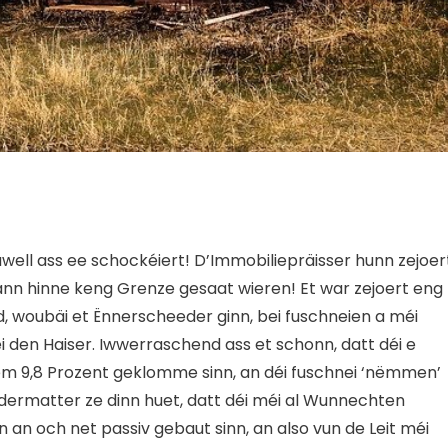
well ass ee schockéiert! D’Immobiliepräisser hunn zejoer
nn hinne keng Grenze gesaat wieren! Et war zejoert eng
, woubäi et Ënnerscheeder ginn, bei fuschneien a méi
 den Haiser. Iwwerraschend ass et schonn, datt déi e
m 9,8 Prozent geklomme sinn, an déi fuschnei ‘nëmmen’
dermatter ze dinn huet, datt déi méi al Wunnechten
 an och net passiv gebaut sinn, an also vun de Leit méi