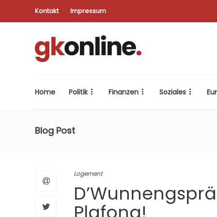
Kontakt
Impressum
Home
Politik
Finanzen
Soziales
Eu
Blog Post
Logement
D’Wunnengspräi
Plafong!