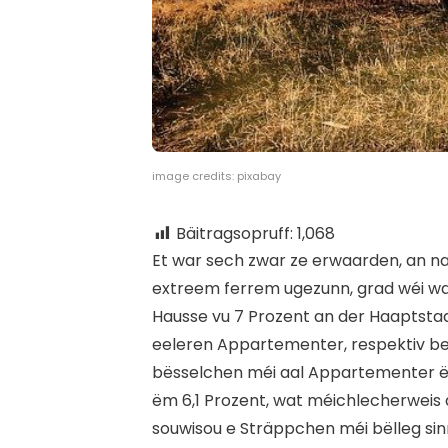
image credits: pixabay
Bäitragsopruff:
1,068
E
t war sech zwar ze erwaarden, an na
extreem ferrem ugezunn, grad wéi wa
Hausse vu 7 Prozent an der Haaptstad
eeleren Appartementer, respektiv bei
bësselchen méi aal Appartementer ë
ëm 6,1 Prozent, wat méichlecherweis 
souwisou e Sträppchen méi bëlleg sinn