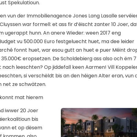
ust Spekulatioun.
ien vun der Immobilienagence Jones Lang Lasalle servéier
luyssen war formell: et ass fir d’éischt zanter 10 Joer, da
m ugerappt hunn. An anere Wieder: ween 2017 eng
udget vu 500.000 Euro festgeluecht huet, ma dee leider
hé fonnt huet, war esou gutt an huet e puer Méint dro
5.000€ eropsetzen. De Scholdebierg ass also och ëm 7
nach leeschten? Op jiddefall keen Aarmen! Vill Koppele
eschten, si verschëldt bis an den héigen Alter eran, vun 
 net ze schwätzen.
V konnt mat hierem
nd iwwer 20 Joer
ierkoalitioun bis
, wann et op dësem
if kommen, also