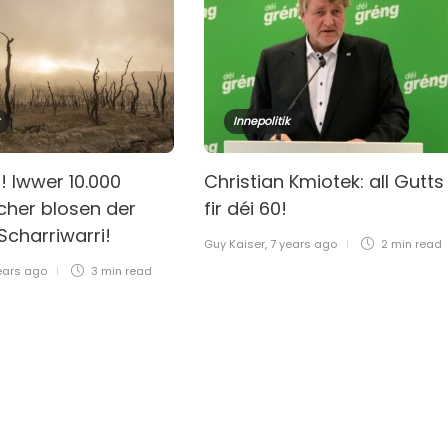
Innepolitik
 Iwwer 10.000
Christian Kmiotek: all Gutts
cher blosen der
fir déi 60!
 Scharriwarri!
Guy Kaiser
,
7 years ago
2 min
read
ears ago
3 min
read