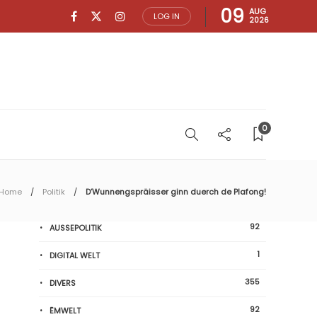
09
AUG
LOG IN
2026
0
Home
Politik
D’Wunnengspräisser ginn duerch de Plafong!
92
AUSSEPOLITIK
1
DIGITAL WELT
355
DIVERS
92
ËMWELT