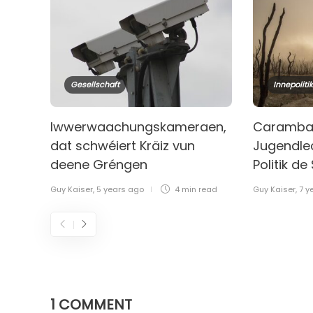
Gesellschaft
Innepolitik
Iwwerwaachungskameraen,
Caramba!
dat schwéiert Kräiz vun
Jugendle
deene Gréngen
Politik de
Guy Kaiser
,
5 years ago
4 min
read
Guy Kaiser
,
7 y
1 COMMENT