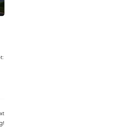
t:
xt
g!