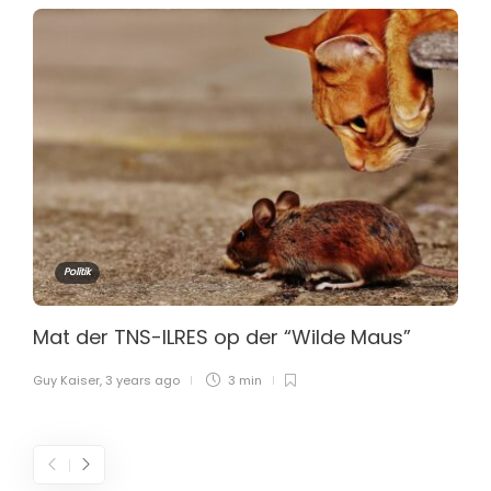
Politik
Mat der TNS-ILRES op der “Wilde Maus”
Guy Kaiser
,
3 years ago
3 min