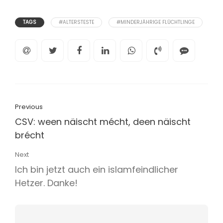
TAGS
#ALTERSTESTE
#MINDERJÄHRIGE FLÜCHTLINGE
Previous
CSV: ween näischt mécht, deen näischt
brécht
Next
Ich bin jetzt auch ein islamfeindlicher
Hetzer. Danke!