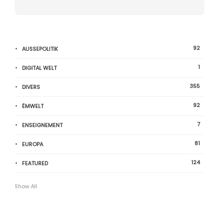
92
AUSSEPOLITIK
1
DIGITAL WELT
355
DIVERS
92
ËMWELT
7
ENSEIGNEMENT
81
EUROPA
124
FEATURED
Show All