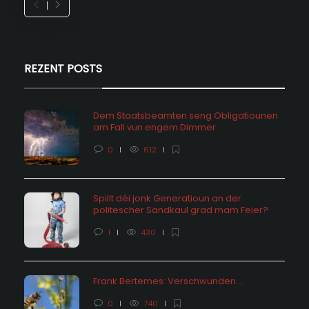
REZENT POSTS
Dem Staatsbeamten seng Obligatiounen
am Fall vun engem Dimmer
0
612
Spillt déi jonk Generatioun an der
politescher Sandkaul grad mam Feier?
1
430
Frank Bertemes: Verschwunden….
0
740