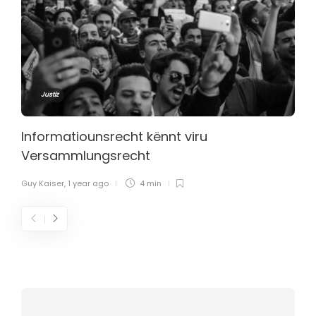
Justiz
Informatiounsrecht kënnt viru
Versammlungsrecht
Guy Kaiser
,
1 year ago
4 min