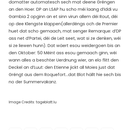
domatter automatesch sech mat deene Gréngen
an den Hoer. DP an LSAP hu scho méi laang d’Iddi vu
Gambia 2 opginn an et sinn virun allem déi Rout, déi
op dee Klengste klappen(allerdéngs och de Premier
huet dat scho gemaach, mat senger Remarque: d’DP
ass net d’Partei, déi de Leit seet, wat si ze denken, wéi
si ze liewen hunn). Dat wäert esou weidergoen bis an
den Oktober: 50 Méint ass esou gemaach ginn, wéi
wann alles a beschter Uerdnung wier, an elo flitt den
Deckel an d’Luut: den Etienne jickt all Moies just dat
Gréngt aus dem Roquefort…dat Blot hällt hie sech bis
no der Summervakanz.
Image Credits: tageblatt.lu