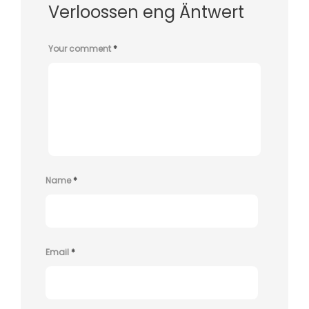
Verloossen eng Äntwert
Your comment
*
Name
*
Email
*