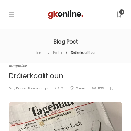
0
Blog Post
Home
Politik
Dräierkoalitioun
Innepolitik
Dräierkoalitioun
Guy Kaiser
,
8 years ago
0
2 min
839