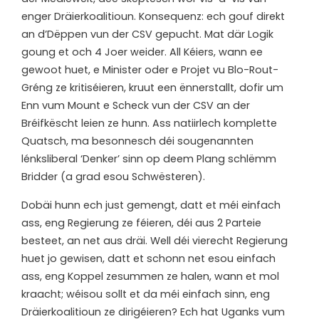
enger Dräierkoalitioun. Konsequenz: ech gouf direkt
an d’Dëppen vun der CSV gepucht. Mat där Logik
goung et och 4 Joer weider. All Kéiers, wann ee
gewoot huet, e Minister oder e Projet vu Blo-Rout-
Gréng ze kritiséieren, kruut een ënnerstallt, dofir um
Enn vum Mount e Scheck vun der CSV an der
Bréifkëscht leien ze hunn. Ass natiirlech komplette
Quatsch, ma besonnesch déi sougenannten
lénksliberal ‘Denker’ sinn op deem Plang schlëmm
Bridder (a grad esou Schwësteren).
Dobäi hunn ech just gemengt, datt et méi einfach
ass, eng Regierung ze féieren, déi aus 2 Parteie
besteet, an net aus dräi. Well déi vierecht Regierung
huet jo gewisen, datt et schonn net esou einfach
ass, eng Koppel zesummen ze halen, wann et mol
kraacht; wéisou sollt et da méi einfach sinn, eng
Dräierkoalitioun ze dirigéieren? Ech hat Uganks vum