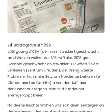
Bäitragsopruff:
899
2
013 goung d’CSV (déi mam Juncker) geschwächt
an d’Wahlen wéinst der SREL-Affaire. 2018 geet
Gambia geschwächt an d’Wahlen: DP wäert 2 Sëtz
verléieren (Zentrum a Süden), déi Gréng waerte
Problemer hunn, hire Sëtz am Norden ze behalen (e
Claude ass kee Camille) a vun der LSAP ass
dervunner auszegoen, datt si d’Rudder net
erëmgerappt kréien.
No deene leschte Wahlen war ech deen eenzegen an
der Mediewelt, dee skeptesch wor vis-à-vis vun