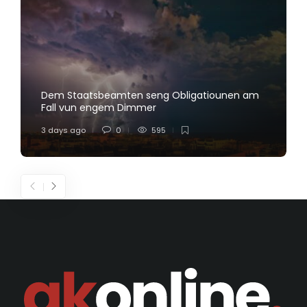
Dem Staatsbeamten seng Obligatiounen am
Fall vun engem Dimmer
3 days ago
0
595