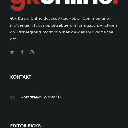
Guy Kaiser Online dat ass Aktualitéit an Commentairen
matt engem Fokus op Lëtzebuerg. Informatioun, Analysen
an Hannergrond Informatiounen déi der soss wäit siche
gitt.
KONTAKT
kontakt@guykaiser.lu
EDITOR PICKS