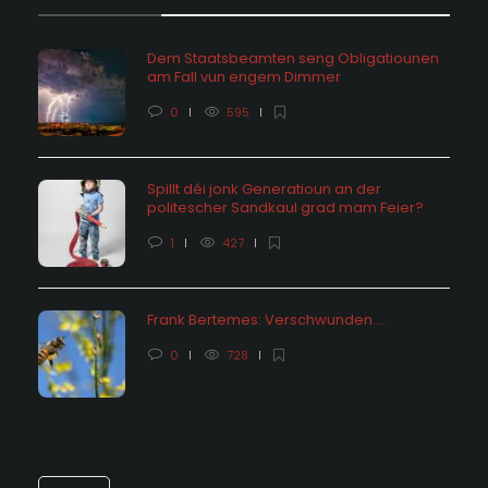
Dem Staatsbeamten seng Obligatiounen
am Fall vun engem Dimmer
0
595
Spillt déi jonk Generatioun an der
politescher Sandkaul grad mam Feier?
1
427
Frank Bertemes: Verschwunden….
0
728