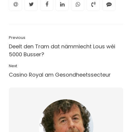
Previous
Deelt den Tram dat nämmlecht Lous wéi
5000 Busser?
Next
Casino Royal am Gesondheetssecteur