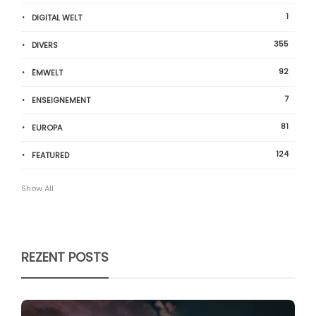
1
DIGITAL WELT
355
DIVERS
92
ËMWELT
7
ENSEIGNEMENT
81
EUROPA
124
FEATURED
Show All
REZENT POSTS