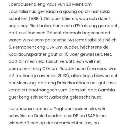
Joerdausend eng Paus vun 20 Méint am
Journalismus gemaach a goung op d’Finanzplaz
schaffen (ABBL). Déi puer Kéieren, wou ech duerft
eng kleng Ried halen, hunn ech d’Erfahrung gemaach,
datt auslännesch Gäscht deemols begeeschtert
waren vun eisem politesche System: Stabilitéit héich
6. Permanent eng CSV um Rudder, héchstens de
Koalitiounspartner gouf all 15 Joer gewiesselt. Net,
datt Dir mech elo falsch verstitt: ech well net
permanent eng CSV um Rudder hunn (ma esou war
d’Situatioun jo awer bis 2013!), allerdéngs bleiwen ech
der Meenung, datt eng Dräierkoalitioun net gutt ass,
komplett onofhängech vum Constat, datt Gambia
guer keng schlecht Aarbecht geleescht huet.
Isolatiounsmaterial a Yoghourt weisen elo, wéi
schwéier en Dreierbündnis ass: DP an LSAP leien
wirtschaftlech op der nämmlechter Linn, an