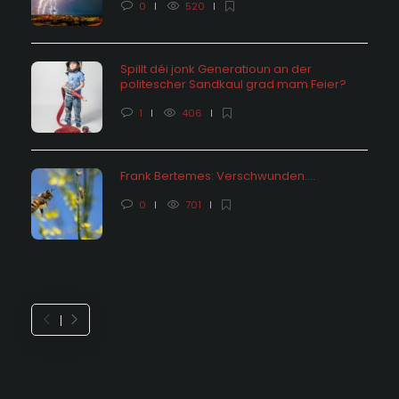
0
520
Spillt déi jonk Generatioun an der
politescher Sandkaul grad mam Feier?
1
406
Frank Bertemes: Verschwunden….
0
701