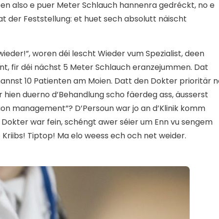
 een also e puer Meter Schlauch hannenra gedréckt, no e
at der Feststellung: et huet sech absolutt näischt
ieder!”, woren déi lescht Wieder vum Spezialist, deen
t, fir déi nächst 5 Meter Schlauch eranzejummen. Dat
nnst 10 Patienten am Moien. Datt den Dokter prioritär n
fir hien duerno d’Behandlung scho fäerdeg ass, äusserst
ution management”? D’Persoun war jo an d’Klinik komm
Dokter war fein, schéngt awer séier um Enn vu sengem
Kriibs! Tiptop! Ma elo weess ech och net weider.