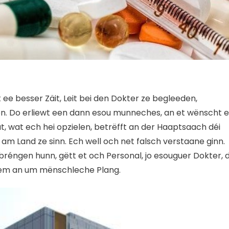
 ee besser Zäit, Leit bei den Dokter ze begleeden,
en. Do erliewt een dann esou munneches, an et wënscht 
at, wat ech hei opzielen, betrëfft an der Haaptsaach déi
t am Land ze sinn. Ech well och net falsch verstaane ginn.
ebréngen hunn, gëtt et och Personal, jo esouguer Dokter, d
llem an um mënschleche Plang.