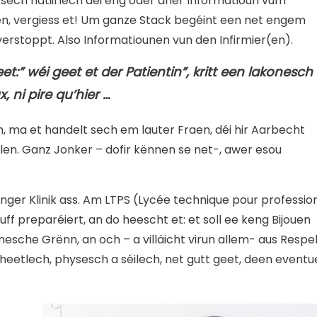
sech natiirlech déi eng oder aner Informatioun vum
en, vergiess et! Um ganze Stack begéint een net engem
verstoppt. Also Informatiounen vun den Infirmier(en).
t:” wéi geet et der Patientin”, kritt een lakonesch
, ni pire qu’hier …
, ma et handelt sech em lauter Fraen, déi hir Aarbecht
n. Ganz Jonker – dofir kënnen se net-, awer esou
nger Klinik ass. Am LTPS (Lycée technique pour professio
ff preparéiert, an do heescht et: et soll ee keng Bijouen
esche Grënn, an och – a villäicht virun allem- aus Respe
eetlech, physesch a séilech, net gutt geet, deen eventu