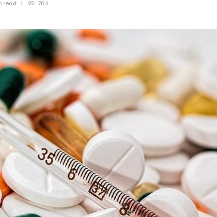
n
read
704