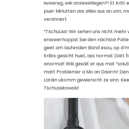
iwwereg, wéi anzewëllegen?! Et kritt
puer Minutten ass alles aus an unn, m
verännert.
“Tschüüss! Wir sehen uns nicht mehr w
eriwwerhoppst bei den nächste Patien
geet am laufenden Band esou, op d’ma
Kriibs gesicht huet, ass normal. Datt 
anormal! Wéi gesäit et aus mat “sol
matt Problemer a Mo an Daarm! Den 
Latäin ukomm gewierscht ze sinn. Kee 
Tschüssikowski!