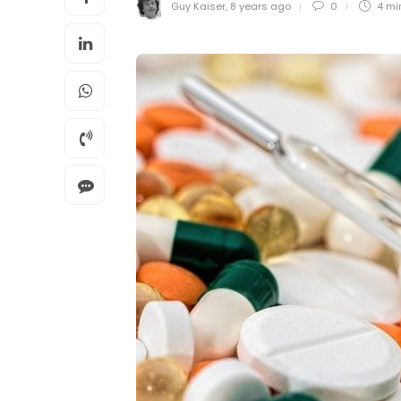
Guy Kaiser
,
8 years ago
0
4 mi