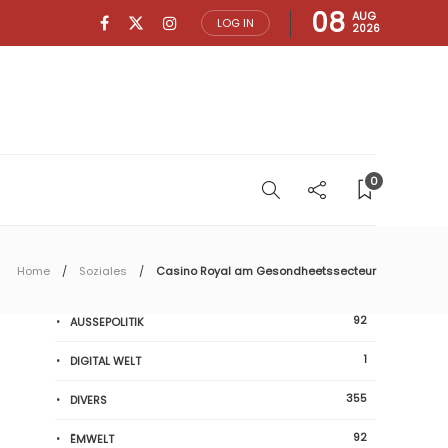
08
AUG
LOG IN
2026
0
Home
Soziales
Casino Royal am Gesondheetssecteur
92
AUSSEPOLITIK
1
DIGITAL WELT
355
DIVERS
92
ËMWELT