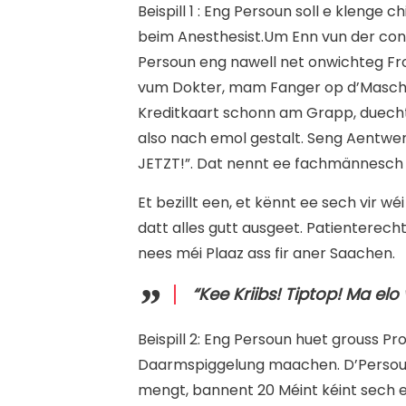
B
eispill 1 : Eng Persoun soll e klenge
beim Anesthesist.Um Enn vun der cons
Persoun eng nawell net onwichteg Fro
vum Dokter, mam Fanger op d’Maschin
Kreditkaart schonn am Grapp, duecht 
also nach emol gestalt. Seng Aentwer
JETZT!”. Dat nennt ee fachmännesch
Et bezillt een, et kënnt ee sech vir 
datt alles gutt ausgeet. Patienterech
nees méi Plaaz ass fir aner Saachen.
“Kee Kriibs! Tiptop! Ma el
B
eispill 2: Eng Persoun huet grouss 
Daarmspiggelung maachen. D’Persoun
mengt, bannent 20 Méint kéint sech