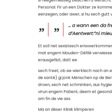
si reegelméisseg besichen a wënscht 
Personal. Fir un een Dokter ze komm
eenzegen, oder awer, si hu sech gutt 
… a wann een da free
d’Aentwert:”ni mieux
Et soll net sexistesch eriwwerkommen
mat engem Mouden-Défilé verwiessele
erausgefiizt, datt ee
sech freet, ob ee wierklech nach an e
de santé) gi jonk Mënschen op de Beru
droen, sech net schminken, aus hygien
virun engem Patient, deem et gesondh
am fin de vie ass.
Ma an dëser Klinik klimperen