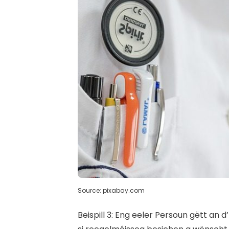
Source: pixabay.com
B
eispill 3: Eng eeler Persoun gëtt an 