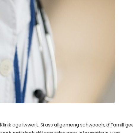
d’Klinik ageliwwert. Si ass allgemeng schwaach, d’Famill ge