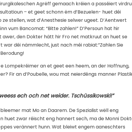
 chirurgikaleschen Agrëff gemaach kréien a passéiert virdr
ultatioun – et geet schonn ëm d’Bezuelen- huet déi
 ze stellen, wat d’Anesthesie selwer ugeet. D’Aentwert
n vum Bancomat: “Bitte zahlen!” D’Persoun hat hir
awer, den Dokter hätt hir Fro net matkruut an huet se
t war déi nämmlecht, just nach méi rabiat:”Zahlen Sie
 Berodung!
wéi e Lompekréimer an et geet een heem, an der Hoffnung,
ter? Fir an d’Poubelle, wou mat neierdéngs manner Plastik
o weess ech och net weider. Tschüssikowski!”
Probleemer mat Mo an Daarem. De Spezialist wëll eng
 huet zwar réischt eng hannert sech, ma de Monni Dokt
 eppes verännert hunn. Wat bleiwt engem aaneschters