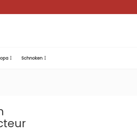
ropa
Schnoken
m
cteur