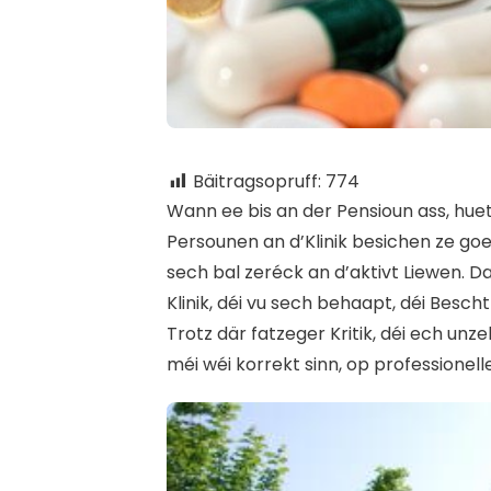
Bäitragsopruff:
774
W
ann ee bis an der Pensioun ass, huet
Persounen an d’Klinik besichen ze go
sech bal zeréck an d’aktivt Liewen. D
Klinik, déi vu sech behaapt, déi Besch
Trotz där fatzeger Kritik, déi ech unz
méi wéi korrekt sinn, op professione