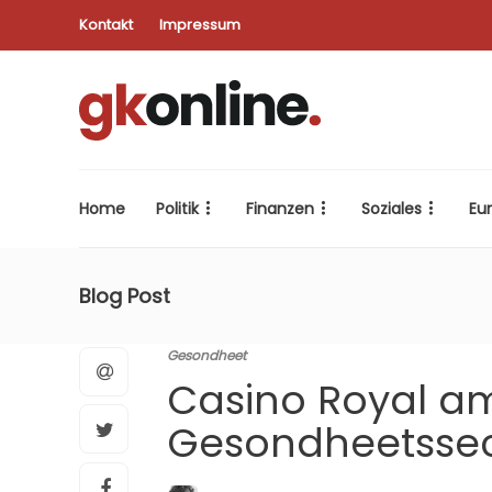
Kontakt
Impressum
Home
Politik
Finanzen
Soziales
Eu
Blog Post
Gesondheet
Casino Royal a
Gesondheetsse