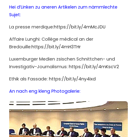
Hei d’Linken zu aneren Artikelen zum nämmlechte
Sujet:
La presse merdique:
https://bit.ly/4mMcJDU
Affaire Lunghi: Collège médical an der
Bredouille:
https://bit.ly/4mH3THr
Luxemburger Medien zsischen Schnittchen- und
Investigativ-Journalismus:
https://bit.ly/4mKscV2
Ethik als Fassade:
https://bit.ly/4ny4ixd
An nach eng kleng Photogalerie: