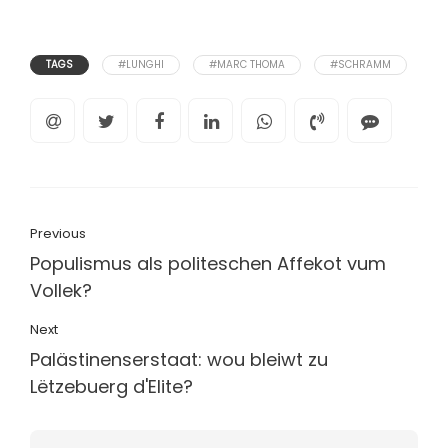
TAGS
#LUNGHI
#MARC THOMA
#SCHRAMM
Previous
Populismus als politeschen Affekot vum
Vollek?
Next
Palästinenserstaat: wou bleiwt zu
Lëtzebuerg d'Elite?