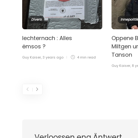
Divers
Innepolitik
Iechternach : Alles
Oppene Br
ëmsos ?
Miltgen u
Tanson
Guy Kaiser
,
3 years ago
4 min
read
Guy Kaiser
,
8 y
Verloossen eng Äntwert