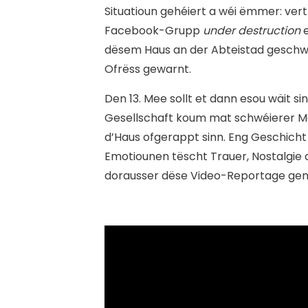
Situatioun gehéiert a wéi ëmmer: vert
Facebook-Grupp
under destruction
dësem Haus an der Abteistad geschw
Ofrëss gewarnt.
Den 13. Mee sollt et dann esou wäit sin
Gesellschaft koum mat schwéierer M
d’Haus ofgerappt sinn. Eng Geschich
Emotiounen tëscht Trauer, Nostalgie 
dorausser dëse Video-Reportage ge