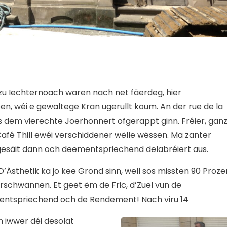
 zu Iechternoach waren nach net fäerdeg, hier
n, wéi e gewaltege Kran ugerullt koum. An der rue de la
us dem vierechte Joerhonnert ofgerappt ginn. Fréier, gan
Café Thill ewéi verschiddener wëlle wëssen. Ma zanter
 gesäit dann och deementspriechend delabréiert aus.
’Ästhetik ka jo kee Grond sinn, well sos missten 90 Proze
rschwannen. Et geet ëm de Fric, d’Zuel vun de
entspriechend och de Rendement! Nach viru 14
n iwwer déi desolat