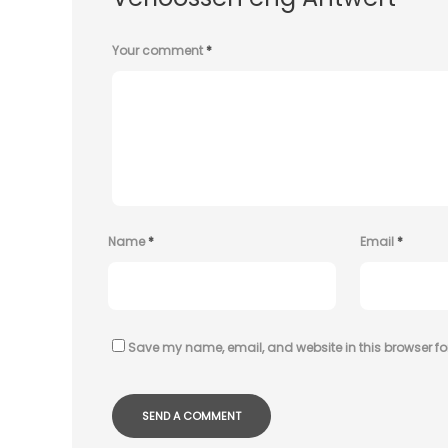
Your comment
*
Name
*
Email
*
Save my name, email, and website in this browser fo