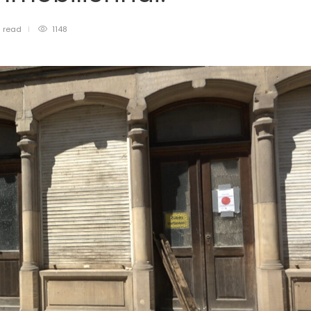
n
read
1148