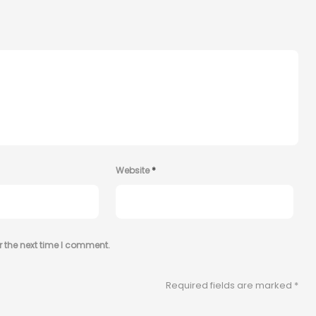
Website
*
r the next time I comment.
Required fields are marked
*