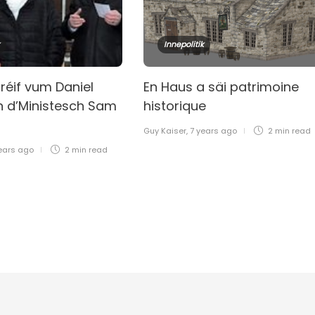
Innepolitik
éif vum Daniel
En Haus a säi patrimoine
n d’Ministesch Sam
historique
Guy Kaiser
,
7 years ago
2 min
read
ears ago
2 min
read