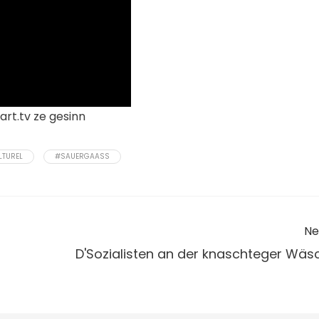
rt.tv ze gesinn
LTUREL
#SAUERGAASS
Ne
D'Sozialisten an der knaschteger Wäs