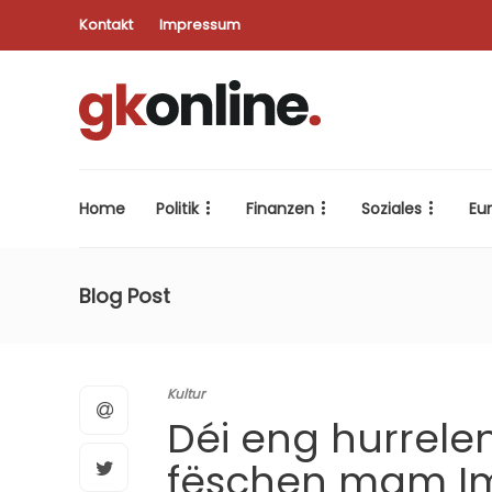
Kontakt
Impressum
Home
Politik
Finanzen
Soziales
Eu
Blog Post
Kultur
Déi eng hurrele
fëschen mam Im