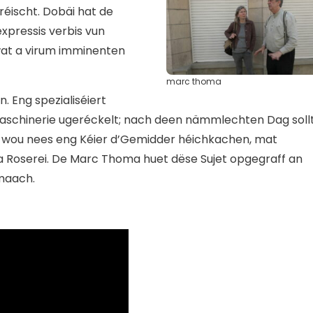
réischt. Dobäi hat de
expressis verbis vun
at a virum imminenten
marc thoma
n. Eng spezialiséiert
aschinerie ugeréckelt; nach deen nämmlechten Dag soll
t wou nees eng Kéier d’Gemidder héichkachen, mat
a Roserei. De Marc Thoma huet dëse Sujet opgegraff an
maach.