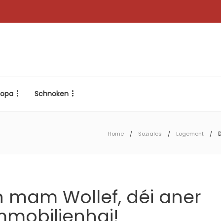
ropa
Schnoken
Home
Soziales
Logement
D
n mam Wollef, déi aner
mobilienhai!