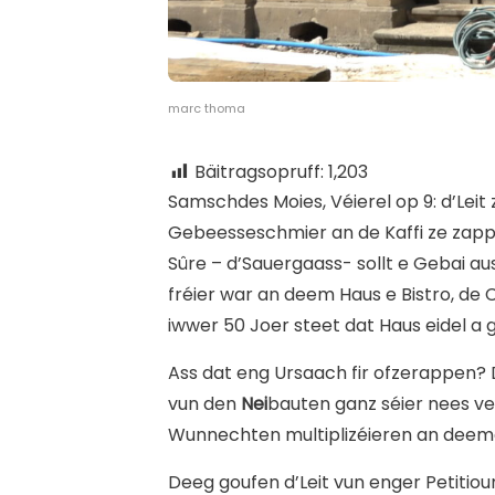
marc thoma
Bäitragsopruff:
1,203
S
amschdes Moies, Véierel op 9: d’Leit
Gebeesseschmier an de Kaffi ze zappe
Sûre – d’Sauergaass- sollt e Gebai a
fréier war an deem Haus e Bistro, de 
iwwer 50 Joer steet dat Haus eidel a
Ass dat eng Ursaach fir ofzerappen? D
vun den
Nei
bauten ganz séier nees ve
Wunnechten multiplizéieren an deem
Deeg goufen d’Leit vun enger Petitiou