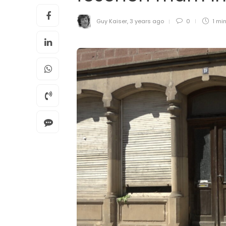
Guy Kaiser
,
3 years ago
0
1 mi