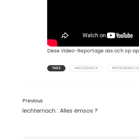
Dëse Video-Reportage ass och op apa
TAGS
#IECHTERNACH
#PATRIMOINE CU
Previous
Iechternach : Alles ëmsos ?