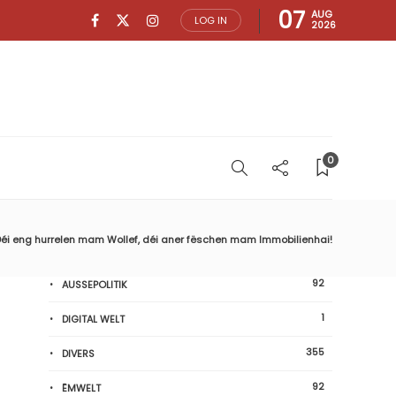
07
AUG
LOG IN
2026
0
éi eng hurrelen mam Wollef, déi aner fëschen mam Immobilienhai!
92
AUSSEPOLITIK
1
DIGITAL WELT
355
DIVERS
92
ËMWELT