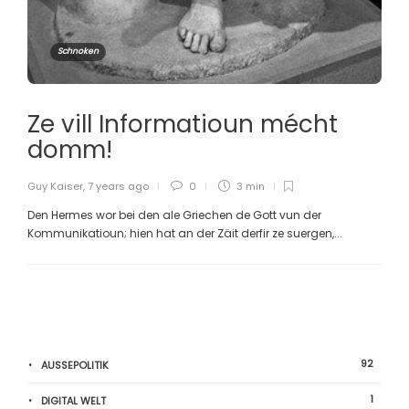
Schnoken
Ze vill Informatioun mécht
domm!
Guy Kaiser
,
7 years ago
0
3 min
Den Hermes wor bei den ale Griechen de Gott vun der
Kommunikatioun; hien hat an der Zäit derfir ze suergen,...
92
AUSSEPOLITIK
1
DIGITAL WELT