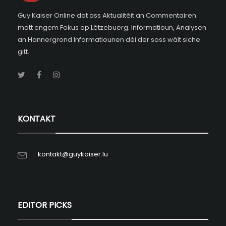
Guy Kaiser Online dat ass Aktualitéit an Commentairen
matt engem Fokus op Lëtzebuerg. Informatioun, Analysen
an Hannergrond Informatiounen déi der soss wäit siche
gitt.
KONTAKT
kontakt@guykaiser.lu
EDITOR PICKS