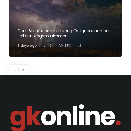
Dem Staatsbeamten seng Obligatiounen am
Fall vun engem Dimmer
5 days ago
0
653