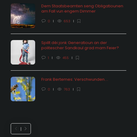
Dem Staatsbeamten seng Obligatiounen
am Fall vun engem Dimmer
0
653
Spillt déi jonk Generatioun an der
politescher Sandkaul grad mam Feier?
1
455
Frank Bertemes: Verschwunden….
0
763