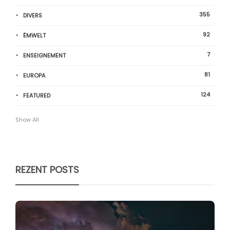
355
DIVERS
92
ËMWELT
7
ENSEIGNEMENT
81
EUROPA
124
FEATURED
Show All
REZENT POSTS