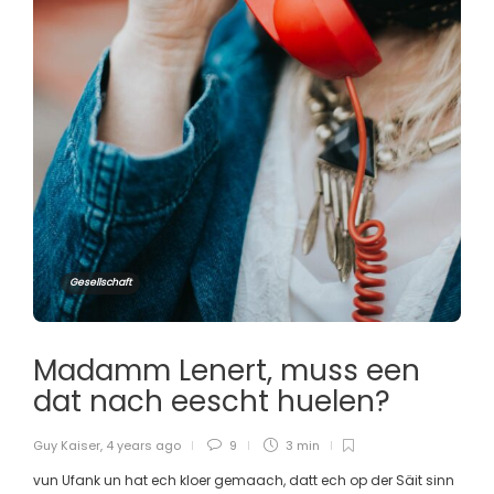
Gesellschaft
Madamm Lenert, muss een
dat nach eescht huelen?
Guy Kaiser
,
4 years ago
9
3 min
vun Ufank un hat ech kloer gemaach, datt ech op der Säit sinn