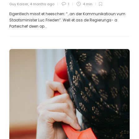
Guy Kaiser
,
4 months ago
1
4 min
Eigentlech misst et heeschen: “…an der Kommunikatioun vum
Staatsminister Luc Frieden”. Well et ass de Regierungs- a
Parteichef deen op...