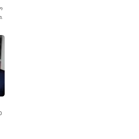
n
.
0