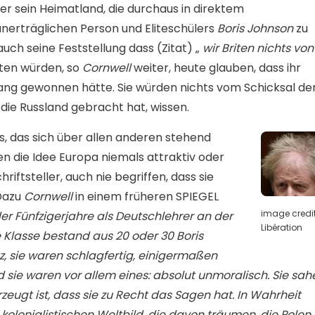
er sein Heimatland, die durchaus in direktem
nerträglichen Person und Eliteschülers
Boris Johnson
zu
auch seine Feststellung dass (Zitat) „
wir Briten nichts von
iten würden, so
Cornwell
weiter, heute glauben, dass ihr
gang gewonnen hätte. Sie würden nichts vom Schicksal de
die Russland gebracht hat, wissen.
es, das sich über allen anderen stehend
en die Idee Europa niemals attraktiv oder
riftsteller, auch nie begriffen, dass sie
 Dazu
Cornwell
in einem früheren SPIEGEL
image credit
r Fünfzigerjahre als Deutschlehrer an der
Libération
e Klasse bestand aus 20 oder 30 Boris
, sie waren schlagfertig, einigermaßen
 sie waren vor allem eines: absolut unmoralisch. Sie sah
erzeugt ist, dass sie zu Recht das Sagen hat. In Wahrheit
 kolonialistischen Weltbild, die davon träumen, die Polen