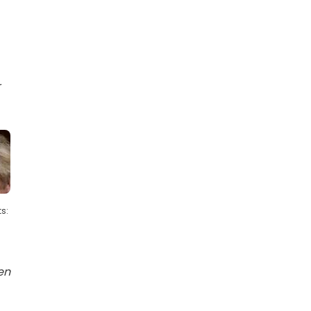
r
s:
en