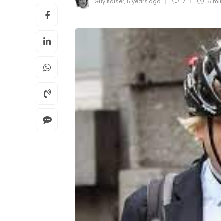
Guy Kaiser
,
5 years ago
2
6 mi