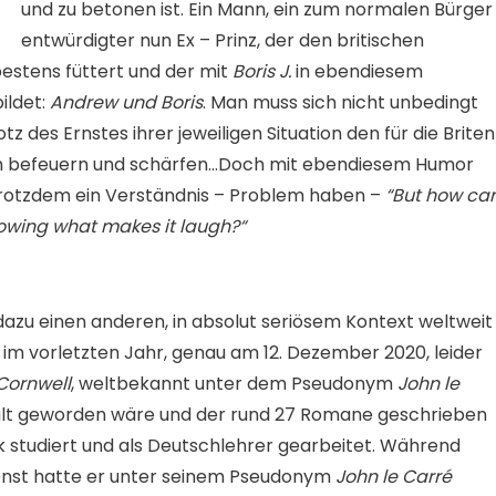
und zu betonen ist. Ein Mann, ein zum normalen Bürger
entwürdigter nun Ex – Prinz, der den britischen
estens füttert und der mit
Boris J.
in ebendiesem
ildet:
Andrew und Boris
. Man muss sich nicht unbedingt
z des Ernstes ihrer jeweiligen Situation den für die Briten
ch befeuern und schärfen…Doch mit ebendiesem Humor
trotzdem ein Verständnis – Problem haben –
“But how ca
owing what makes it laugh?“
azu einen anderen, in absolut seriösem Kontext weltweit
m vorletzten Jahr, genau am 12. Dezember 2020, leider
Cornwell
, weltbekannt unter dem Pseudonym
John le
 alt geworden wäre und der rund 27 Romane geschrieben
 studiert und als Deutschlehrer gearbeitet. Während
ienst hatte er unter seinem Pseudonym
John le Carré