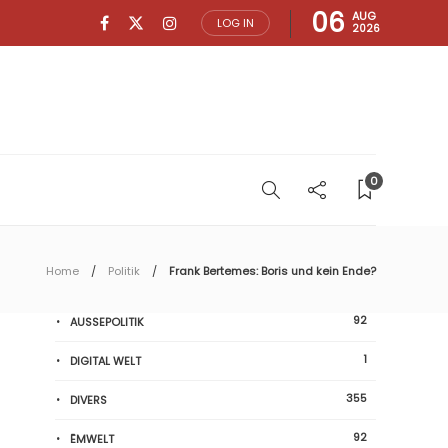
06
AUG
LOG IN
2026
0
Home
Politik
Frank Bertemes: Boris und kein Ende?
92
AUSSEPOLITIK
1
DIGITAL WELT
355
DIVERS
92
ËMWELT