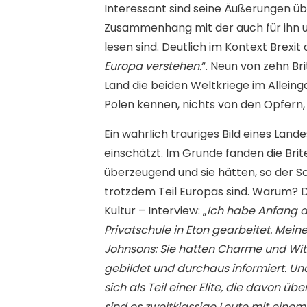
Interessant sind seine Äußerungen üb
Zusammenhang mit der auch für ihn u
lesen sind. Deutlich im Kontext Brexit 
Europa verstehen.
“. Neun von zehn Br
Land die beiden Weltkriege im Allein
Polen kennen, nichts von den Opfern, 
Ein wahrlich trauriges Bild eines Land
einschätzt. Im Grunde fanden die Brit
überzeugend und sie hätten, so der Sch
trotzdem Teil Europas sind. Warum?
Kultur – Interview: „
Ich habe Anfang de
Privatschule in Eton gearbeitet. Mein
Johnsons: Sie hatten Charme und Witz
gebildet und durchaus informiert. Und
sich als Teil einer Elite, die davon üb
sind es zweitklassige Leute mit einem