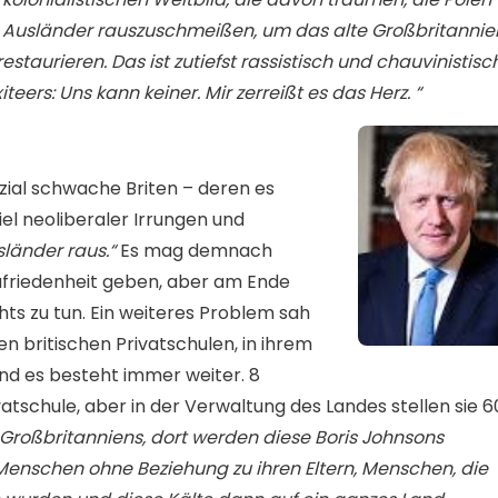
 Ausländer rauszuschmeißen, um das alte Großbritannie
staurieren. Das ist zutiefst rassistisch und chauvinistisch
iteers: Uns kann keiner. Mir zerreißt es das Herz. “
ozial schwache Briten – deren es
el neoliberaler Irrungen und
sländer raus.“
Es mag demnach
ufriedenheit geben, aber am Ende
chts zu tun. Ein weiteres Problem sah
ren britischen Privatschulen, in ihrem
und es besteht immer weiter. 8
vatschule, aber in der Verwaltung des Landes stellen sie 6
h Großbritanniens, dort werden diese Boris Johnsons
 Menschen ohne Beziehung zu ihren Eltern, Menschen, die