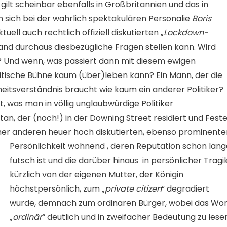
ilt scheinbar ebenfalls in Großbritannien und das in
ich bei der wahrlich spektakulären Personalie
Boris
ell auch rechtlich offiziell diskutierten „
Lockdown-
and durchaus diesbezügliche Fragen stellen kann. Wird
in? Und wenn, was passiert dann mit diesem ewigen
tische Bühne kaum (über)leben kann? Ein Mann, der die
itsverständnis braucht wie kaum ein anderer Politiker?
t, was man in völlig unglaubwürdige Politiker
tan, der (noch!) in der Downing Street residiert und Fest
einer anderen heuer hoch diskutierten,
ebenso prominente
Persönlichkeit wohnend , deren Reputation schon läng
futsch ist und die darüber hinaus in persönlicher Tragi
kürzlich von der eigenen Mutter, der Königin
höchstpersönlich, zum „
private citizen
“ degradiert
wurde, demnach zum ordinären Bürger, wobei das Wor
„
ordinär
“ deutlich und in zweifacher Bedeutung zu lese