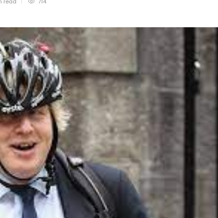
n
read
714