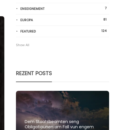
7
ENSEIGNEMENT
81
EUROPA
124
FEATURED
Show All
REZENT POSTS
Dem Staatsbeamten seng
Spillt
Obligatiounen am Fall vun engem
polit