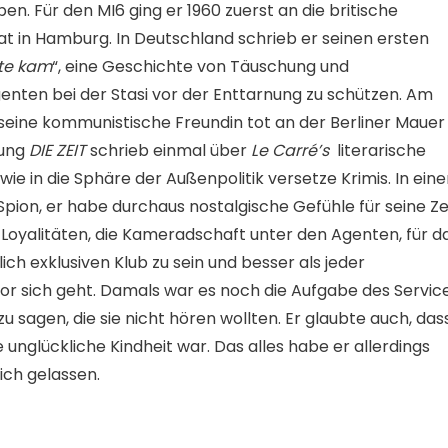
. Für den MI6 ging er 1960 zuerst an die britische
at in Hamburg. In Deutschland schrieb er seinen ersten
lte kam
“, eine Geschichte von Täuschung und
ten bei der Stasi vor der Enttarnung zu schützen. Am
 seine kommunistische Freundin tot an der Berliner Mauer
tung
DIE ZEIT
schrieb einmal über
Le Carré’s
literarische
 wie in die Sphäre der Außenpolitik versetze Krimis. In ein
 Spion, er habe durchaus nostalgische Gefühle für seine Ze
 Loyalitäten, die Kameradschaft unter den Agenten, für d
ich exklusiven Klub zu sein und besser als jeder
or sich geht. Damals war es noch die Aufgabe des Service
sagen, die sie nicht hören wollten. Er glaubte auch, das
e unglückliche Kindheit war. Das alles habe er allerdings
sich gelassen.