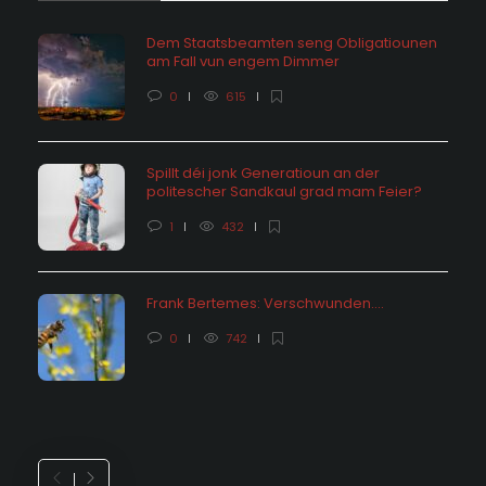
Dem Staatsbeamten seng Obligatiounen
am Fall vun engem Dimmer
0
615
Spillt déi jonk Generatioun an der
politescher Sandkaul grad mam Feier?
1
432
Frank Bertemes: Verschwunden….
0
742