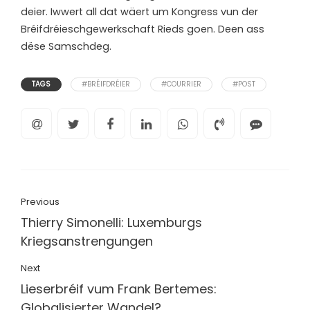
deier. Iwwert all dat wäert um Kongress vun der
Bréifdréieschgewerkschaft Rieds goen. Deen ass
dëse Samschdeg.
TAGS
#BRÉIFDRÉIER
#COURRIER
#POST
Previous
Thierry Simonelli: Luxemburgs
Kriegsanstrengungen
Next
Lieserbréif vum Frank Bertemes:
Globalisierter Wandel?