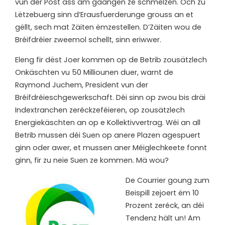
vun der Post ass am gaangen ze schmëlzen. Och zu
Lëtzebuerg sinn d’Erausfuerderunge grouss an et
gëllt, sech mat Zäiten ëmzestellen. D’Zäiten wou de
Bréifdréier zweemol schellt, sinn eriwwer.
Eleng fir dëst Joer kommen op de Betrib zousätzlech
Onkäschten vu 50 Milliounen duer, warnt de
Raymond Juchem, President vun der
Bréifdréieschgewerkschaft. Déi sinn op zwou bis dräi
Indextranchen zeréckzeféieren, op zousätzlech
Energiekäschten an op e Kollektivvertrag. Wéi an all
Betrib mussen déi Suen op anere Plazen agespuert
ginn oder awer, et mussen aner Méiglechkeete fonnt
ginn, fir zu neie Suen ze kommen. Mä wou?
De Courrier goung zum
Beispill zejoert ëm 10
Prozent zeréck, an déi
Tendenz hält un! Am