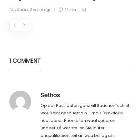
Guy Kaiser
,
3 years ago
12 min
1 COMMENT
Sethos
Op der Post laafen ganz vill Saachen ‘schief’
wou kéint gespuert gin … mais Direktioun
huet aaner Prioritéiten waat spueren
ungeet. Léiwer stellen Sie lauter
onqualifizéiert Léit an wou bëlleg sin,