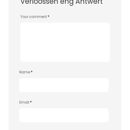
Verloossen eng Äntwert
Your comment
*
Name
*
Email
*