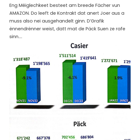
E
ng Méiglechkeet besteet am breede Fächer vun
AMAZON. Do leeft de Kontrakt dat anert Joer aus a
muss also nei ausgehandelt ginn. D’Grafik
ënnendrënner weist, datt mat de Päck Suen ze rafe
sinn….