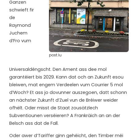
Ganzen
schwieft fir
de
Raymond
Juchem
d’Fro vum
post.lu
Universaldéngscht. Den Ament ass dee mol
garantéiert bis 2029. Kann dat och an Zukunft esou
bleiwen, mat engem Verdeelen vum Courrier 5 mol
d’Woch? Et ass jo dovunner auszegoen, datt schonn
an nächster Zukunft d’Zuel vun de Bréiwer weider
ofhëlt. Oder misst de Staat zousätzlech
Subventiounen verséieren? A Frankräich an an der
Belsch ass dat de Fall.
Oder awer d’Tariffer ginn gehéicht, den Timber méi