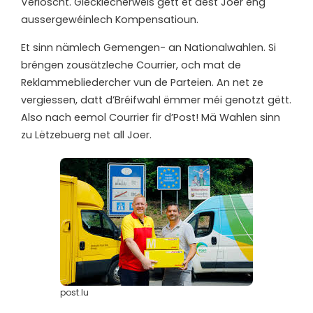
Verloscht. Glécklecherweis gëtt et dëst Joer eng
aussergewéinlech Kompensatioun.
Et sinn nämlech Gemengen- an Nationalwahlen. Si
bréngen zousätzleche Courrier, och mat de
Reklammebliedercher vun de Parteien. An net ze
vergiessen, datt d’Bréifwahl ëmmer méi genotzt gëtt.
Also nach eemol Courrier fir d’Post! Mä Wahlen sinn
zu Lëtzebuerg net all Joer.
post.lu