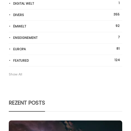
1
DIGITAL WELT
355
DIVERS
92
ËMWELT
7
ENSEIGNEMENT
81
EUROPA
124
FEATURED
Show All
REZENT POSTS