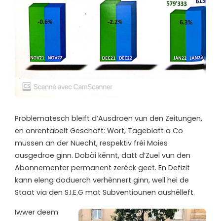
Problematesch bleift d’Ausdroen vun den Zeitungen,
en onrentabelt Geschäft: Wort, Tageblatt a Co
mussen an der Nuecht, respektiv fréi Moies
ausgedroe ginn. Dobäi kënnt, datt d’Zuel vun den
Abonnementer permanent zeréck geet. En Defizit
kann eleng doduerch verhënnert ginn, well hei de
Staat via den S.I.E.G mat Subventiounen aushëlleft.
Iwwer deem