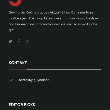
Guy Kaiser Online dat ass Aktualitéit an Commentairen
matt engem Fokus op Lëtzebuerg. Informatioun, Analysen
an Hannergrond Informatiounen déi der soss wäit siche
gitt.
KONTAKT
kontakt@guykaiser.lu
EDITOR PICKS