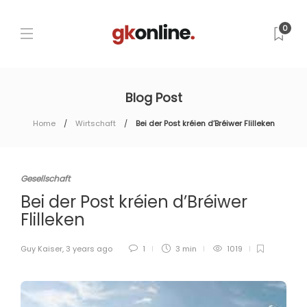
0
Blog Post
Home
Wirtschaft
Bei der Post kréien d’Bréiwer Flilleken
Gesellschaft
Bei der Post kréien d’Bréiwer
Flilleken
Guy Kaiser
,
3 years ago
1
3 min
1019