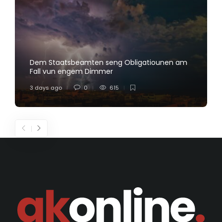
Dem Staatsbeamten seng Obligatiounen am
Fall vun engem Dimmer
3 days ago
0
615