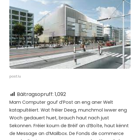
post.lu
Bäitragsopruff:
1,092
M
am Computer gouf d’Post an eng aner Welt
katapultéiert. Wat fréier Deeg, munchmol iwwer eng
Woch gedauert huet, brauch haut nach just
Sekonnen. Fréier koum de Bréif an d’Boîte, haut kënnt
de Message an d’Mailbox. De Fonds de commerce