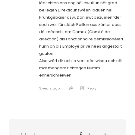
léeschten ons eng hällewull un nët grad
bëllegen Direktiounswéen, bauen nei
Prunkgebäier asw. Doniewt bezuelen ‘déi’
sech well fürstléch Paillen aus zënter dass
déi méescht am Comex (Comité de
direction) als Fonctionnaire démissionéiert
hunn an als Employé privé nées angestallt
goufen.
Also wärt dir och lo verstoën wisou ech nët
mat mengem richtegen Numm
ënnerschréiwen.
3 years ago
Reply