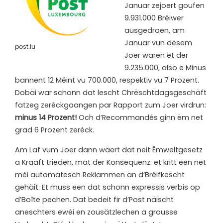
Januar zejoert goufen
9.931.000 Bréiwer
ausgedroen, am
Januar vun dësem
post.lu
Joer waren et der
9.235.000, also e Minus
bannent 12 Méint vu 700.000, respektiv vu 7 Prozent.
Dobäi war schonn dat lescht Chrëschtdagsgeschäft
fatzeg zeréckgaangen par Rapport zum Joer virdrun:
minus 14 Prozent!
Och d’Recommandés ginn ëm net
grad 6 Prozent zeréck.
Am Laf vum Joer dann wäert dat neit Ëmweltgesetz
a Kraaft trieden, mat der Konsequenz: et kritt een net
méi automatesch Reklammen an d’Bréifkëscht
gehäit. Et muss een dat schonn expressis verbis op
d’Boîte pechen. Dat bedeit fir d’Post näischt
aneschters ewéi en zousätzlechen a grousse