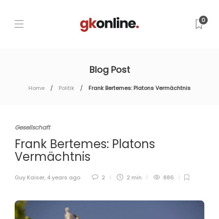
0
Blog Post
Home
Politik
Frank Bertemes: Platons Vermächtnis
Gesellschaft
Frank Bertemes: Platons
Vermächtnis
Guy Kaiser
,
4 years ago
2
2 min
886