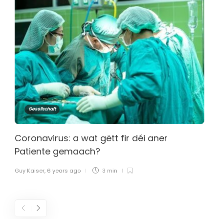
Gesellschaft
Coronavirus: a wat gëtt fir déi aner
Patiente gemaach?
Guy Kaiser
,
6 years ago
3 min