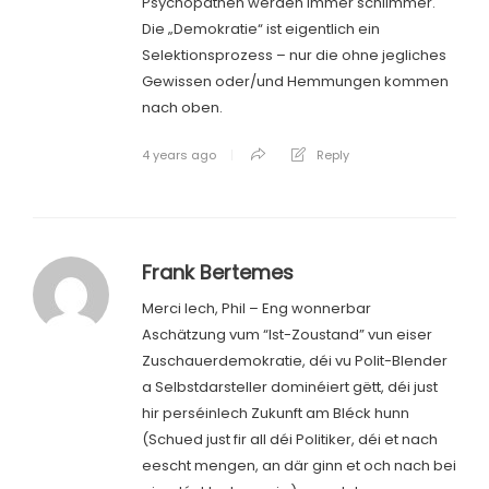
Psychopathen werden immer schlimmer.
Die „Demokratie“ ist eigentlich ein
Selektionsprozess – nur die ohne jegliches
Gewissen oder/und Hemmungen kommen
nach oben.
4 years ago
Reply
Frank Bertemes
Merci Iech, Phil – Eng wonnerbar
Aschätzung vum “Ist-Zoustand” vun eiser
Zuschauerdemokratie, déi vu Polit-Blender
a Selbstdarsteller dominéiert gëtt, déi just
hir perséinlech Zukunft am Bléck hunn
(Schued just fir all déi Politiker, déi et nach
eescht mengen, an där ginn et och nach bei