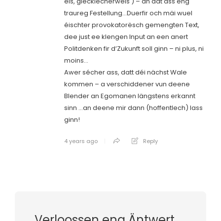
eis, glécklecherweis ) – an dat ass eng
traureg Festellung…Duerfir och mäi wuel
éischter provokatorësch gemengten Text,
dee just ee klengen Input an een anert
Politdenken fir d’Zukunft soll ginn – ni plus, ni
moins…
Awer sécher ass, datt déi nächst Wale
kommen – a verschiddener vun deene
Blender an Egomanen längstens erkannt
sinn …an deene mir dann (hoffentlech) lass
ginn!
4 years ago
Reply
Verloossen eng Äntwert