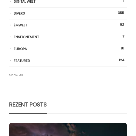
1
DIGITAL WELT
355
DIVERS
92
ËMWELT
7
ENSEIGNEMENT
81
EUROPA
124
FEATURED
Show All
REZENT POSTS