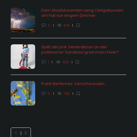
Dem Staatsbeamten seng Obligatiounen
am Fall vun engem Dimmer
0
619
Spillt déi jonk Generatioun an der
politescher Sandkaul grad mam Feier?
1
432
Frank Bertemes: Verschwunden….
0
742