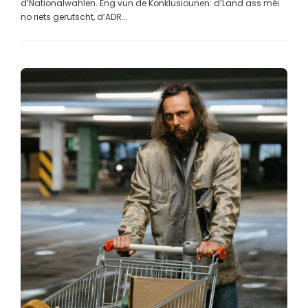
d’Nationalwahlen. Eng vun de Konklusiounen: d’Land ass méi
no riets gerutscht, d’ADR...