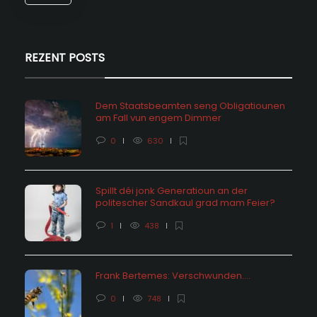
REZENT POSTS
Dem Staatsbeamten seng Obligatiounen
am Fall vun engem Dimmer
0
630
Spillt déi jonk Generatioun an der
politescher Sandkaul grad mam Feier?
1
438
Frank Bertemes: Verschwunden….
0
748