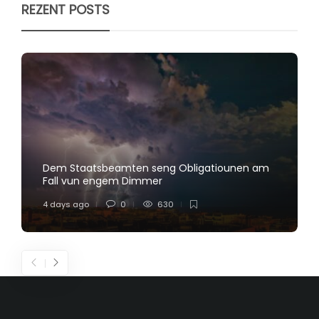
REZENT POSTS
Dem Staatsbeamten seng Obligatiounen am
Fall vun engem Dimmer
4 days ago
0
630