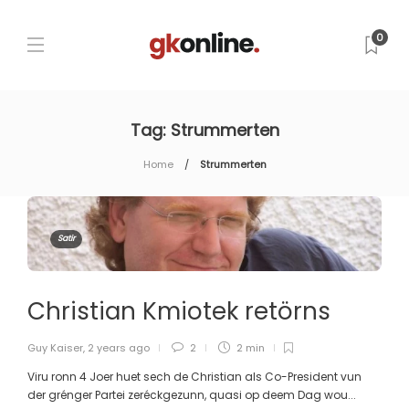
0
Tag:
Strummerten
Home
Strummerten
Satir
Christian Kmiotek retörns
Guy Kaiser
,
2 years ago
2
2 min
Viru ronn 4 Joer huet sech de Christian als Co-President vun
der grénger Partei zeréckgezunn, quasi op deem Dag wou...