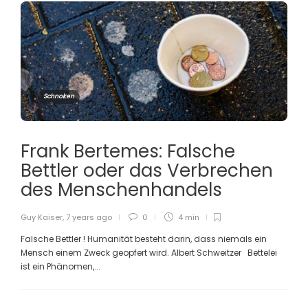
Schnoken
Frank Bertemes: Falsche
Bettler oder das Verbrechen
des Menschenhandels
Guy Kaiser
,
7 years ago
0
4 min
Falsche Bettler ! Humanität besteht darin, dass niemals ein
Mensch einem Zweck geopfert wird. Albert Schweitzer Bettelei
ist ein Phänomen,...