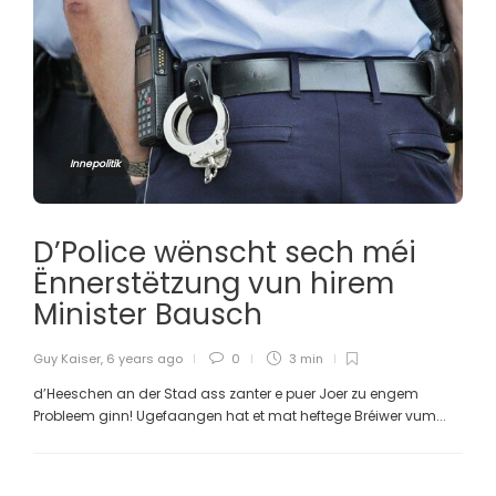
Innepolitik
D’Police wënscht sech méi
Ënnerstëtzung vun hirem
Minister Bausch
Guy Kaiser
,
6 years ago
0
3 min
d’Heeschen an der Stad ass zanter e puer Joer zu engem
Probleem ginn! Ugefaangen hat et mat heftege Bréiwer vum...