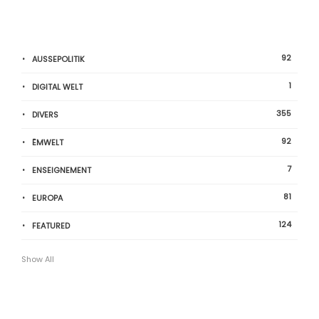
92
AUSSEPOLITIK
1
DIGITAL WELT
355
DIVERS
92
ËMWELT
7
ENSEIGNEMENT
81
EUROPA
124
FEATURED
Show All