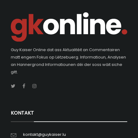
Guy Kaiser Online dat ass Aktualitéit an Commentairen
matt engem Fokus op Lëtzebuerg. Informatioun, Analysen
an Hannergrond Informatiounen déi der soss wäit siche
gitt.
KONTAKT
kontakt@guykaiser.lu