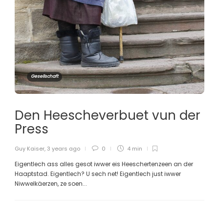
Gesellschaft
Den Heescheverbuet vun der
Press
Guy Kaiser
,
3 years ago
0
4 min
Eigentlech ass alles gesot iwwer eis Heeschertenzeen an der
Haaptstad. Eigentlech? U sech net! Eigentlech just iwwer
Niwwelkäerzen, ze soen...