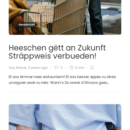
Gesellschaft
Heeschen gëtt an Zukunft
Sträppweis verbueden!
Guy Kaiser
,
3 years ago
0
5 min
Et ass ëmmer nees erstaunlech! Et ass besser, eppes vu lénks
unzegoen ewéi vu riets. Wann’s Du iwwer d’Strooss gees,...