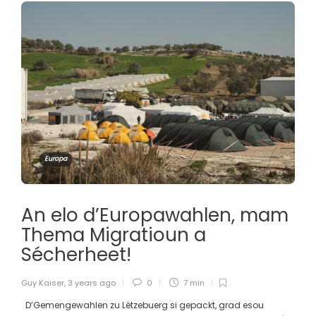
Europa
An elo d’Europawahlen, mam
Thema Migratioun a
Sécherheet!
Guy Kaiser
,
3 years ago
0
7 min
D’Gemengewahlen zu Lëtzebuerg si gepackt, grad esou