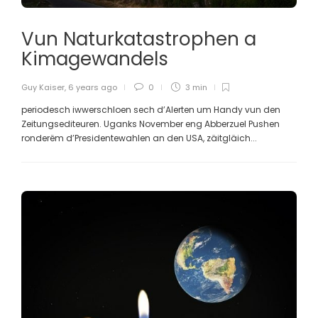
Vun Naturkatastrophen a
Kimagewandels
Guy Kaiser
,
6 years ago
0
3 min
periodesch iwwerschloen sech d’Alerten um Handy vun den
Zeitungsediteuren. Uganks November eng Abberzuel Pushen
ronderëm d’Presidentewahlen an den USA, zäitgläich...