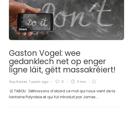
Divers
Gaston Vogel: wee
gedanklech net op enger
ligne läit, gëtt massakréiert!
Guy Kaiser
,
7 years ago
0
3 min
LE TABOU Définissons d’abord ce mot qui nous vient de la
lointaine Polynésie et qui fut introduit par James...