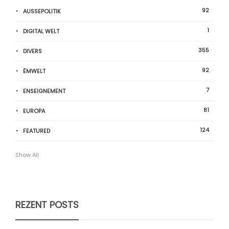
92
AUSSEPOLITIK
1
DIGITAL WELT
355
DIVERS
92
ËMWELT
7
ENSEIGNEMENT
81
EUROPA
124
FEATURED
Show All
REZENT POSTS