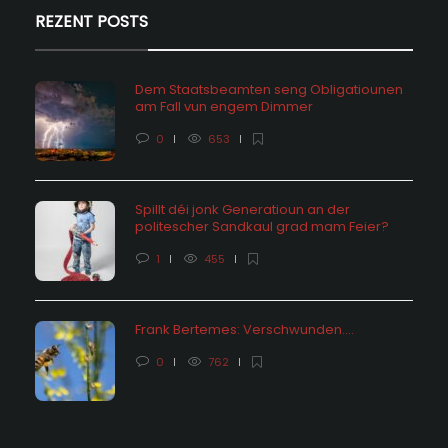
REZENT POSTS
Dem Staatsbeamten seng Obligatiounen
am Fall vun engem Dimmer
0
653
Spillt déi jonk Generatioun an der
politescher Sandkaul grad mam Feier?
1
455
Frank Bertemes: Verschwunden….
0
762