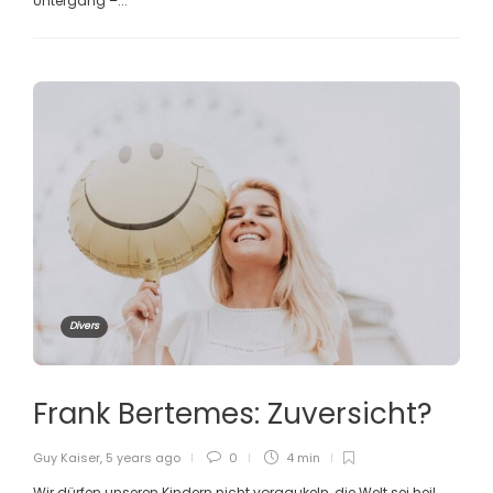
Untergang –...
Divers
Frank Bertemes: Zuversicht?
Guy Kaiser
,
5 years ago
0
4 min
Wir dürfen unseren Kindern nicht vorgaukeln, die Welt sei heil.