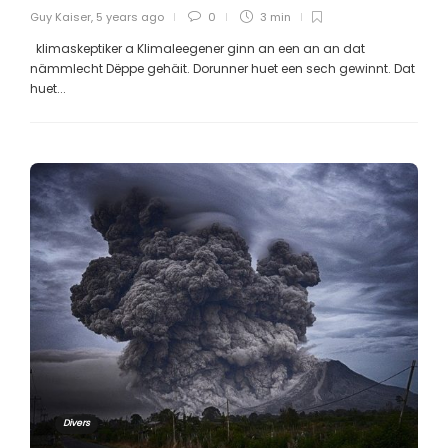
Guy Kaiser
,
5 years ago
0
3 min
klimaskeptiker a Klimaleegener ginn an een an an dat
nämmlecht Dëppe gehäit. Dorunner huet een sech gewinnt. Dat
huet...
Divers