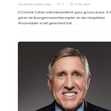
Guy Kaiser
,
4 years ago
0
3 min
read
D’Corinne Cahen wëll bekanntlech ganz grouss eraus. Si h
gären de Buergermeeschterzepter an der Haaptstad.
Woumadder si net gerechent hat:...