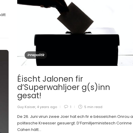
ätt
Innepolitik
Éischt Jalonen fir
d’Superwahljoer g(s)inn
gesat!
Guy Kaiser
,
4 years ago
1
5 min
read
De 26. Juni virun zwee Joer hat ech fir e bësselchen Onrou a
politesche Kreesser gesuergt. D’Familljeministesch Corinne
Cahen hätt...