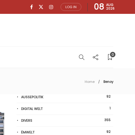
08
AUG
LOG IN
2026
0
Home
Benoy
92
AUSSEPOLITIK
1
DIGITAL WELT
355
DIVERS
92
ËMWELT