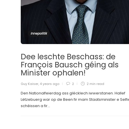
Innepolitik
Dee leschte Beschass: de
François Bausch géing als
Minister ophalen!
Guy Kaiser
,
4 years ago
2
2 min
read
Den Nationalfeierdag ass glécklech iwwerstanen. Hallef
Lëtzebuerg war op de Been fir mam Staatsminister e Selfi
schéissen a fir...