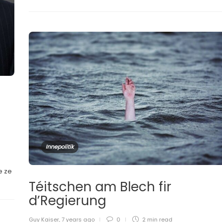
Innepolitik
e ze
Téitschen am Blech fir
d’Regierung
Guy Kaiser
,
7 years ago
0
2 min
read