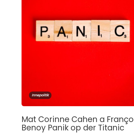
Innepolitik
Mat Corinne Cahen a Franço
Benoy Panik op der Titanic