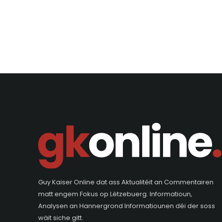
Guy Kaiser Online dat ass Aktualitéit an Commentairen
matt engem Fokus op Lëtzebuerg. Informatioun,
Analysen an Hannergrond Informatiounen déi der soss
wäit siche gitt.