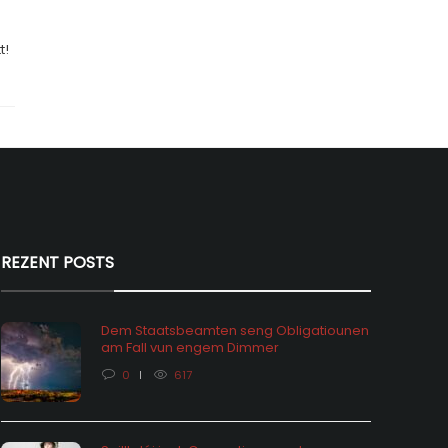
t!
REZENT POSTS
Dem Staatsbeamten seng Obligatiounen
am Fall vun engem Dimmer
0
617