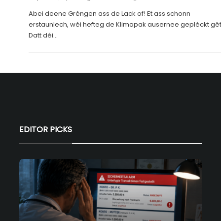
Abei deene Gréngen ass de Lack of! Et ass schonn
erstaunlech, wéi hefteg de Klimapak ausernee gepléckt gët
Datt déi...
EDITOR PICKS