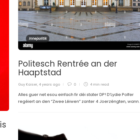
Innepolitik
Politesch Rentrée an der
Haaptstad
Guy Kaiser
,
4 years ago
0
4 min
read
Alles guer net esou einfach fir déi stater DP! D’Lydie Polfer
regéiert an den “Zwee Léiwen” zanter 4 Joerzéngten, wann..
is