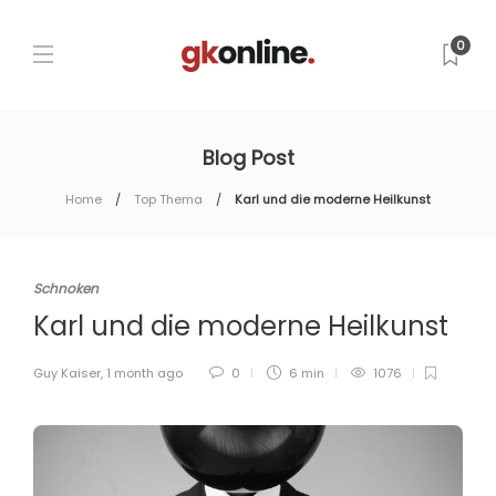
0
Blog Post
Home
Top Thema
Karl und die moderne Heilkunst
Schnoken
Karl und die moderne Heilkunst
Guy Kaiser
,
1 month ago
0
6 min
1076