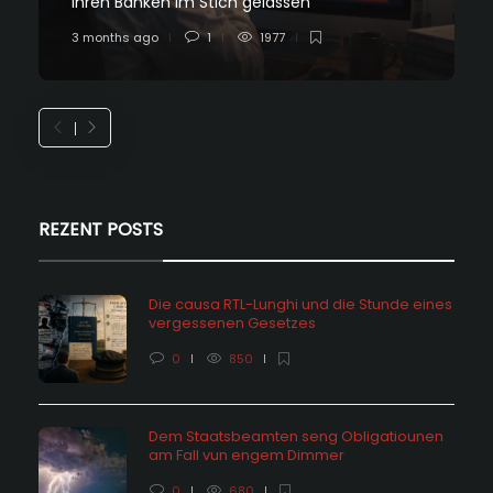
ihren Banken im Stich gelassen
3 months ago
1
1977
REZENT POSTS
Die causa RTL-Lunghi und die Stunde eines
vergessenen Gesetzes
0
850
Dem Staatsbeamten seng Obligatiounen
am Fall vun engem Dimmer
0
680