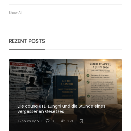
Show All
REZENT POSTS
Die causa RTL-Lunghi und die Stunde eines
vergessenen Gesetzes
15 hours ago
0
850