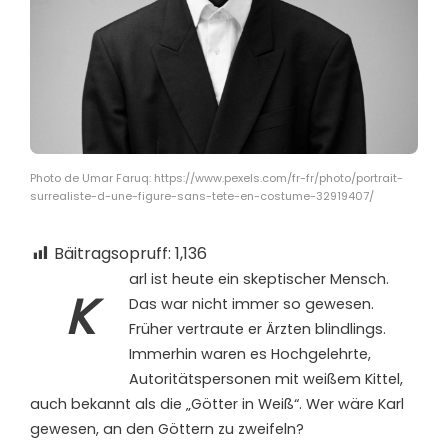
Photo de Umar Faruq: https://www.pexels.com/fr-fr/photo/portrait-
surrealiste-d-une-figure-sans-tete-en-costume-32919407/
Bäitragsopruff:
1,136
arl ist heute ein skeptischer Mensch.
K
Das war nicht immer so gewesen.
Früher vertraute er Ärzten blindlings.
Immerhin waren es Hochgelehrte,
Autoritätspersonen mit weißem Kittel,
auch bekannt als die „Götter in Weiß“. Wer wäre Karl
gewesen, an den Göttern zu zweifeln?