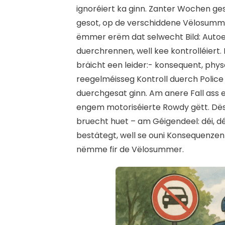
ignoréiert ka ginn. Zanter Wochen ges
gesot, op de verschiddene Vëlosum
ëmmer erëm dat selwecht Bild: Autoen
duerchrennen, well kee kontrolléiert. F
bräicht een leider:- konsequent, phy
reegelméisseg Kontroll duerch Police 
duerchgesat ginn. Am anere Fall ass e
engem motoriséierte Rowdy gëtt. Dës M
bruecht huet – am Géigendeel: déi, dé
bestätegt, well se ouni Konsequenzen
nëmme fir de Vëlosummer.