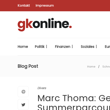
Kontakt
Impressum
Home
Politik
Finanzen
Soziales
Eu
Blog Post
Home
Schn
Divers
Marc Thoma: Ge
Summerparcours