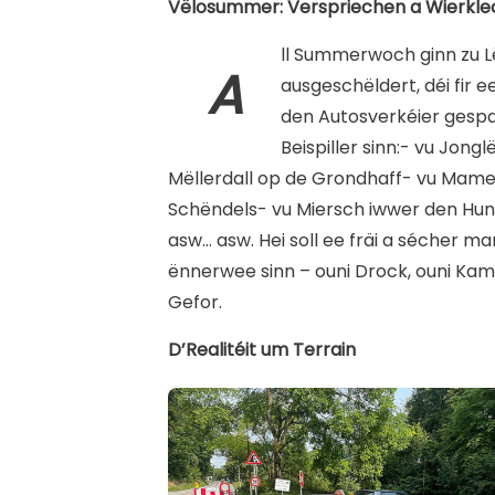
Vëlosummer: Verspriechen a Wierkle
ll Summerwoch ginn zu 
A
ausgeschëldert, déi fir 
den Autosverkéier gespaa
Beispiller sinn:- vu Jong
Mëllerdall op de Grondhaff- vu Mame
Schëndels- vu Miersch iwwer den Hu
asw… asw. Hei soll ee fräi a sécher m
ënnerwee sinn – ouni Drock, ouni Kamé
Gefor.
D’Realitéit um Terrain