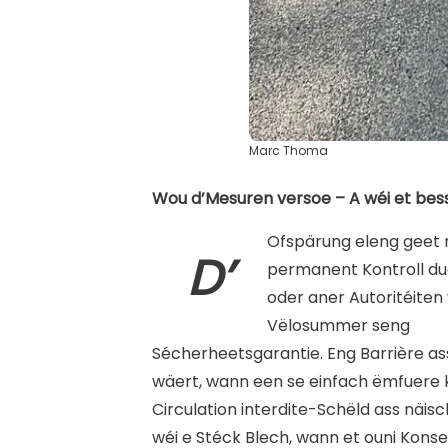
Marc Thoma
Wou d’Mesuren versoe – A wéi et bes
Ofspärung eleng geet n
D’
permanent Kontroll du
oder aner Autoritéiten 
Vëlosummer seng
Sécherheetsgarantie. Eng Barrière as
wäert, wann een se einfach ëmfuere 
Circulation interdite-Schëld ass näis
wéi e Stéck Blech, wann et ouni Kon