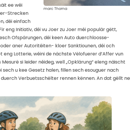
äit ee wéi
marc Thoma
mer-Strecken
, déi einfach
ir eng Initiativ, déi vu Joer zu Joer méi populär gëtt,
sesch Ofspärungen, déi keen Auto duerchloosse-
oder aner Autoritéiten- kloer Sanktiounen, déi och
t eng Lotterie, wéini de nächste Vëlofuerer d’Affer vun
esurë si leider néideg, well „Opklärung“ eleng näischt
i sech u kee Gesetz halen, fillen sech esouguer nach
 duerch Verbuetsschëlter rennen kënnen. An dat gëllt ne