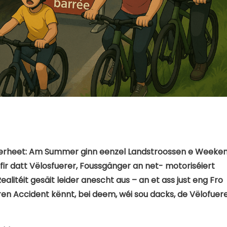
écherheet: Am Summer ginn eenzel Landstroossen e Weeke
 fir datt Vëlosfuerer, Foussgänger an net- motoriséiert
ealitéit gesäit leider anescht aus – an et ass just eng Fro
ren Accident kënnt, bei deem, wéi sou dacks, de Vëlofuer