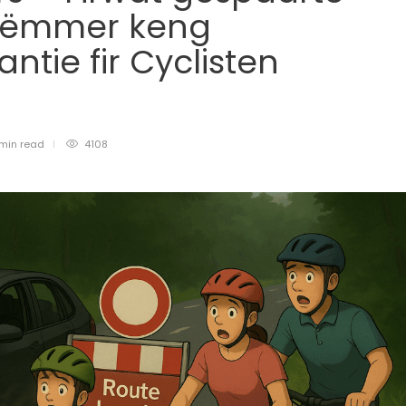
h ëmmer keng
tie fir Cyclisten
min
read
4108