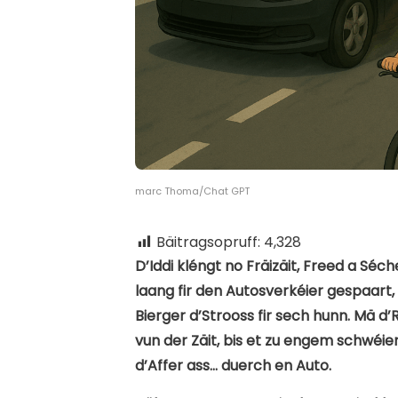
marc Thoma/Chat GPT
Bäitragsopruff:
4,328
D’Iddi kléngt no Fräizäit, Freed a S
laang fir den Autosverkéier gespaart,
Bierger d’Strooss fir sech hunn. Mä d’R
vun der Zäit, bis et zu engem schwéie
d’Affer ass… duerch en Auto.