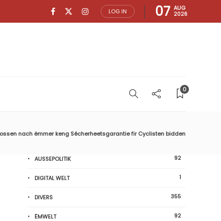
07
AUG
LOG IN
2026
0
ossen nach ëmmer keng Sécherheetsgarantie fir Cyclisten bidden
92
AUSSEPOLITIK
1
DIGITAL WELT
355
DIVERS
92
ËMWELT