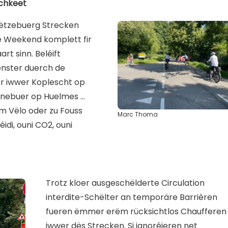
chkeet
Lëtzebuerg Strecken
ee Weekend komplett fir
rt sinn. Beléift
lënster duerch de
r iwwer Koplescht op
nnebuer op Huelmes …
am Vëlo oder zu Fouss
Marc Thoma
idi, ouni CO2, ouni
Trotz kloer ausgeschëlderte Circulation
interdite-Schëlter an temporäre Barrièren
fueren ëmmer erëm rücksichtlos Chaufferen
iwwer dës Strecken. Si ignoréieren net