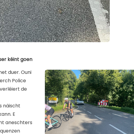
ser kéint goen
et duer. Ouni
erch Police
verléiert de
s näischt
kann. E
cht aneschters
sequenzen