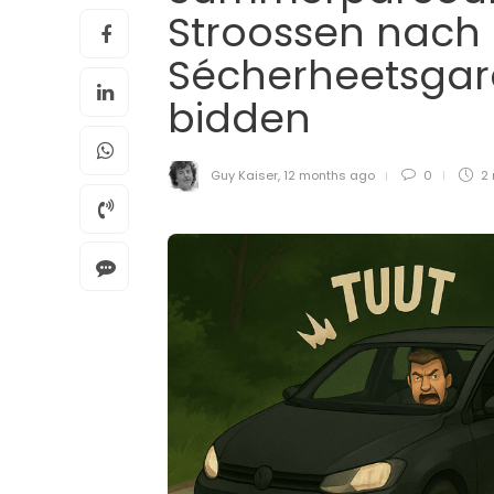
Stroossen nac
Sécherheetsgaran
bidden
Guy Kaiser
,
12 months ago
0
2 