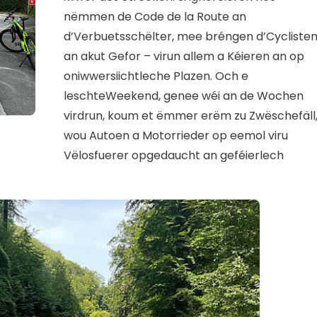
nëmmen de Code de la Route an
d’Verbuetsschëlter, mee bréngen d’Cycliste
an akut Gefor – virun allem a Kéieren an op
oniwwersiichtleche Plazen. Och e
leschteWeekend, genee wéi an de Wochen
virdrun, koum et ëmmer erëm zu Zwëschefäll
wou Autoen a Motorrieder op eemol viru
Vëlosfuerer opgedaucht an geféierlech