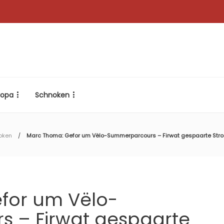
ropa
Schnoken
oken
Marc Thoma: Gefor um Vëlo-Summerparcours – Firwat gespaarte Stro
for um Vëlo-
 – Firwat gespaarte