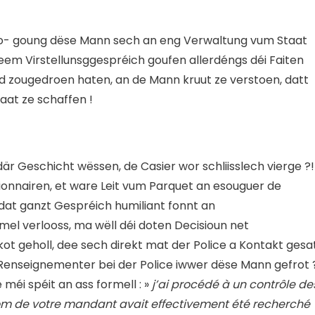
lo- goung dëse Mann sech an eng Verwaltung vum Staat
n deem Virstellunsggespréich goufen allerdéngs déi Faiten
d zougedroen haten, an de Mann kruut ze verstoen, datt
taat ze schaffen !
r Geschicht wëssen, de Casier wor schliisslech vierge ?!
ionnairen, et ware Leit vum Parquet an esouguer de
dat ganzt Gespréich humiliant fonnt an
el verlooss, ma wëll déi doten Decisioun net
ot geholl, dee sech direkt mat der Police a Kontakt gesa
e Renseignementer bei der Police iwwer dëse Mann gefrot 
éi spéit an ass formell : »
j’ai procédé à un contrôle de
e nom de votre mandant avait effectivement été recherché