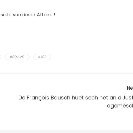
suite vun dëser Affaire !
#GOULAG
#KGB
Ne
De François Bausch huet sech net an d'Just
agemësc