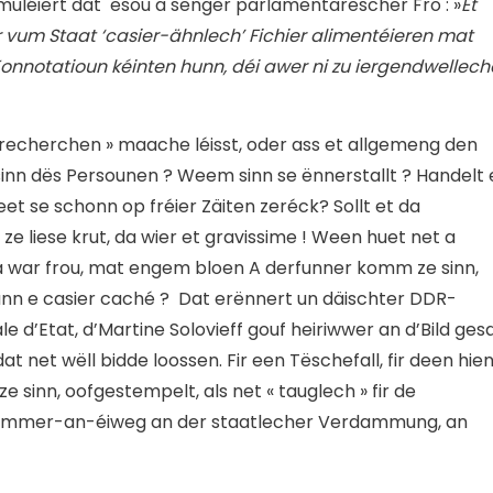
uléiert dat esou a senger parlamentarescher Fro : »
Et
r vum Staat ‘casier-ähnlech’ Fichier alimentéieren mat
Konnotatioun kéinten hunn, déi awer ni zu iergendwellech
 recherchen » maache léisst, oder ass et allgemeng den
sinn dës Persounen ? Weem sinn se ënnerstallt ? Handelt 
t se schonn op fréier Zäiten zeréck? Sollt et da
 liese krut, da wier et gravissime ! Ween huet net a
 war frou, mat engem bloen A derfunner komm ze sinn,
dann e casier caché ? Dat erënnert un däischter DDR-
d’Etat, d’Martine Solovieff gouf heiriwwer an d’Bild gesa
at net wëll bidde loossen. Fir een Tëschefall, fir deen hie
» ze sinn, oofgestempelt, als net « tauglech » fir de
op ëmmer-an-éiweg an der staatlecher Verdammung, an