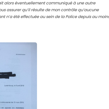
rait alors éventuellement communiqué à une autre
ous assurer qu’il résulte de mon contrôle qu’aucune
t n’a été effectuée au sein de la Police depuis au moin