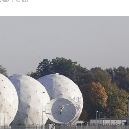
n
read
833