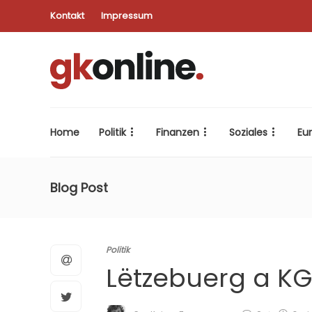
Kontakt
Impressum
Home
Politik
Finanzen
Soziales
Eu
Blog Post
Politik
Lëtzebuerg a K