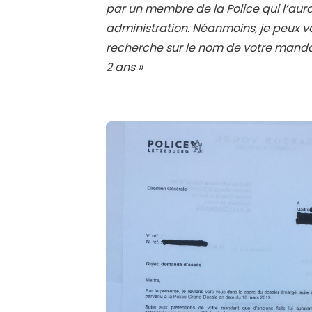
par un membre de la Police qui l’au
administration. Néanmoins, je peux v
recherche sur le nom de votre mandan
2 ans »