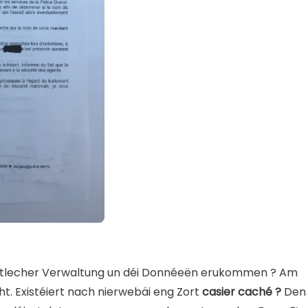
staatlecher Verwaltung un déi Donnéeën erukommen ? Am
scht. Existéiert nach nierwebäi eng Zort
casier caché ?
Den