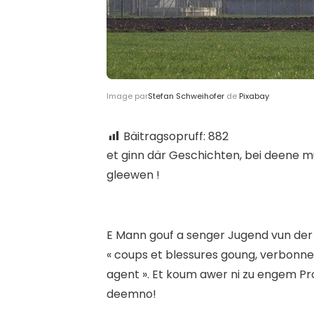
Image par
Stefan Schweihofer
de
Pixabay
Bäitragsopruff:
882
e
t ginn där Geschichten, bei deene m
gleewen !
E Mann gouf a senger Jugend vun der 
« coups et blessures goung, verbonne
agent ». Et koum awer ni zu engem Pro
deemno!