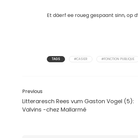
Et däerf ee roueg gespaant sinn, op d’
TAGS
#CASIER
#FONCTION PUBLIQUE
Previous
Litteraresch Rees vum Gaston Vogel (5):
Valvins -chez Mallarmé