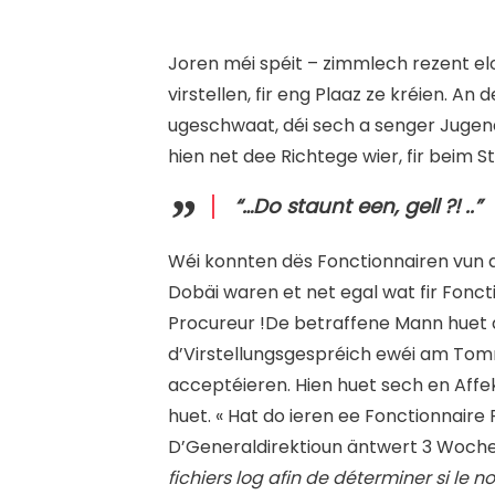
Joren méi spéit – zimmlech rezent e
virstellen, fir eng Plaaz ze kréien. A
ugeschwaat, déi sech a senger Jugen
hien net dee Richtege wier, fir beim S
“…Do staunt een, gell ?! ..”
Wéi konnten dës Fonctionnairen vun dä
Dobäi waren et net egal wat fir Fonct
Procureur !De betraffene Mann huet 
d’Virstellungsgespréich ewéi am Tomm
acceptéieren. Hien huet sech en Affek
huet. « Hat do ieren ee Fonctionnair
D’Generaldirektioun äntwert 3 Woche m
fichiers log afin de déterminer si l