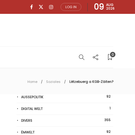
09
AUG
LOG IN
2026
0
Home
Soziales
Lëtzebuerg a KGB-Zäiten?
92
AUSSEPOLITIK
1
DIGITAL WELT
355
DIVERS
92
ËMWELT