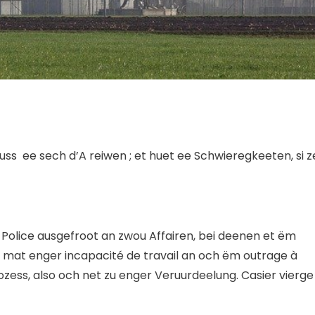
uss ee sech d’A reiwen ; et huet ee Schwieregkeeten, si z
Police ausgefroot an zwou Affairen, bei deenen et ëm
 mat enger incapacité de travail an och ëm outrage à
zess, also och net zu enger Veruurdeelung. Casier vierge