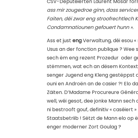
CSV-Deputéierten Laurent Mosar form
ass mir zougedroe ginn, dass service
Faiten, déi zwar eng stroofrechtlech 
Condamnatiounen gefouert hunn ».
Ass et just
eng
Verwaltung, déi esou «
Usus an der fonction publique ? Wee 
sech ëm eng rezent Prozedur oder gee
stëmmen, wat ech an dësem Kontext ze
senger Jugend eng Kleng gestëppst a
ouni en Androën an de casier ?! Elo 
Zäiten. D’Madame Procureure Générale 
well, wéi gesot, dee jonke Mann sech d
ni bestrooft gouf, definitiv « caséiert 
Staatsbetriib ! Sëtzt de Mann elo 
enger moderner Zort Goulag ?