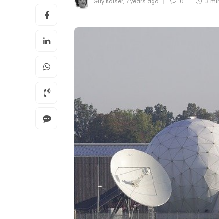
Guy Kaiser
,
7 years ago
0
3 mi