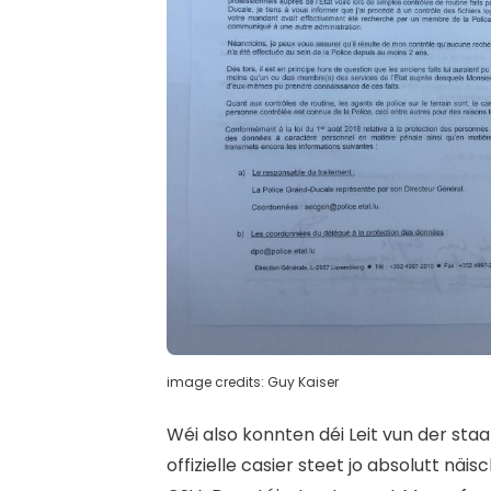
image credits: Guy Kaiser
W
éi also konnten déi Leit vun der 
offizielle casier steet jo absolutt näi