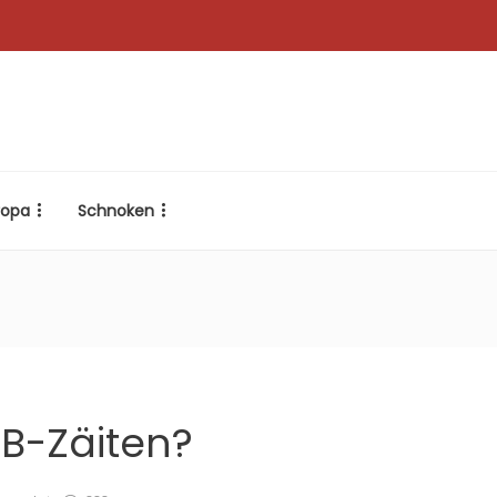
ropa
Schnoken
GB-Zäiten?