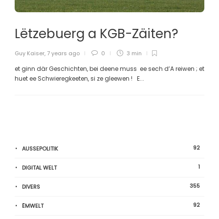
Lëtzebuerg a KGB-Zäiten?
Guy Kaiser
,
7 years ago
0
3 min
et ginn där Geschichten, bei deene muss ee sech d’A reiwen ; et
huet ee Schwieregkeeten, si ze gleewen ! E...
92
AUSSEPOLITIK
1
DIGITAL WELT
355
DIVERS
92
ËMWELT