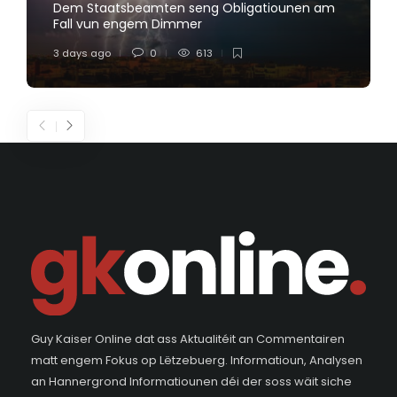
Dem Staatsbeamten seng Obligatiounen am
Fall vun engem Dimmer
3 days ago
0
613
Guy Kaiser Online dat ass Aktualitéit an Commentairen
matt engem Fokus op Lëtzebuerg. Informatioun, Analysen
an Hannergrond Informatiounen déi der soss wäit siche