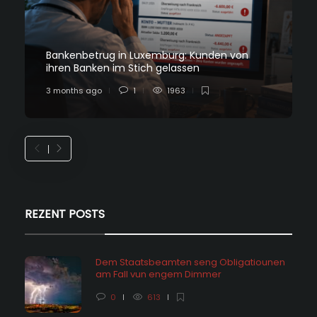
Bankenbetrug in Luxemburg: Kunden von
ihren Banken im Stich gelassen
3 months ago
1
1963
REZENT POSTS
Dem Staatsbeamten seng Obligatiounen
am Fall vun engem Dimmer
0
613