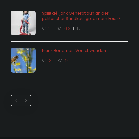
Spillt déi jonk Generatioun an der
politescher Sandkaul grad mam Feier?
1
430
Frank Bertemes: Verschwunden….
0
741