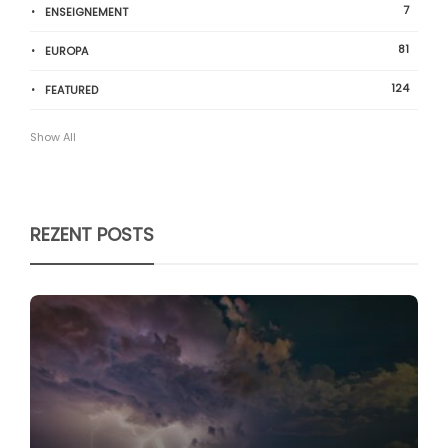
7
ENSEIGNEMENT
81
EUROPA
124
FEATURED
Show All
REZENT POSTS