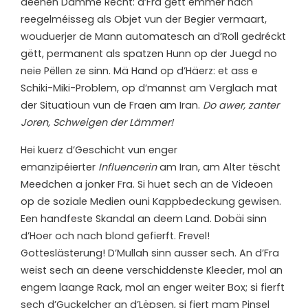
deenen Damme Recht: d’Fra gëtt ëmmer nach
reegelméisseg als Objet vun der Begier vermaart,
wouduerjer de Mann automatesch an d’Roll gedréckt
gëtt, permanent als spatzen Hunn op der Juegd no
neie Pëllen ze sinn. Mä Hand op d’Häerz: et ass e
Schiki-Miki-Problem, op d’mannst am Verglach mat
der Situatioun vun de Fraen am Iran.
Do awer, zanter
Joren, Schweigen der Lämmer!
Hei kuerz d’Geschicht vun enger
emanzipéierter
Influencerin
am Iran, am Alter tëscht
Meedchen a jonker Fra. Si huet sech an de Videoen
op de soziale Medien ouni Kappbedeckung gewisen.
Een handfeste Skandal an deem Land. Dobäi sinn
d’Hoer och nach blond gefierft. Frevel!
Gotteslästerung! D’Mullah sinn ausser sech. An d’Fra
weist sech an deene verschiddenste Kleeder, mol an
engem laange Rack, mol an enger weiter Box; si fierft
sech d’Guckelcher an d’Lëpsen, si fiert mam Pinsel