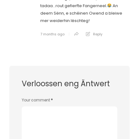
tadaa…rout gefierfte Fangerneel.
An
deem Sënn, e schéinen Owend a bleiwe
mer weiderhin lëschteg!
7 months ago
Reply
Verloossen eng Äntwert
Your comment
*