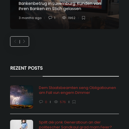
Bankenbetrug in Luxemburg: Kunden von
ihren Banken im Stich gelassen
3 months ago
1
1962
REZENT POSTS
Dem Staatsbeamten seng Obligatiounen
am Fall vun engem Dimmer
0
576
Spillt déi jonk Generatioun an der
politescher Sandkaul grad mam Feier?