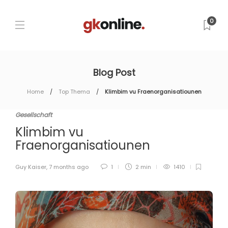
0
Blog Post
Home
Top Thema
Klimbim vu Fraenorganisatiounen
Gesellschaft
Klimbim vu
Fraenorganisatiounen
Guy Kaiser
,
7 months ago
1
2 min
1410