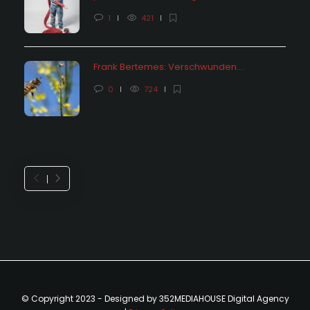
1
421
Frank Bertemes: Verschwunden….
0
724
© Copyright 2023 - Designed by 352MEDIAHOUSE Digital Agency