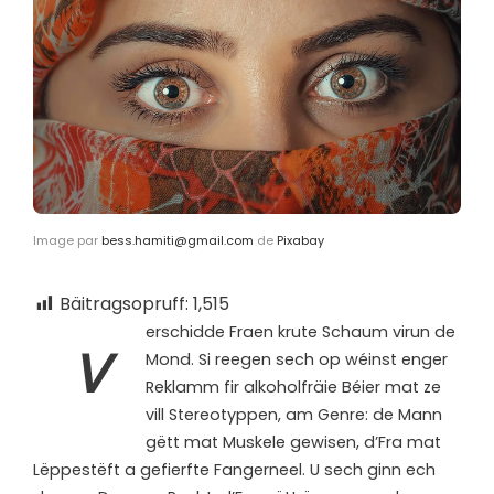
Image par
bess.hamiti@gmail.com
de
Pixabay
Bäitragsopruff:
1,515
erschidde Fraen krute Schaum virun de
V
Mond. Si reegen sech op wéinst enger
Reklamm fir alkoholfräie Béier mat ze
vill Stereotyppen, am Genre: de Mann
gëtt mat Muskele gewisen, d’Fra mat
Lëppestëft a gefierfte Fangerneel. U sech ginn ech