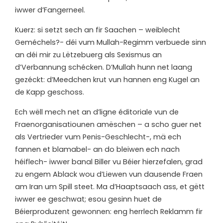
iwwer d’Fangerneel.
Kuerz: si setzt sech an fir Saachen – weiblecht
Geméchels?- déi vum Mullah-Regimm verbuede sinn
an déi mir zu Lëtzebuerg als Sexismus an
d’Verbannung schécken. D’Mullah hunn net laang
gezéckt: d’Meedchen krut vun hannen eng Kugel an
de Kapp geschoss.
Ech wëll mech net an d’ligne éditoriale vun de
Fraenorganisatiounen amëschen – a scho guer net
als Vertrieder vum Penis-Geschlecht-, mä ech
fannen et blamabel- an do bleiwen ech nach
héiflech- iwwer banal Biller vu Béier hierzefalen, grad
zu engem Ablack wou d’Liewen vun dausende Fraen
am Iran um Spill steet. Ma d’Haaptsaach ass, et gëtt
iwwer ee geschwat; esou gesinn huet de
Béierproduzent gewonnen: eng herrlech Reklamm fir