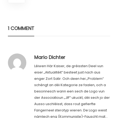
1 COMMENT
Mario Dichter
Léiwen Här Kaiser, de gréissten Deel vun
eiser „Aktualitéit“ besteet just nach aus
enger Zort Satir. Och deen hei „Problem“
schéngt an déi Kategorie ze faalen, och a
besonnesch wann een sech de Logo vun
der Associatioun „JIF“ ukuckt, déi sech jo der
Ausso uschléisst, dass rout gefierfte
Fangerneel sterotyp wieren. De Logo weist
nämlech eng (Kommuniste)-Fauscht mat…