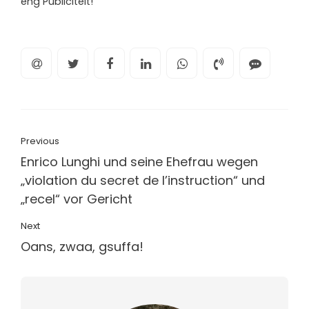
eng Publicitéit!
Previous
Enrico Lunghi und seine Ehefrau wegen
„violation du secret de l’instruction“ und
„recel“ vor Gericht
Next
Oans, zwaa, gsuffa!