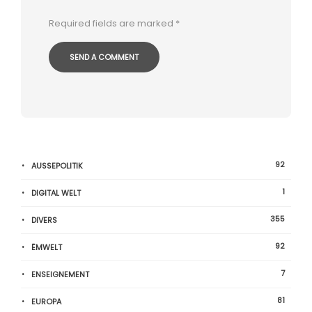
Required fields are marked
*
92
AUSSEPOLITIK
1
DIGITAL WELT
355
DIVERS
92
ËMWELT
7
ENSEIGNEMENT
81
EUROPA