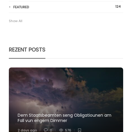
124
FEATURED
Show All
REZENT POSTS
Dem Staatsbeamten seng Obligatiounen am
Fall vun engem Dimmer
2 days ago
0
576