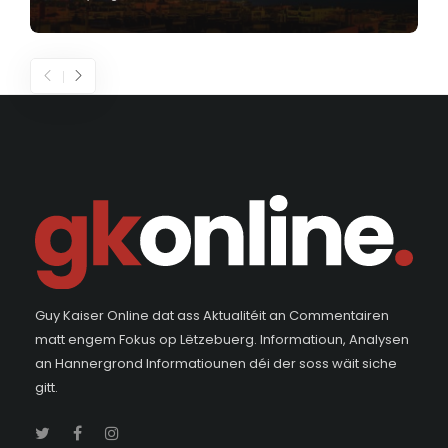
Guy Kaiser Online dat ass Aktualitéit an Commentairen
matt engem Fokus op Lëtzebuerg. Informatioun, Analysen
an Hannergrond Informatiounen déi der soss wäit siche
gitt.