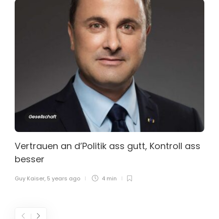
Gesellschaft
Vertrauen an d’Politik ass gutt, Kontroll ass
besser
Guy Kaiser
,
5 years ago
4 min