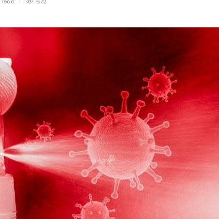
n
read
672