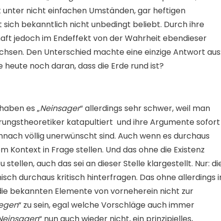
t unter nicht einfachen Umständen, gar heftigen
sich bekanntlich nicht unbedingt beliebt. Durch ihre
aft jedoch im Endeffekt von der Wahrheit ebendieser
achsen. Den Unterschied machte eine einzige Antwort aus
e heute noch daran, dass die Erde rund ist?
haben es „
Neinsager
“ allerdings sehr schwer, weil man
örungstheoretiker katapultiert und ihre Argumente sofort
nach völlig unerwünscht sind. Auch wenn es durchaus
em Kontext in Frage stellen. Und das ohne die Existenz
 stellen, auch das sei an dieser Stelle klargestellt. Nur: di
ch durchaus kritisch hinterfragen. Das ohne allerdings 
die bekannten Elemente von vorneherein nicht zur
egen
“ zu sein, egal welche Vorschläge auch immer
Neinsagen
“ nun auch wieder nicht, ein prinzipielles,