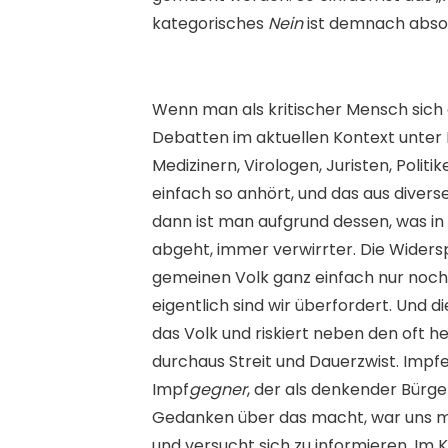
kategorisches
Nein
ist demnach absol
Wenn man als kritischer Mensch sich 
Debatten im aktuellen Kontext unter 
Medizinern, Virologen, Juristen, Politi
einfach so anhört, und das aus divers
dann ist man aufgrund dessen, was in l
abgeht, immer verwirrter. Die Wider
gemeinen Volk ganz einfach nur noch 
eigentlich sind wir überfordert. Und di
das Volk und riskiert neben den oft 
durchaus Streit und Dauerzwist. Impfe
Impf
gegner
, der als denkender Bürger
Gedanken über das macht, war uns mitg
und versucht sich zu informieren. Im 