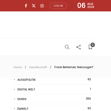
06
AUG
LOG IN
2026
0
Home
Gesellschaft
Frank Bertemes: Neinsager?
92
AUSSEPOLITIK
1
DIGITAL WELT
355
DIVERS
92
ËMWELT