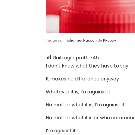
Image par
mohamed Hassan
de
Pixabay
Bäitragsopruff:
745
I don’t know what they have to say
It makes no difference anyway
Whatever it is, I’m against it
No matter what it is, I‘m against it
No matter what it is or who commenc
I’m against it !