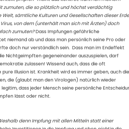
t zumuten, die so plötzlich und höchst verdächtig
ze Welt, sämtliche Kulturen und Gesellschaften dieser Erd
 Virus, von dem (unterhält man sich mit Ärzten) doch
einfach zumuten?
Dass Impfungen gefährliche
et niemand ab und dass man persönlich seine Pro oder
rfte doch nur verständlich sein. Dass man im Endeffekt
 die Nichtgeimpften gegeneinander auszuspielen, darf
emokratie zulassen! Wissend auch, dass die oft
pure Illusion ist. Krankheit wird es immer geben, auch di
ren, die (glaubt man den Virologen) natürlich wieder
 legitim, dass jeder Mensch seine persönliche Entscheidu
impfen lässt oder nicht.
eshalb denn Impfung mit allen Mitteln statt einer
hohe Investitionen in die Impfung und eben
nicht
in die