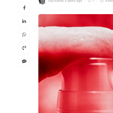
Guy Kaiser
,
5 years ago
1
4 mi