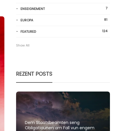
7
ENSEIGNEMENT
81
EUROPA
124
FEATURED
Show All
REZENT POSTS
Dem Staatsbeamten seng
Spillt
Obligatiounen am Fall vun engem
polit