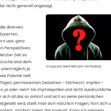
ut nicht generell angesagt.
die diversen
Experten,
kern usw. ganz
en Perspektiven,
etzter Zeit so
sprüche sind dem
Image par
Gerd Altmann
de
Pixabay
unerträglich, ja
ese Polemik teilt
heftigen, permanenten Debatten – Stichwort:
Impfen
–
n, ja oder nein? Als Impf
skeptiker
und nicht ausdrückliche
 sich all das so anhört und sich so seine persönlichen
eteilt wird, stellt man sich natürlich Fragen, hört sich 
Kontext „impfen“ meint das konkret:
Kann ich meinem