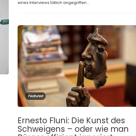
eines Interviews tätlich angegriffen...
s
Featured
Ernesto Fluni: Die Kunst des
Schweigens – oder wie man