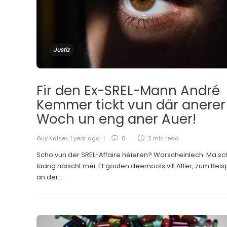
Justiz
Fir den Ex-SREL-Mann André
Kemmer tickt vun där anerer
Woch un eng aner Auer!
Guy Kaiser
,
1 year ago
0
2 min
read
Scho vun der SREL-Affaire héieren? Warscheinlech. Ma s
laang näischt méi. Et goufen deemools vill Affer, zum Beisp
an der...