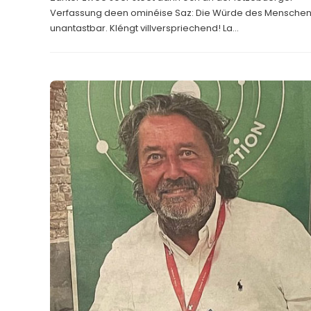
Verfassung deen ominéise Saz: Die Würde des Menschen 
unantastbar. Kléngt villverspriechend! La...