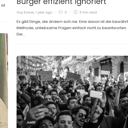
Bürger effizient ignoriert
ist
Guy Kaiser
,
1 year ago
0
3 min
read
Es gibt Dinge, die ändern sich nie. Eine davon ist die bewähr
Methode, unliebsame Fragen einfach nicht zu beantworten.
Die...
Justiz