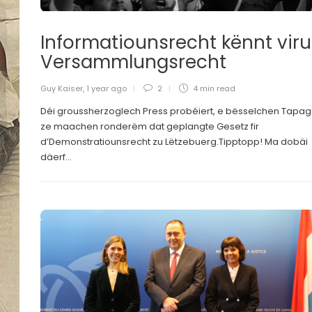
Informatiounsrecht kënnt viru
Versammlungsrecht
Guy Kaiser
,
1 year ago
2
4 min
read
Déi groussherzoglech Press probéiert, e bësselchen Tapa
ze maachen ronderëm dat geplangte Gesetz fir
d’Demonstratiounsrecht zu Lëtzebuerg.Tipptopp! Ma dobäi
däerf...