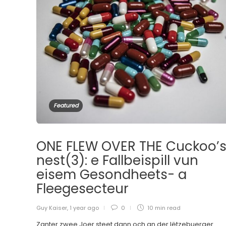
Featured
ONE FLEW OVER THE Cuckoo’
nest(3): e Fallbeispill vun
eisem Gesondheets- a
Fleegesecteur
Guy Kaiser
,
1 year ago
0
10 min
read
Zanter zwee Joer steet dann och an der lëtzebuerger