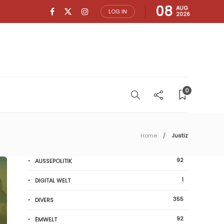
08
AUG
LOG IN
2026
0
Home
Justiz
92
AUSSEPOLITIK
1
DIGITAL WELT
355
DIVERS
92
ËMWELT