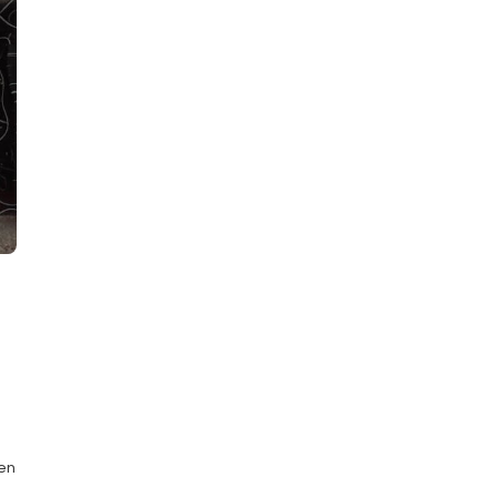
s
nen