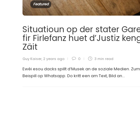
Featured
Situatioun op der stater Gare
fir Firlefanz huet d’Justiz ken
Zäit
Guy Kaiser
,
2 years ago
0
3 min
read
Ewéi esou dacks spillt d’Musek an de soziale Medien. Zum
Beispill op Whatsapp. Do kritt een am Text, Bild an...