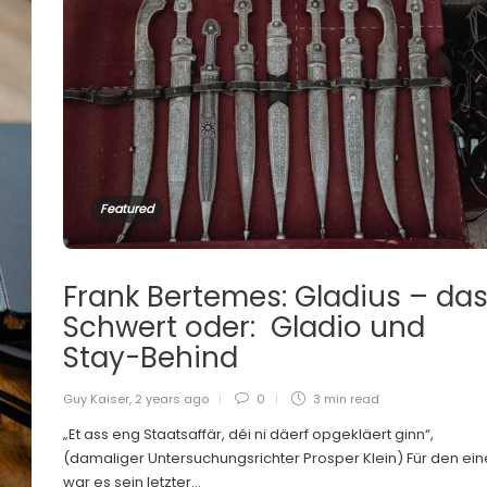
Featured
Frank Bertemes: Gladius – da
Schwert oder: Gladio und
Stay-Behind
Guy Kaiser
,
2 years ago
0
3 min
read
„Et ass eng Staatsaffär, déi ni däerf opgekläert ginn“,
(damaliger Untersuchungsrichter Prosper Klein) Für den ei
war es sein letzter...