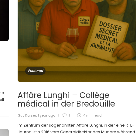
Featured
Affäre Lunghi – Collège
cho
ill
médical in der Bredouille
Guy Kaiser
,
1 year ago
1
4 min
read
Im Zentrum der sogenannten Affäre Lunghi, in der eine RTL-
Journalistin 2016 vom Generaldirektor des Mudam während