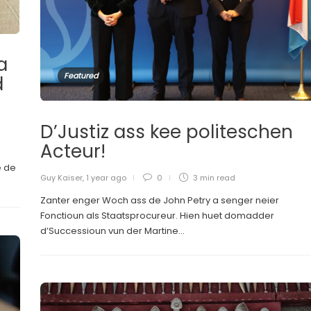
a
Featured
d
D’Justiz ass kee politeschen
Acteur!
é de
Guy Kaiser
,
1 year ago
0
3 min
read
Zanter enger Woch ass de John Petry a senger neier
Fonctioun als Staatsprocureur. Hien huet domadder
d’Successioun vun der Martine...