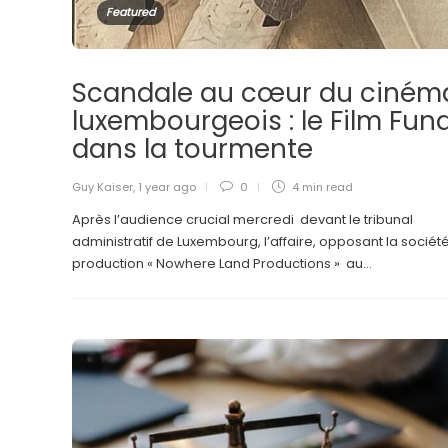
Featured
Scandale au cœur du ciném
luxembourgeois : le Film Fun
dans la tourmente
Guy Kaiser
,
1 year ago
0
4 min
read
Après l’audience crucial mercredi devant le tribunal
administratif de Luxembourg, l’affaire, opposant la sociét
production « Nowhere Land Productions » au...