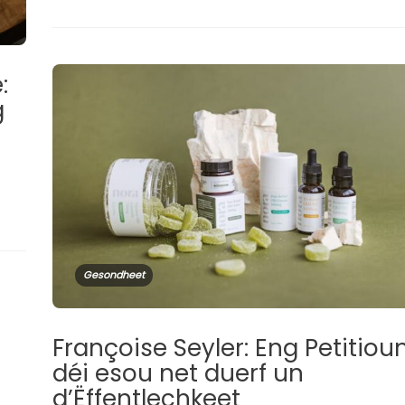
:
g
Gesondheet
Françoise Seyler: Eng Petitiou
déi esou net duerf un
d’Ëffentlechkeet