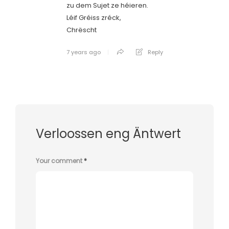
zu dem Sujet ze héieren.
Léif Gréiss zréck,
Chrëscht
7 years ago
Reply
Verloossen eng Äntwert
Your comment
*