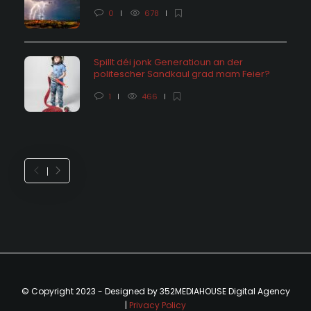
0
678
Spillt déi jonk Generatioun an der
politescher Sandkaul grad mam Feier?
1
466
© Copyright 2023 - Designed by 352MEDIAHOUSE Digital Agency
|
Privacy Policy