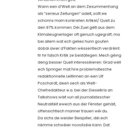
Wann een d’Welt an dem Zesummenhang
als “serieux Zeitungen” adelt, sollt ee
schonns mam konkreten Artikel/ Quell zu
den 97% kommen. Déi Zuel gëtt aus dem
Klimaleugnerlager oft genuch ugegraff, ma
bei allem wat ech gelies hunn goufen
dobäi awer d’Fakten wëssentlech verdréint
fir hir falsch Kritik ze bestätegen. Mech géing
deng besser Quell interesséieren. Grad wëll
ech Springer mat hire problematesche
redaktionnelle Leitlinnen an een Ulf
Poschardt, deen sech als Welt-
Chefredakteur e.a. bei der Dieselkris an
Talkshows wäit vun all journalistescher
Neutralitéit ewech aus der Fënster gehäit,
offensichtlech manner trauen wéi du.
Da sichs de weider Beispiller, déi ech
nëmme schwéier novollzéie kann. Dat