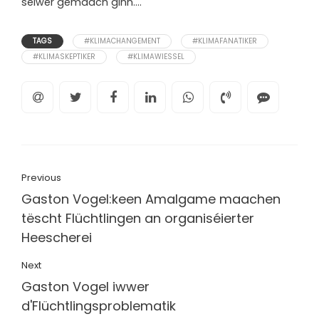
selwer gemaach ginn….
TAGS
#KLIMACHANGEMENT
#KLIMAFANATIKER
#KLIMASKEPTIKER
#KLIMAWIESSEL
Previous
Gaston Vogel:keen Amalgame maachen
tëscht Flüchtlingen an organiséierter
Heescherei
Next
Gaston Vogel iwwer
d'Flüchtlingsproblematik