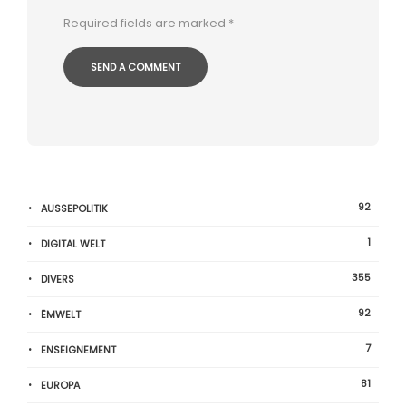
Required fields are marked
*
92
AUSSEPOLITIK
1
DIGITAL WELT
355
DIVERS
92
ËMWELT
7
ENSEIGNEMENT
81
EUROPA