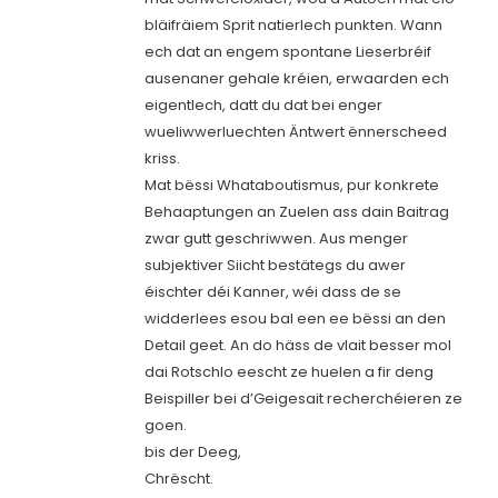
bläifräiem Sprit natierlech punkten. Wann
ech dat an engem spontane Lieserbréif
ausenaner gehale kréien, erwaarden ech
eigentlech, datt du dat bei enger
wueliwwerluechten Äntwert ënnerscheed
kriss.
Mat bëssi Whataboutismus, pur konkrete
Behaaptungen an Zuelen ass dain Baitrag
zwar gutt geschriwwen. Aus menger
subjektiver Siicht bestätegs du awer
éischter déi Kanner, wéi dass de se
widderlees esou bal een ee bëssi an den
Detail geet. An do häss de vlait besser mol
dai Rotschlo eescht ze huelen a fir deng
Beispiller bei d’Geigesait recherchéieren ze
goen.
bis der Deeg,
Chrëscht.