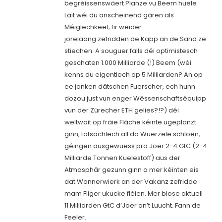
begréissenswäert Planze vu Beem huele
Läit wéi du anscheinend gären als
Méiglechkeet, fir weider
jorelaang zefridden de Kapp an de Sand ze
stiechen. A souguer falls déi optimistesch
geschaten 1.000 Milliarde (!) Beem (wéi
kenns du eigentlech op 5 Milliarden? An op
ee jonken dätschen Fuerscher, ech hunn
dozou just vun enger Wëssenschaftséquipp
vun der Zürecher ETH gelies?!?) déi
weltwäit op fräie Fläche kéinte ugeplanzt
ginn, tatsächlech all do Wuerzele schloen,
géingen ausgewuess pro Joër 2-4 GtC (2-4
Milliarde Tonnen Kuelestoff) aus der
Atmosphär gezunn ginn a mer kéinten eis
dat Wonnerwierk an der Vakanz zefridde
mam Fliger ukucke fléien. Mer blose aktuell
11 Milliarden GtC d’Joer an’t Luucht. Fann de
Feeler.