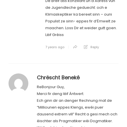
De Bréif ass konziliant un d’Adress vun
de Jugendleche geduecht: och e
Klimaskeptiker ka bereet sinn – ouni
Populist ze sinn- eppes fir d’Ëmwelt ze
maachen. Loss Dir et weider gutt goen.
Léif Gréiss
7 years ago
Reply
Chrëscht Beneké
ReBonjour Guy,
Merci fir deng léif Äntwert.
Ech ginn dir an denger Rechnung mat de
“Milliounen eppes Klengs, ewéi puer
dausend extrem vill” Recht a gesi mech och
éischter als Pragmatiker wéi Dogmatiker.