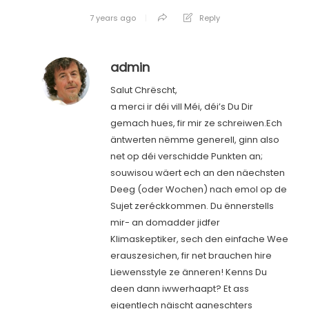
7 years ago
Reply
admin
Salut Chrëscht,
a merci ir déi vill Méi, déi’s Du Dir
gemach hues, fir mir ze schreiwen.Ech
äntwerten nëmme generell, ginn also
net op déi verschidde Punkten an;
souwisou wäert ech an den näechsten
Deeg (oder Wochen) nach emol op de
Sujet zeréckkommen. Du ënnerstells
mir- an domadder jidfer
Klimaskeptiker, sech den einfache Wee
erauszesichen, fir net brauchen hire
Liewensstyle ze änneren! Kenns Du
deen dann iwwerhaapt? Et ass
eigentlech näischt aaneschters