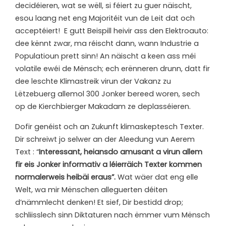
decidéieren, wat se wëll, si féiert zu guer näischt,
esou laang net eng Majoritéit vun de Leit dat och
acceptéiert! E gutt Beispill heivir ass den Elektroauto:
dee kënnt zwar, ma réischt dann, wann Industrie a
Populatioun prett sinn! An näischt a keen ass méi
volatile ewéi de Mënsch; ech erënneren drunn, datt fir
dee leschte Klimastreik virun der Vakanz zu
Lëtzebuerg allemol 300 Jonker bereed woren, sech
op de Kierchbierger Makadam ze deplasséieren.
Dofir genéist och an Zukunft klimaskeptesch Texter.
Dir schreiwt jo selwer an der Aleedung vun Aerem
Text : “
Interessant, heiansdo amusant a virun allem
fir eis Jonker informativ a léierräich Texter kommen
normalerweis heibäi eraus”.
Wat wäer dat eng elle
Welt, wa mir Mënschen alleguerten déiten
d’nämmlecht denken! Et sief, Dir bestidd drop;
schliisslech sinn Diktaturen nach ëmmer vum Mënsch