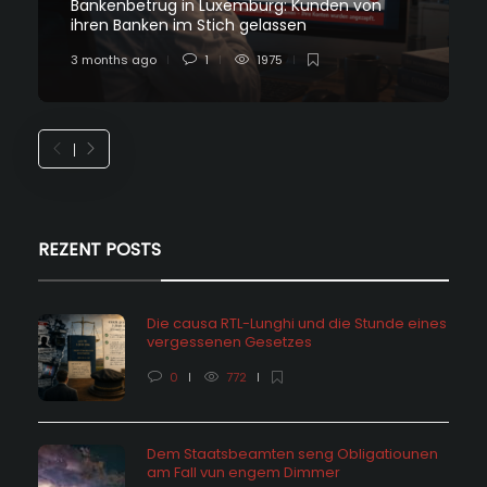
Bankenbetrug in Luxemburg: Kunden von
ihren Banken im Stich gelassen
3 months ago
1
1975
REZENT POSTS
Die causa RTL-Lunghi und die Stunde eines
vergessenen Gesetzes
0
772
Dem Staatsbeamten seng Obligatiounen
am Fall vun engem Dimmer