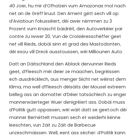
40 Joer, hu mir d’Ofholzen vum Amazonas mol nach
net an de Grëff kruut. Den Ament gëtt sech vill op
d’Aviatioun fokusséiert, déi awer nëmmen zu 3
Prozent vum Knascht bäidréit, den Autoverkéier par
contre zu iwwer 20. Vun de Croisièresschëffer geet
net vill Rieds, dobäi sinn et grad des Mastodonten,
déi esou vill Dreck ausstoussen, wéi Milliounen Auto.
Datt an Däitschland den Ablack dervunner Rieds
geet, d’Fleesch méi deier ze maachen, begréissen
ech ausdrécklech, aus menger Siicht net wéinst dem
Klima, ma well d’Fleesch déisäits der Mousel extreem
bëlleg ass an domatter d’Déier tatsächlech zu enger
mannerwäerteger Wuer denigréiert ass. Dobäi muss
d’Politik gutt oppassen, wéi wäit datt se geet:och déi
manner Bemëttelt mussen sech et weiderhi kënne
leeschten, vun Zäit zu Zäit de Barbecue
unzeschmäissen. Well, eent ass sécher: d’Politik kann