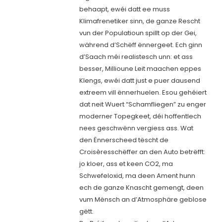
behaapt, ewéi datt ee muss
Klimafrenetiker sinn, de ganze Rescht
vun der Populatioun spillt op der Gei,
während d’Schëff ënnergeet. Ech ginn
d’Saach méi realistesch unn: et ass
besser, Millioune Leit maachen eppes
Klengs, ewéi datt just e puer dausend
extreem vill ënnerhuelen. Esou gehéiert
dat neit Wuert “Schamfliegen” zu enger
moderner Topegkeet, déi hoffentlech
nees geschwënn vergiess ass. Wat
den Ënnerscheed tëscht de
Croisèresschëffer an den Auto betrëfft:
jo kloer, ass et keen CO2, ma
Schwefeloxid, ma deen Ament hunn
ech de ganze Knascht gemengt, deen
vum Mënsch an d’Atmosphäre geblose
gëtt.