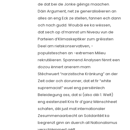
de dat bei de Jonke géings maachen.
Däin Argument, net ze generaliséieren an
alles an eng Eck ze stellen, fannen ech dann
och nach gudd. Woubäi ee ka wëssen,
dat sech op d’mannst um Niveau vun de
Parteien d’Klimaskeptiker zum gréissten
Deel am rietskonservativen, -
populisteschen an -extremen Milieu
rekrutéieren. Spannend Analysen fënnt een
dozou ënnert anerem mam
Stéchwuert “narzistische Kränkung” an der
Zeit oder och dorunner, dat et fir “white
supremacist” wuel eng perséinlech
Beleidegung ass, dat si (also déi 1. Welt)
eng existenziell Kris fir d’ganz Mënschheet
schafen, déi just mat internationaler
Zesummenaarbecht an Solidaritéit ka
begrenzt ginn an duerch all Nationalismus
verschlëmmert gëtt.