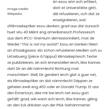
An esou sinn ech erféiert,
datt et Universitéite gëtt,
image credits:
déi refuséieren, och dat ze
Wikipedia
enseignéieren, wat
d’Klimaskeptiker esou denken; grad aus där Uursach
huet viru 40 Méint eng amerikanesch Professesch
aus dem IPCC-Gremium demissionnéiert, mat de
Wieder:”
This is not my world!”.
Esou en Denken féiert
an d’Saakgaass: elo schon refuséieren Medien och zu
Lëtzebuerg (pièce à l’appui) klimaskeptesch Texter
ze publizéieren, an ech ënnerstellen Ierch, léiw Kanner,
datt Dir an déi nämmlecht Richtung mat
marschéiert. Well, Dir genéiert Ierch glat a guer net,
eis Klimaskeptiker an dat nämmlecht Dëppen ze
geheien ewéi eng AFD oder en Donald Trump. Et ass
den Ënnertoun, dee mir bei Ierch net esou gutt
gefällt: grad, wéi wann ech Ierch, léiw Kanner, géing
an den Eck drécken vun der PISA-behämmerter