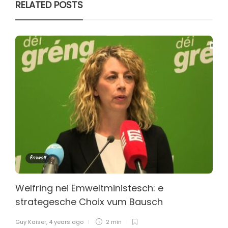
RELATED POSTS
Ëmwelt
Welfring nei Ëmweltministesch: e
strategesche Choix vum Bausch
Guy Kaiser
,
4 years ago
2 min