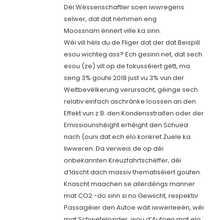
Déi Wëssenschaftler soen iwwregens
selwer, dat dat nëmmen eng
Moossnam ënnert ville ka sinn.
Wéi vill hëls du de Fliger dat der dat Beispill
esou wichteg ass? Ech gesinn net, dat sech
esou (ze) vill op de fokusséiert gëtt, ma
seng 3% goufe 2018 just vu 3% vun der
Weltbevëlkerung verursacht, géinge sech
relativ einfach aschränke loossen an den
Effekt vun z.B. den Kondensstraifen oder der
Emissiounshéight erhéight den Schued
nach (ouni dat ech elo konkret Zuele ka
liwweren. Da verweis de op déi
onbekannten Kreuzfahrtschëffer, déi
d’läscht dach massiv thematiséiert goufen.
Knascht maachen se allerdéngs manner
mat CO2 -do sinn si no Gewiicht, respektiv
Passagéier den Autoe wäit iwwerleeën, wéi
mat Schwefeloxider, wou d’Autoen mat elo