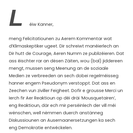
L
éiw Kanner,
meng Felicitatiounen zu Aerem Kommentar wat
d’Klimaskeptiker ugeet. Dir schreiwt manéierlech an
Dir hutt de Courage, Aeren Numm ze publizéieren. Dat
ass éischter rar an dësen Zäiten, wou (bal) jiddereen
mengt, mussen seng Meenung an de soziaale
Medien ze verbreeden an sech dobei regelméisseg
hanner engem Pseudonym verstoppt. Dat ass en
Zeechen vun ziviller Feigheet. Dofir e grousse Merci un
Ierch fir Aer Reaktioun op déi dräi ‘Mousquetairen’,
eng Reaktioun, där ech mir perséinlech der vill méi
wënschen, well nëmmen duerch anstänneg
Diskussiounen an Ausernaanersetzungen ka sech
eng Demokratie entwéckelen.