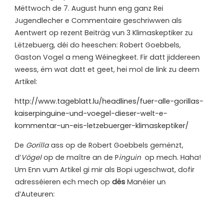
M
ëttwoch de 7. August hunn eng ganz Rei
Jugendlecher e Commentaire geschriwwen als
Aentwert op rezent Beiträg vun 3 Klimaskeptiker zu
Lëtzebuerg, déi do heeschen: Robert Goebbels,
Gaston Vogel a meng Wéinegkeet. Fir datt jiddereen
weess, ëm wat datt et geet, hei mol de link zu deem
Artikel:
http://www.tageblatt.lu/headlines/fuer-alle-gorillas-
kaiserpinguine-und-voegel-dieser-welt-e-
kommentar-un-eis-letzebuerger-klimaskeptiker/
De
Gorilla
ass op de Robert Goebbels gemënzt,
d’
Vögel
op de maître an de P
inguin
op mech. Haha!
Um Enn vum Artikel gi mir als Bopi ugeschwat, dofir
adresséieren ech mech op
dës
Manéier un
d’Auteuren: