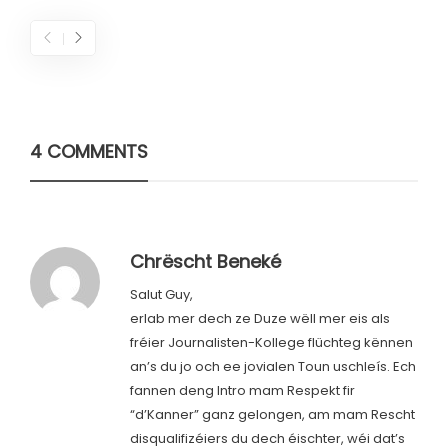
4 COMMENTS
Chrëscht Beneké
Salut Guy,
erlab mer dech ze Duze wëll mer eis als
fréier Journalisten-Kollege flüchteg kënnen
an’s du jo och ee jovialen Toun uschleís. Ech
fannen deng Intro mam Respekt fir
“d’Kanner” ganz gelongen, am mam Rescht
disqualifizéiers du dech éischter, wéi dat’s