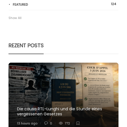
124
FEATURED
Show All
REZENT POSTS
Die causa RTL-Lunghi und die Stunde eines
vergessenen Gesetzes
13 hours ago
0
772