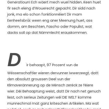
Generatioun! Ech wäert mech wuel hidden. Keen huet
fir sech eleng d’Wouerecht gepacht. Dir sidd nach
jonk, ma elo schon fonktionnéiert Dir mam
Eenheetsbräi: ween eng aner Meenung huet, ass
domm, am Beschten, Fascho oder Populist, wat
dacks soll op dat Nämmlecht erauskommen.
D
ir behaapt, 97 Prozent vun de
Wëssenschaftler wieren dervunner iwwerzeegt, datt
den absolutt groussen Deel vun der
Klimaverännerung op de Mënsch zeréck ze féiere
wier. Déi Behaaptung weist, datt Dir nach net genuch
liest, och serieux Zeitungen wéi DIE WELT komme
munnechmol mat ganz kriteschen Artikelen. Ma wat