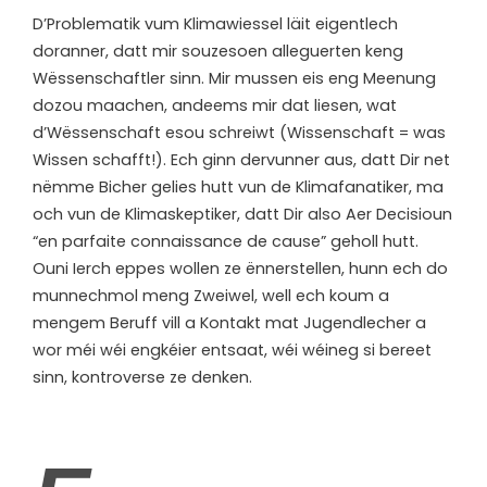
D’Problematik vum Klimawiessel läit eigentlech
doranner, datt mir souzesoen alleguerten keng
Wëssenschaftler sinn. Mir mussen eis eng Meenung
dozou maachen, andeems mir dat liesen, wat
d’Wëssenschaft esou schreiwt (Wissenschaft = was
Wissen schafft!). Ech ginn dervunner aus, datt Dir net
nëmme Bicher gelies hutt vun de Klimafanatiker, ma
och vun de Klimaskeptiker, datt Dir also Aer Decisioun
“en parfaite connaissance de cause” geholl hutt.
Ouni Ierch eppes wollen ze ënnerstellen, hunn ech do
munnechmol meng Zweiwel, well ech koum a
mengem Beruff vill a Kontakt mat Jugendlecher a
wor méi wéi engkéier entsaat, wéi wéineg si bereet
sinn, kontroverse ze denken.