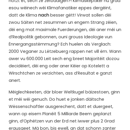
notzt et, sech ze zerbaalgen?! Klimaskeptiker hu grad
esou wéinech wéi Klimafanatiker eppes dergéint,
datt de Klima
nach
besser gëtt! Virwat sollen déi
zwou Säiten net zesummen un engem Strang zéien,
déi eng mat maximale Fuerderungen, déi aner méi un
d’Realpolitik gebonnen, ouni grouss Ideologie vun
Ënnergangsstëmmung? Ech huelen als Verglach:
2000 Veganer zu Lëtzebuerg rappen net vill ëm. Wann
awer vu 600.000 Leit sech eng breet Majoritéit dozou
decidéiert, déi eng oder aner Kéier op Kotelett a
Wirschtchen ze verzichten, ass d’Resultat e ganzt
anert.
Méiglechkeeten, där bloer Weltkugel bäizestoen, ginn
et méi wéi genuch. Do huet e jonken däitsche
Wëssenschaftler ausgerechent, datt et duergeet,
wann op eisem Planéit 5 Milliarde Beem geplanzt
ginn, d’Ophëtzen vun der Erd net iwwer plus 2 Grad
erausgeet. Mä bon, bis ewell, an dat schonn zanter