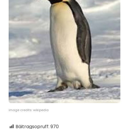
image credits: wikipedia
Bäitragsopruff:
970