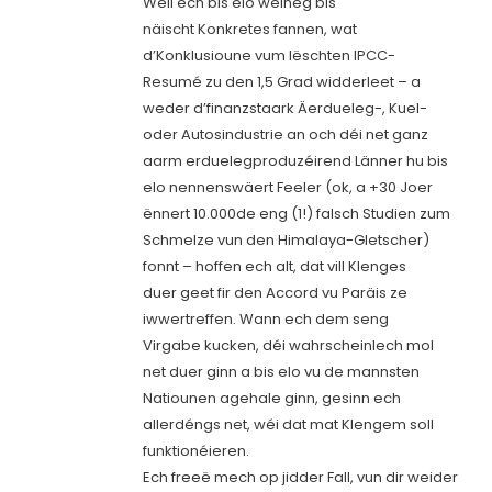
Wëll ech bis elo wéineg bis
näischt Konkretes fannen, wat
d’Konklusioune vum lëschten IPCC-
Resumé zu den 1,5 Grad widderleet – a
weder d’finanzstaark Äerdueleg-, Kuel-
oder Autosindustrie an och déi net ganz
aarm erduelegproduzéirend Länner hu bis
elo nennenswäert Feeler (ok, a +30 Joer
ënnert 10.000de eng (1!) falsch Studien zum
Schmelze vun den Himalaya-Gletscher)
fonnt – hoffen ech alt, dat vill Klenges
duer geet fir den Accord vu Paräis ze
iwwertreffen. Wann ech dem seng
Virgabe kucken, déi wahrscheinlech mol
net duer ginn a bis elo vu de mannsten
Natiounen agehale ginn, gesinn ech
allerdéngs net, wéi dat mat Klengem soll
funktionéieren.
Ech freeë mech op jidder Fall, vun dir weider