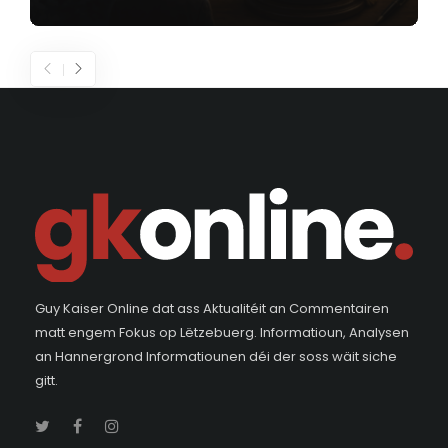
Guy Kaiser Online dat ass Aktualitéit an Commentairen
matt engem Fokus op Lëtzebuerg. Informatioun, Analysen
an Hannergrond Informatiounen déi der soss wäit siche
gitt.