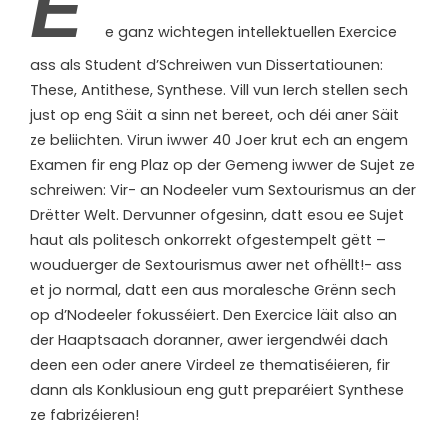
E
e ganz wichtegen intellektuellen Exercice
ass als Student d’Schreiwen vun Dissertatiounen:
These, Antithese, Synthese. Vill vun Ierch stellen sech
just op eng Säit a sinn net bereet, och déi aner Säit
ze beliichten. Virun iwwer 40 Joer krut ech an engem
Examen fir eng Plaz op der Gemeng iwwer de Sujet ze
schreiwen: Vir- an Nodeeler vum Sextourismus an der
Drëtter Welt. Dervunner ofgesinn, datt esou ee Sujet
haut als politesch onkorrekt ofgestempelt gëtt –
wouduerger de Sextourismus awer net ofhëllt!- ass
et jo normal, datt een aus moralesche Grënn sech
op d’Nodeeler fokusséiert. Den Exercice läit also an
der Haaptsaach doranner, awer iergendwéi dach
deen een oder anere Virdeel ze thematiséieren, fir
dann als Konklusioun eng gutt preparéiert Synthese
ze fabrizéieren!