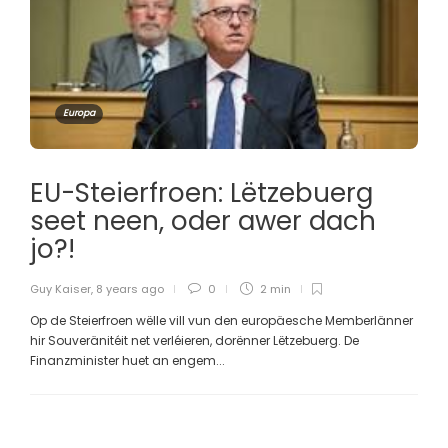
Europa
EU-Steierfroen: Lëtzebuerg
seet neen, oder awer dach
jo?!
Guy Kaiser
,
8 years ago
0
2 min
Op de Steierfroen wëlle vill vun den europäesche Memberlänner
hir Souveränitéit net verléieren, dorënner Lëtzebuerg. De
Finanzminister huet an engem...