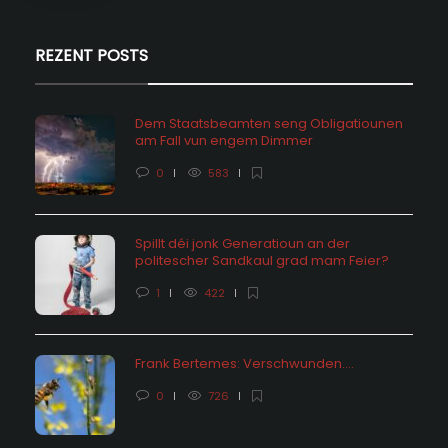
REZENT POSTS
Dem Staatsbeamten seng Obligatiounen
am Fall vun engem Dimmer
0
583
Spillt déi jonk Generatioun an der
politescher Sandkaul grad mam Feier?
1
422
Frank Bertemes: Verschwunden….
0
726