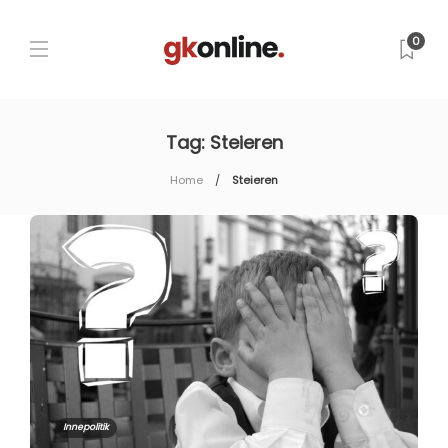
0
Tag:
Steieren
Home
Steieren
Innepolitik