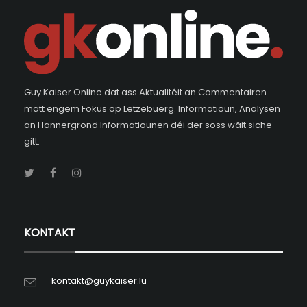
Guy Kaiser Online dat ass Aktualitéit an Commentairen
matt engem Fokus op Lëtzebuerg. Informatioun, Analysen
an Hannergrond Informatiounen déi der soss wäit siche
gitt.
KONTAKT
kontakt@guykaiser.lu