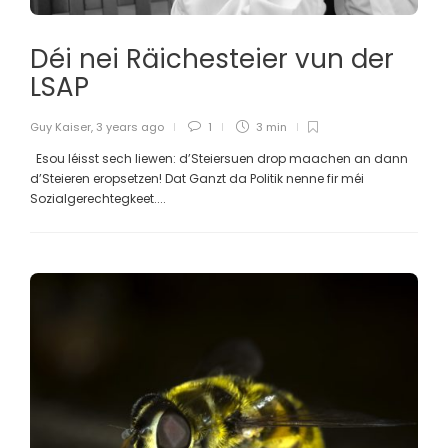
Déi nei Räichesteier vun der
LSAP
Guy Kaiser
,
3 years ago
1
3 min
Esou léisst sech liewen: d’Steiersuen drop maachen an dann
d’Steieren eropsetzen! Dat Ganzt da Politik nenne fir méi
Sozialgerechtegkeet....