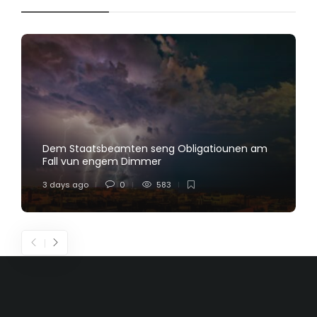
Dem Staatsbeamten seng Obligatiounen am
Fall vun engem Dimmer
3 days ago
0
583