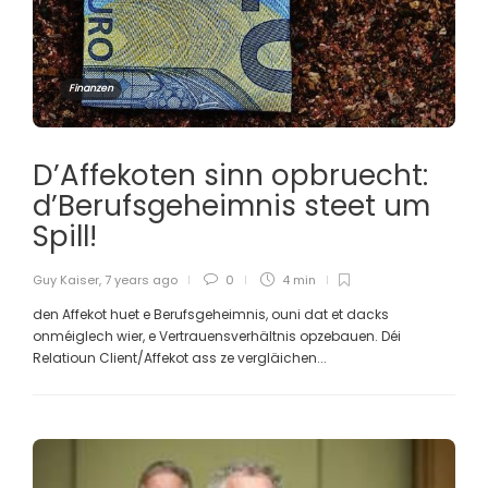
Finanzen
D’Affekoten sinn opbruecht:
d’Berufsgeheimnis steet um
Spill!
Guy Kaiser
,
7 years ago
0
4 min
den Affekot huet e Berufsgeheimnis, ouni dat et dacks
onméiglech wier, e Vertrauensverhältnis opzebauen. Déi
Relatioun Client/Affekot ass ze vergläichen...