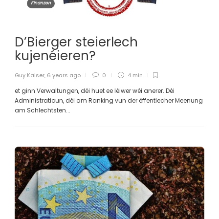
Finanzen
D’Bierger steierlech
kujenéieren?
Guy Kaiser
,
6 years ago
0
4 min
et ginn Verwaltungen, déi huet ee léiwer wéi anerer. Déi
Administratioun, déi am Ranking vun der ëffentlecher Meenung
am Schlechtsten...