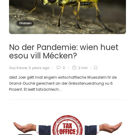
Finanzen
No der Pandemie: wien huet
esou vill Mécken?
Guy Kaiser
,
5 years ago
0
2 min
dëst Joer gëtt mat engem wirtschaftleche Wuesstem fir de
Grand-Duché gerechent an der Gréisstenuerdnung vu 6
Prozent. Et leeft tatsächlech...