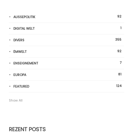
92
AUSSEPOLITIK
1
DIGITAL WELT
355
DIVERS
92
ËMWELT
7
ENSEIGNEMENT
81
EUROPA
124
FEATURED
Show All
REZENT POSTS