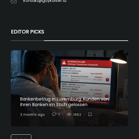
kontakt@guykaiser.lu
EDITOR PICKS
Bankenbetrug in Luxemburg: Kunden von
ihren Banken im Stich gelassen
3 months ago
1
1962