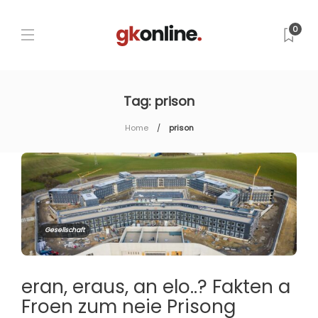
0
Tag:
prison
Home
prison
Gesellschaft
eran, eraus, an elo..? Fakten a
Froen zum neie Prisong