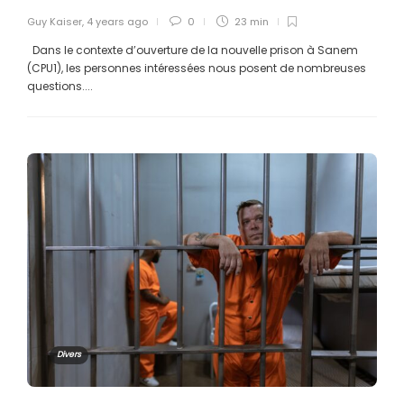
Guy Kaiser
,
4 years ago
0
23 min
Dans le contexte d’ouverture de la nouvelle prison à Sanem
(CPU1), les personnes intéressées nous posent de nombreuses
questions....
Divers