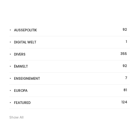
92
AUSSEPOLITIK
1
DIGITAL WELT
355
DIVERS
92
ËMWELT
7
ENSEIGNEMENT
81
EUROPA
124
FEATURED
Show All