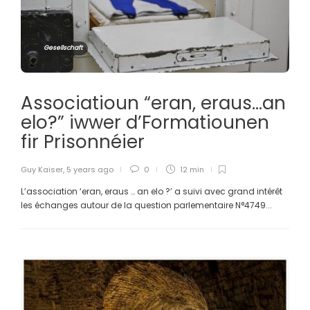
Gesellschaft
Associatioun “eran, eraus…an
elo?” iwwer d’Formatiounen
fir Prisonnéier
Guy Kaiser
,
5 years ago
0
12 min
L’association ‘eran, eraus … an elo ?’ a suivi avec grand intérêt
les échanges autour de la question parlementaire N°4749...