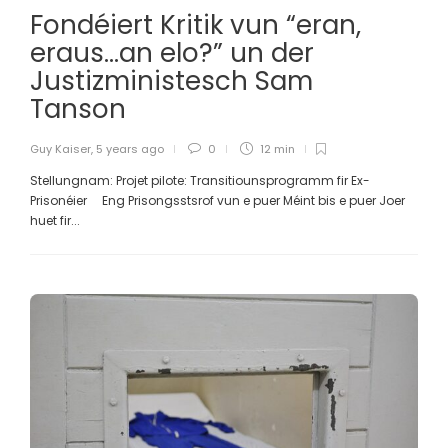
Fondéiert Kritik vun “eran,
eraus…an elo?” un der
Justizministesch Sam
Tanson
Guy Kaiser
,
5 years ago
0
12 min
Stellungnam: Projet pilote: Transitiounsprogramm fir Ex-
Prisonéier Eng Prisongsstsrof vun e puer Méint bis e puer Joer
huet fir...