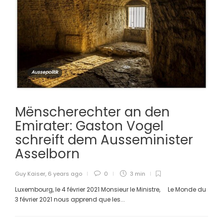
Aussepolitik
Mënscherechter an den
Emirater: Gaston Vogel
schreift dem Ausseminister
Asselborn
Guy Kaiser
,
6 years ago
0
3 min
Luxembourg, le 4 février 2021 Monsieur le Ministre, Le Monde du
3 février 2021 nous apprend que les...