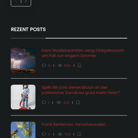
REZENT POSTS
Dem Staatsbeamten seng Obligatiounen
am Fall vun engem Dimmer
0
590
Spillt déi jonk Generatioun an der
politescher Sandkaul grad mam Feier?
1
423
Frank Bertemes: Verschwunden….
0
726