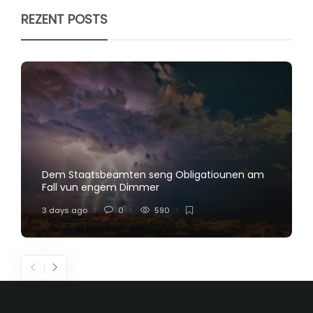
REZENT POSTS
Dem Staatsbeamten seng Obligatiounen am
Fall vun engem Dimmer
3 days ago
0
590