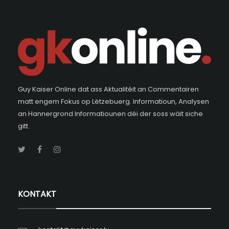
Guy Kaiser Online dat ass Aktualitéit an Commentairen
matt engem Fokus op Lëtzebuerg. Informatioun, Analysen
an Hannergrond Informatiounen déi der soss wäit siche
gitt.
KONTAKT