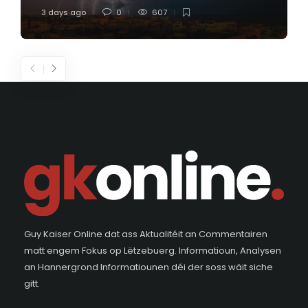
3 days ago
0
607
Guy Kaiser Online dat ass Aktualitéit an Commentairen
matt engem Fokus op Lëtzebuerg. Informatioun, Analysen
an Hannergrond Informatiounen déi der soss wäit siche
gitt.