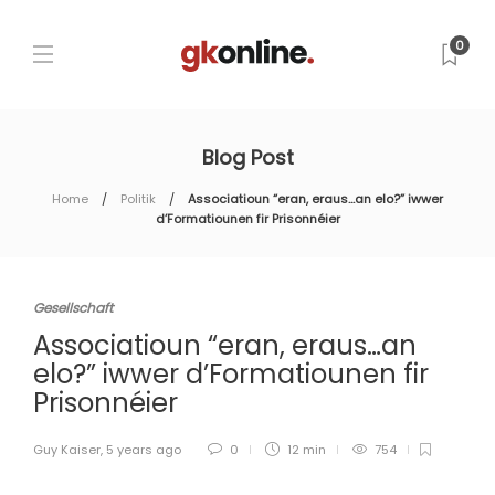
0
Blog Post
Home
Politik
Associatioun “eran, eraus…an elo?” iwwer
d’Formatiounen fir Prisonnéier
Gesellschaft
Associatioun “eran, eraus…an
elo?” iwwer d’Formatiounen fir
Prisonnéier
Guy Kaiser
,
5 years ago
0
12 min
754