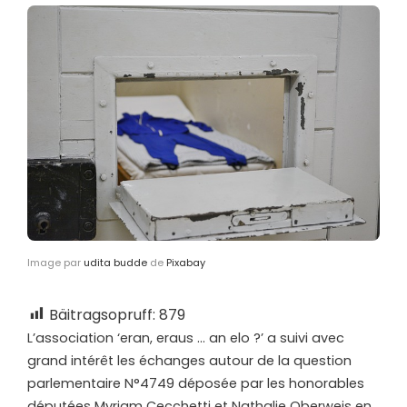
Image par
udita budde
de
Pixabay
Bäitragsopruff:
879
L’
association ‘eran, eraus … an elo ?’ a suivi avec
grand intérêt les échanges autour de la question
parlementaire N°4749 déposée par les honorables
députées Myriam Cecchetti et Nathalie Oberweis en