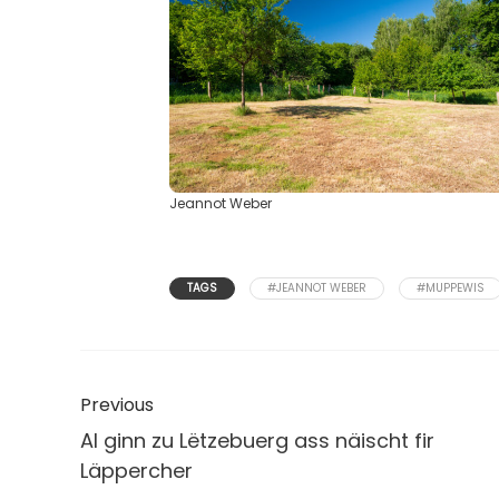
Jeannot Weber
TAGS
#JEANNOT WEBER
#MUPPEWIS
Previous
Al ginn zu Lëtzebuerg ass näischt fir
Läppercher