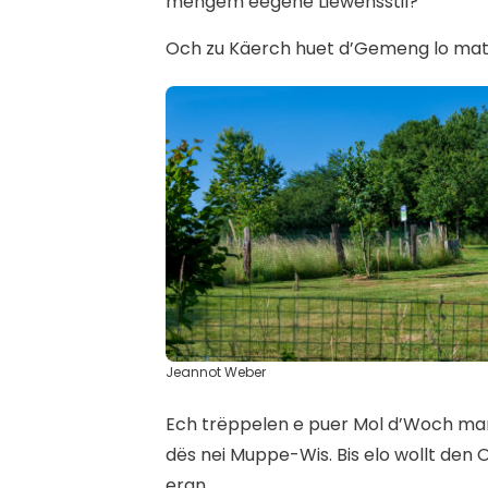
mengem eegene Liewensstil?
Och zu Käerch huet d’Gemeng lo matt
Jeannot Weber
Ech trëppelen e puer Mol d’Woch mam
dës nei Muppe-Wis. Bis elo wollt de
eran.