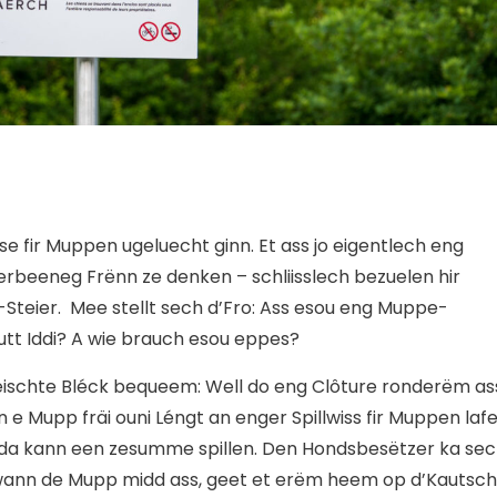
se fir Muppen ugeluecht ginn. Et ass jo eigentlech eng
éierbeeneg Frënn ze denken – schliisslech bezuelen hir
Steier. Mee stellt sech d’Fro: Ass esou eng Muppe-
gutt Iddi? A wie brauch esou eppes?
éischte Bléck bequeem: Well do eng Clôture ronderëm as
 e Mupp fräi ouni Léngt an enger Spillwiss fir Muppen lafe
 da kann een zesumme spillen. Den Hondsbesëtzer ka se
ann de Mupp midd ass, geet et erëm heem op d’Kautsch