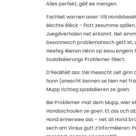
Alles perfekt, géif ee mengen.
Fachleit warnen awer: Vill Hondsbesët
éischte Bléck – flott zesumme spillen.
Juegdverhalen net erkannt. Net ëmmer 
besonnesch problematesch gëtt et, 
Heefeg léieren Hënn op esou engem Te
Sozialiséierungs Problemer féiert.
D’Realitéit ass: Déi meescht Leit ginn
hunn (anescht kennen se hien net frä
Mupp richteg spadséieren ze goen.
Bei Problemer mat dem Mupp, wier et v
Hondsschoulen ze goen. Et ass och a
Hond ënnerwee ass – net all Hond bra
sech am Viraus gutt z’informéieren: