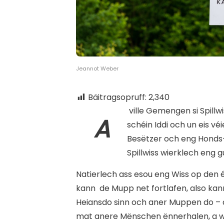
Jeannot Weber
Bäitragsopruff:
2,340
ville Gemengen si Spillwi
A
schéin Iddi och un eis v
Besëtzer och eng Honds-
Spillwiss wierklech eng 
Natierlech ass esou eng Wiss op den 
kann
de Mupp net fortlafen, also kann
Heiansdo sinn och aner Muppen do –
mat anere Mënschen ënnerhalen, a w