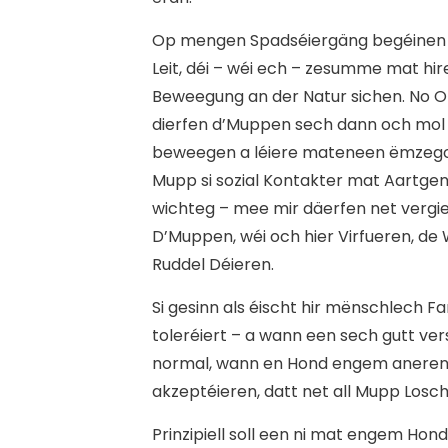
Op mengen Spadséiergäng begéine
Leit, déi – wéi ech – zesumme mat h
Beweegung an der Natur sichen. No 
dierfen d’Muppen sech dann och mol 
beweegen a léiere mateneen ëmzegoe
Mupp si sozial Kontakter mat Aartge
wichteg – mee mir däerfen net vergie
D’Muppen, wéi och hier Virfueren, de W
Ruddel Déieren.
Si gesinn als éischt hir mënschlech F
toleréiert – a wann een sech gutt ve
normal, wann en Hond engem aneren n
akzeptéieren, datt net all Mupp Losch
Prinzipiell soll een ni mat engem Ho