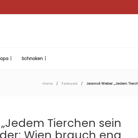
ropa
Schnoken
Home
Featured
Jeannot Weber: „Jedem Tierche
„Jedem Tierchen sein
oder: Wien brauch eng