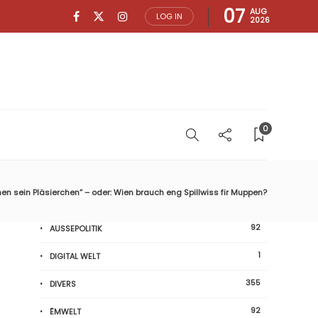
07
AUG
LOG IN
2026
0
n sein Pläsierchen“ – oder: Wien brauch eng Spillwiss fir Muppen?
92
AUSSEPOLITIK
1
DIGITAL WELT
355
DIVERS
92
ËMWELT