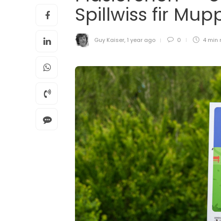
Spillwiss fir Mu
Guy Kaiser
,
1 year ago
0
4 min