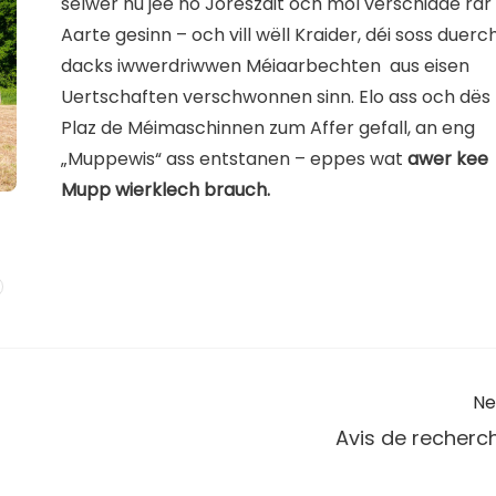
selwer hu jee no Joreszäit och mol verschidde rar
Aarte gesinn – och vill wëll Kraider, déi soss duerc
dacks iwwerdriwwen Méiaarbechten aus eisen
Uertschaften verschwonnen sinn. Elo ass och dës
Plaz de Méimaschinnen zum Affer gefall, an eng
„Muppewis“ ass entstanen – eppes wat
awer kee
Mupp wierklech brauch.
Ne
Avis de recherc