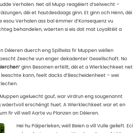
gudde Verhalen. Net all Mupp reagéiert d’selwecht –
räizungen, déi et hautdesdaags ginn. Et ginn och Hënn, déi
 esou Verhalen ass bal ëmmer d’Konsequenz vu
hteg behandelen, wäerten si eis dat mat Loyalitéit a
en Déieren duerch eng Spillwiss fir Muppen wëllen
ypescht Zeeche vun enger dekadenter Gesellschaft. No
sierchen
“ ginn Besoinen erfëllt, déi et a Wierklechkeet net
es leeschte kann, feelt dacks d’Bescheidenheet – wei
lechen.
ir Muppen ugeluecht gouf, war virdrun eng sougenannt
eg wäertvoll erschéngt huet. A Wierklechkeet war et en
 fir vill well Aarte vu Planzen an Déieren.
Hei hu Päiperleken, wëll Beien a vill Vulle gelieft. Ec