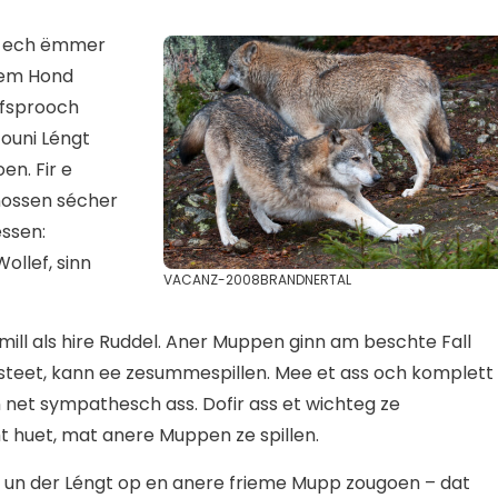
n ech ëmmer
irem Hond
Ofsprooch
ouni Léngt
n. Fir e
nossen sécher
ssen:
ollef, sinn
VACANZ-2008BRANDNERTAL
amill als hire Ruddel. Aner Muppen ginn am beschte Fall
rsteet, kann ee zesummespillen. Mee et ass och komplett
et sympathesch ass. Dofir ass et wichteg ze
t huet, mat anere Muppen ze spillen.
nd un der Léngt op en anere frieme Mupp zougoen – dat