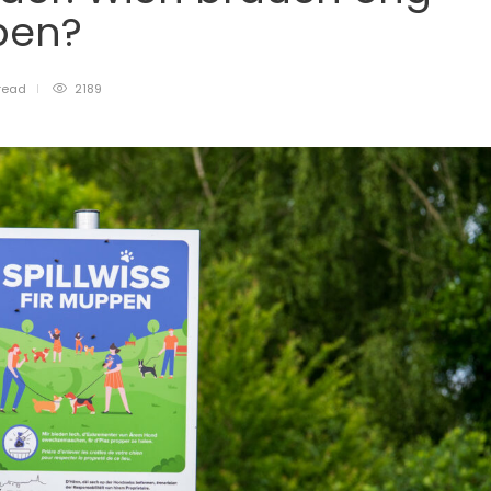
ppen?
read
2189