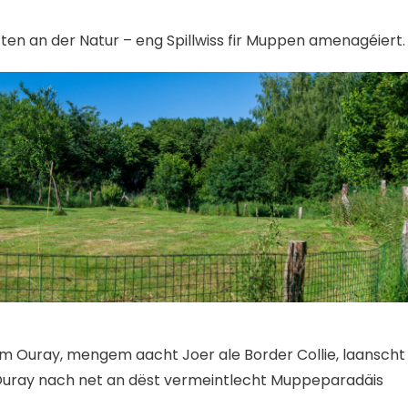
en an der Natur – eng Spillwiss fir Muppen amenagéiert.
 Ouray, mengem aacht Joer ale Border Collie, laanscht
n Ouray nach net an dëst vermeintlecht Muppeparadäis