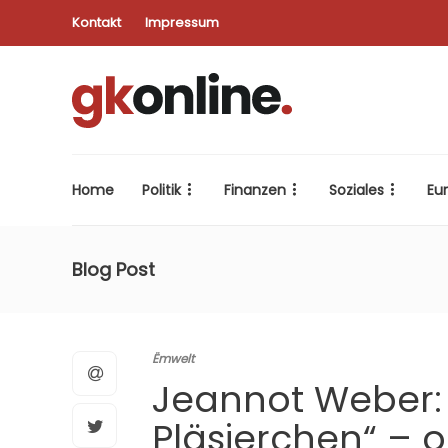
Kontakt
Impressum
Home
Politik
Finanzen
Soziales
Eu
Blog Post
Ëmwelt
Jeannot Weber: 
Pläsierchen“ – 