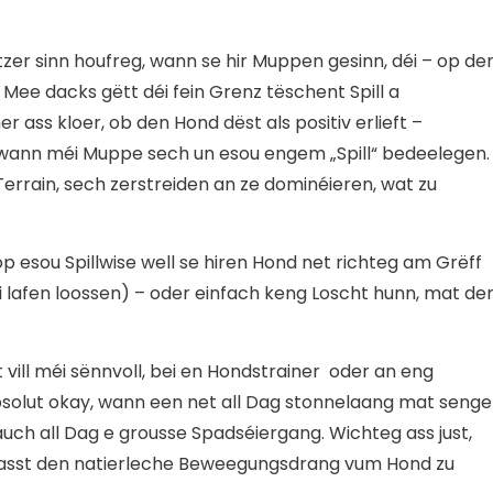
zer sinn houfreg, wann se hir Muppen gesinn, déi – op de
 Mee dacks gëtt déi fein Grenz tëschent Spill a
ass kloer, ob den Hond dëst als positiv erlieft –
wann méi Muppe sech un esou engem „Spill“ bedeelegen.
rrain, sech zerstreiden an ze dominéieren, wat zu
 op esou Spillwise well se hiren Hond net richteg am Grëff
i lafen loossen) – oder einfach keng Loscht hunn, mat d
ill méi sënnvoll, bei en Hondstrainer
oder an eng
bsolut okay, wann een net all Dag stonnelaang mat seng
uch all Dag e grousse Spadséiergang. Wichteg ass just,
 Passt den natierleche Beweegungsdrang vum Hond zu