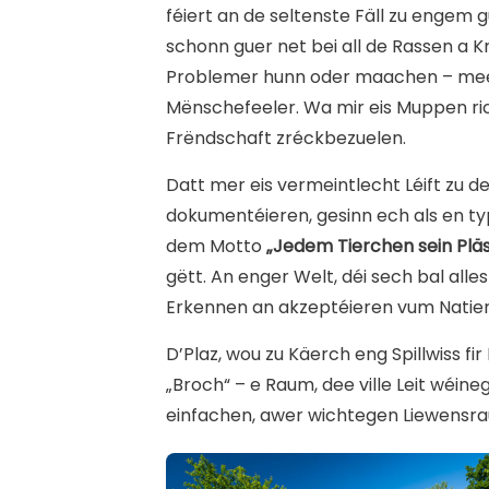
féiert an de seltenste Fäll zu engem 
schonn guer net bei all de Rassen a K
Problemer hunn oder maachen – mee
Mënschefeeler. Wa mir eis Muppen ric
Frëndschaft zréckbezuelen.
Datt mer eis vermeintlecht Léift zu d
dokumentéieren, gesinn ech als en t
dem Motto
„Jedem Tierchen sein Plä
gëtt. An enger Welt, déi sech bal all
Erkennen an akzeptéieren vum Natier
D’Plaz, wou zu Käerch eng Spillwiss f
„Broch“ – e Raum, dee ville Leit wéin
einfachen, awer wichtegen Liewensraum