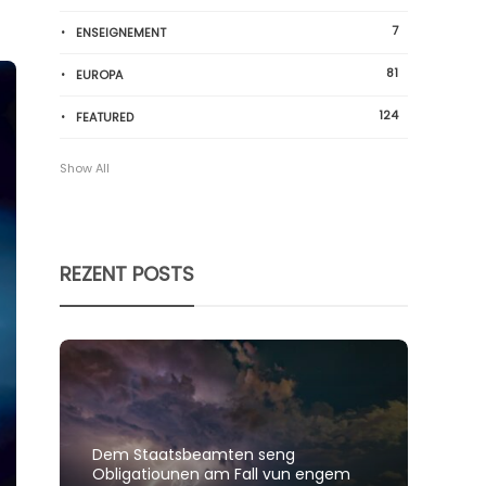
7
ENSEIGNEMENT
81
EUROPA
124
FEATURED
Show All
REZENT POSTS
Dem Staatsbeamten seng
Spillt
Obligatiounen am Fall vun engem
polit