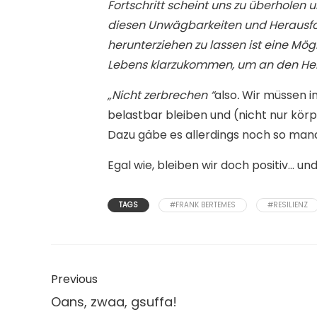
Fortschritt scheint uns zu überholen 
diesen Unwägbarkeiten und Herausfor
herunterziehen zu lassen ist eine Mög
Lebens klarzukommen, um an den Her
„Nicht zerbrechen “
also
.
Wir müssen im
belastbar bleiben
und (nicht nur kör
Dazu gäbe es allerdings noch so ma
Egal wie, bleiben wir doch positiv…
und
TAGS
#FRANK BERTEMES
#RESILIENZ
Previous
Oans, zwaa, gsuffa!