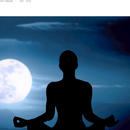
min
read
1113