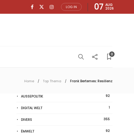
07
AUG
LOG IN
2026
0
Home
Top Thema
Frank Bertemes: Resilienz
92
AUSSEPOLITIK
1
DIGITAL WELT
355
DIVERS
92
ËMWELT