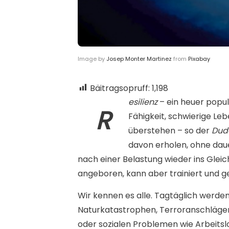
Image by
Josep Monter Martinez
from
Pixabay
Bäitragsopruff:
1,198
esilienz
– ein heuer popu
R
Fähigkeit, schwierige Le
überstehen – so der
Dud
davon erholen, ohne dau
nach einer Belastung wieder ins Gleic
angeboren, kann aber trainiert und g
Wir kennen es alle. Tagtäglich werde
Naturkatastrophen, Terroranschlägen
oder sozialen Problemen wie Arbeitsl