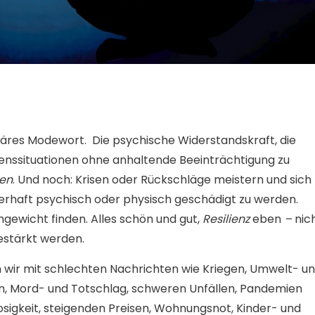
läres Modewort.
Die psychische Widerstandskraft, die
benssituationen ohne anhaltende Beeinträchtigung zu
en
. Und noch: Krisen oder Rückschläge meistern und sich
erhaft psychisch oder physisch geschädigt zu werden.
hgewicht finden. Alles schön und gut,
Resilienz
eben
–
nic
estärkt werden.
n wir mit schlechten Nachrichten wie Kriegen, Umwelt- u
, Mord- und Totschlag, schweren Unfällen, Pandemien
osigkeit, steigenden Preisen, Wohnungsnot, Kinder- und