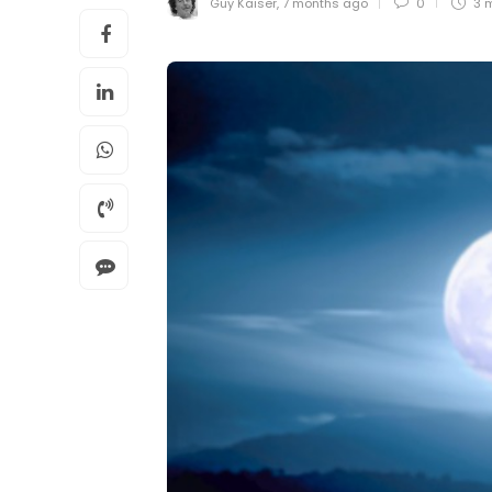
Guy Kaiser
,
7 months ago
0
3 