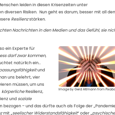
Menschen leiden in diesen Krisenzeiten unter
en diversen Risiken.
Nun geht es darum, besser mit all de
unsere
Resilienz
stärken.
chten Nachrichten in den Medien und das Gefühl, sie nic
so ein Experte für
ress darf zwar kommen,
euchtet natürlich ein…
passungsfähigkeit
und
an uns belehrt, vier
tivieren müssen, um uns
Image by
Gerd Altmann
from
Pixab
körperliche
Resilienz,
lienz und
soziale
en bezogen – und das dürfte auch als Folge der „Pandemie
nz
mit „
seelischer Widerstandsfähigkeit
“ oder „
psychische