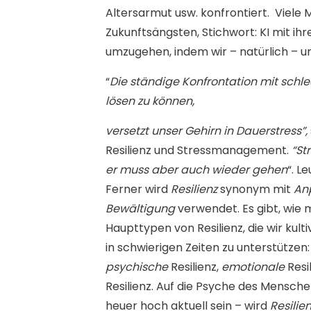
Altersarmut usw. konfrontiert.
Viele 
Zukunftsängsten, Stichwort: KI mit ihr
umzugehen, indem wir – natürlich – 
“
Die ständige Konfrontation mit schle
lösen zu können,
versetzt unser Gehirn in Dauerstress”,
Resilienz und Stressmanagement.
“St
er muss aber auch wieder gehen
“. L
Ferner wird
Resilienz
synonym mit
An
Bewältigung
verwendet. Es gibt, wie m
Haupttypen von Resilienz, die wir kul
in schwierigen Zeiten zu unterstützen:
psychische
Resilienz,
emotionale
Resi
Resilienz. Auf die Psyche des Mensch
heuer hoch aktuell sein – wird
Resilie