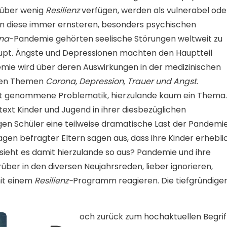
e über wenig
Resilienz
verfügen, werden als vulnerabel ode
 diese immer ernsteren, besonders psychischen
na
-Pandemie gehörten seelische Störungen weltweit zu
upt. Ängste und Depressionen machten den Hauptteil
emie wird über deren Auswirkungen in der medizinischen
u den Themen
Corona, Depression, Trauer und Angst.
nst genommene Problematik, hierzulande kaum ein Thema.
text Kinder und Jugend in ihrer diesbezüglichen
en Schüler eine teilweise dramatische Last der Pandemie
gen befragter Eltern sagen aus, dass ihre Kinder erhebli
e sieht es damit hierzulande so aus? Pandemie und ihre
ber in den diversen Neujahrsreden, lieber ignorieren,
mit einem
Resilienz-
Programm reagieren. Die tiefgründige
och zurück zum hochaktuellen Begrif