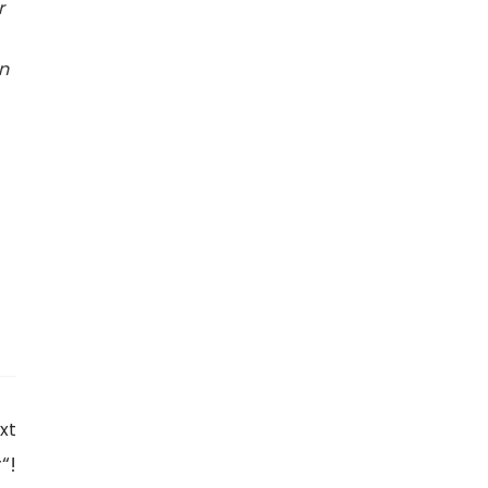
r
n
xt
“!