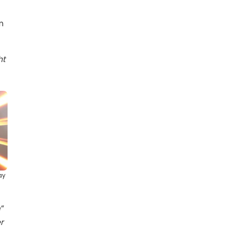
m
ht
ay
“
r