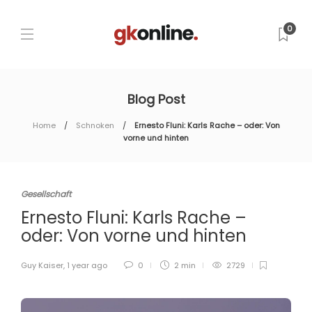
0
Blog Post
Home
Schnoken
Ernesto Fluni: Karls Rache – oder: Von
vorne und hinten
Gesellschaft
Ernesto Fluni: Karls Rache –
oder: Von vorne und hinten
Guy Kaiser
,
1 year ago
0
2 min
2729