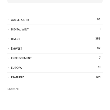
92
AUSSEPOLITIK
1
DIGITAL WELT
355
DIVERS
92
ËMWELT
7
ENSEIGNEMENT
81
EUROPA
124
FEATURED
Show All