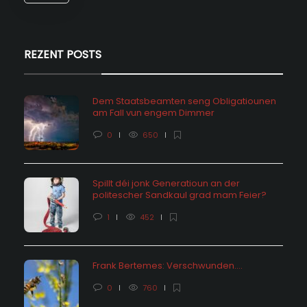
REZENT POSTS
Dem Staatsbeamten seng Obligatiounen
am Fall vun engem Dimmer
0
650
Spillt déi jonk Generatioun an der
politescher Sandkaul grad mam Feier?
1
452
Frank Bertemes: Verschwunden….
0
760