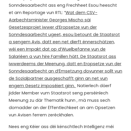
Sonndesaarbecht ass eng Frechheet Esou heescht
et am Reportage vun RTL: “
Wat dem CSV-
Aarbechtsminister Georges Mischo säi
Gesetzesprojet iwwer d’Eropsetze vun der
Sonndesaarbecht ugeet, esou betount de Staatsrot
a sengem Avis, datt een net dierft ënnerschätzen,
wéi een Impakt dat op d’Wuelbefanne vun de
Salariéen a vun hire Famillen hätt. De Staatsrot ass
iwwerdeems der Meenung, datt en Eropsetze vun der
Sonndesaarbecht an d’Ëmsetzung dovunner sollt vun
de Sozialpartner ausgeschafft ginn an net vun
engem Gesetz imposéiert ginn.
Natierlech däerf
jidder Member vum Staatsrot seng perséinlech
Meenung zu där Thematik hunn , mä muss sech
domadder an der Ëffentlechkeet an am Opsetzen
vun Avisen ferrem zeréckhalen.
Nees eng Kéier ass déi kënschtlech Intelligenz méi