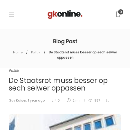
0
Blog Post
Home
Politik
De Staatsrot muss besser op sech selwer
oppassen
Politik
De Staatsrot muss besser op
sech selwer oppassen
Guy Kaiser
,
1 year ago
0
2 min
987