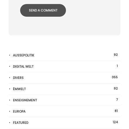
92
AUSSEPOLITIK
1
DIGITAL WELT
355
DIVERS
92
ËMWELT
7
ENSEIGNEMENT
81
EUROPA
124
FEATURED