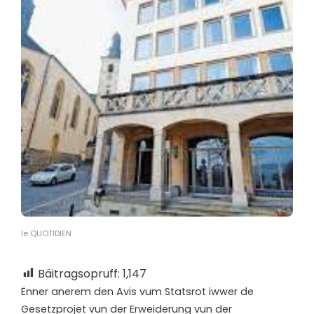
le QUOTIDIEN
Bäitragsopruff:
1,147
Ënner anerem den Avis vum Statsrot iwwer de
Gesetzprojet vun der Erweiderung vun der