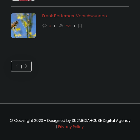
Frank Bertemes: Verschwunden….
0
752
© Copyright 2023 - Designed by 352MEDIAHOUSE Digital Agency
|
Privacy Policy