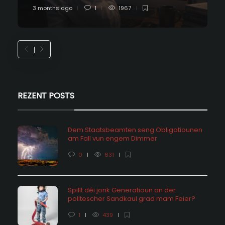
3 months ago
1
1967
REZENT POSTS
Dem Staatsbeamten seng Obligatiounen
am Fall vun engem Dimmer
0
631
Spillt déi jonk Generatioun an der
politescher Sandkaul grad mam Feier?
1
439