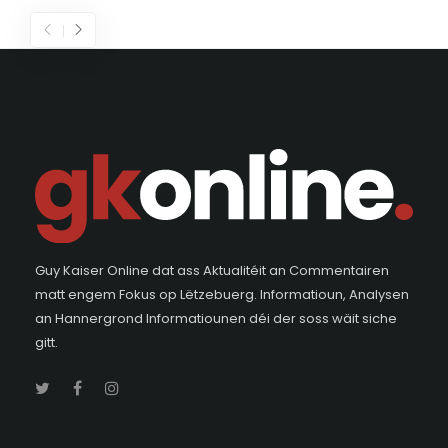
Guy Kaiser Online dat ass Aktualitéit an Commentairen
matt engem Fokus op Lëtzebuerg. Informatioun, Analysen
an Hannergrond Informatiounen déi der soss wäit siche
gitt.