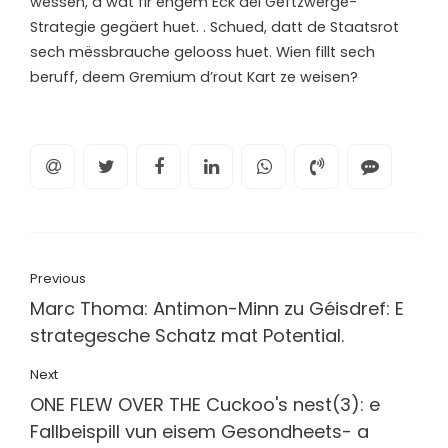
wëssen, a wat fir engem Eck déi Gëftzwerge-
Strategie gegäert huet. . Schued, datt de Staatsrot
sech mëssbrauche gelooss huet. Wien fillt sech
beruff, deem Gremium d’rout Kart ze weisen?
Previous
Marc Thoma: Antimon-Minn zu Géisdref: E
strategesche Schatz mat Potential.
Next
ONE FLEW OVER THE Cuckoo's nest(3): e
Fallbeispill vun eisem Gesondheets- a