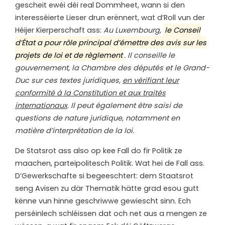
gescheit ewéi déi real Dommheet, wann si den
interesséierte Lieser drun erënnert, wat d’Roll vun der
Héijer Kierperschaft ass:
Au Luxembourg,
le Conseil
d’État a pour rôle principal d’émettre des avis sur les
projets de loi et de règlement
.
Il conseille le
gouvernement, la Chambre des députés et le Grand-
Duc sur ces textes juridiques,
en vérifiant leur
conformité à la Constitution et aux traités
internationaux
.
Il peut également être saisi de
questions de nature juridique, notamment en
matière d’interprétation de la loi.
De Statsrot ass also op kee Fall do fir Politik ze
maachen, parteipolitesch Politik. Wat hei de Fall ass.
D’Gewerkschafte si begeeschtert: dem Staatsrot
seng Avisen zu där Thematik hätte grad esou gutt
kënne vun hinne geschriwwe gewiescht sinn. Ech
perséinlech schléissen dat och net aus a mengen ze