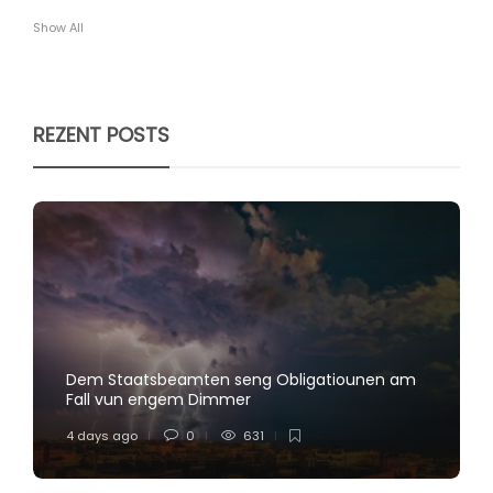
Show All
REZENT POSTS
Dem Staatsbeamten seng Obligatiounen am
Fall vun engem Dimmer
4 days ago
0
631