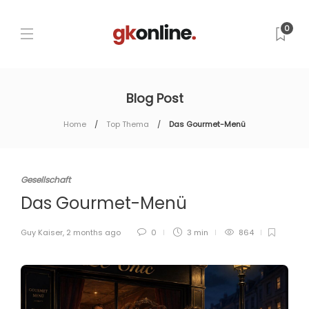
0
Blog Post
Home
Top Thema
Das Gourmet-Menü
Gesellschaft
Das Gourmet-Menü
Guy Kaiser
,
2 months ago
0
3 min
864