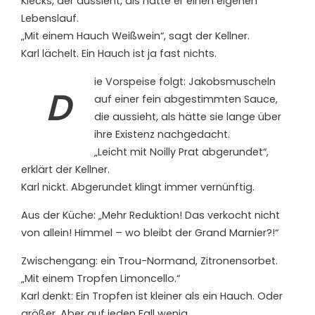
Klecks, der aussieht, als hätte er einen eigenen
Lebenslauf.
„Mit einem Hauch Weißwein“, sagt der Kellner.
Karl lächelt. Ein Hauch ist ja fast nichts.
ie Vorspeise folgt: Jakobsmuscheln
D
auf einer fein abgestimmten Sauce,
die aussieht, als hätte sie lange über
ihre Existenz nachgedacht.
„Leicht mit Noilly Prat abgerundet“,
erklärt der Kellner.
Karl nickt. Abgerundet klingt immer vernünftig.
Aus der Küche: „Mehr Reduktion! Das verkocht nicht
von allein! Himmel – wo bleibt der Grand Marnier?!“
Zwischengang: ein Trou-Normand, Zitronensorbet.
„Mit einem Tropfen Limoncello.“
Karl denkt: Ein Tropfen ist kleiner als ein Hauch. Oder
größer. Aber auf jeden Fall wenig.