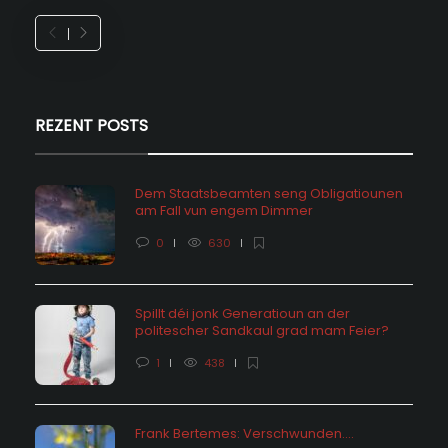
REZENT POSTS
Dem Staatsbeamten seng Obligatiounen
am Fall vun engem Dimmer
0
630
Spillt déi jonk Generatioun an der
politescher Sandkaul grad mam Feier?
1
438
Frank Bertemes: Verschwunden….