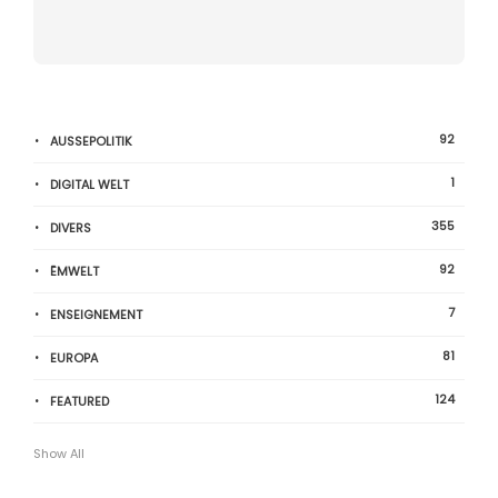
92
AUSSEPOLITIK
1
DIGITAL WELT
355
DIVERS
92
ËMWELT
7
ENSEIGNEMENT
81
EUROPA
124
FEATURED
Show All