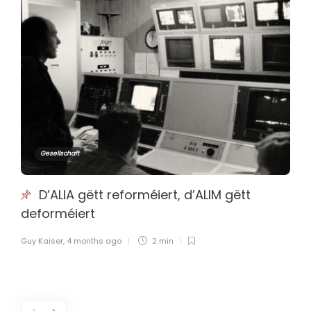
Gesellschaft
D’ALIA gëtt reforméiert, d’ALIM gëtt
deforméiert
Guy Kaiser
,
4 months ago
2 min