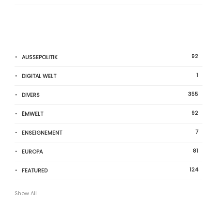
92
AUSSEPOLITIK
1
DIGITAL WELT
355
DIVERS
92
ËMWELT
7
ENSEIGNEMENT
81
EUROPA
124
FEATURED
Show All