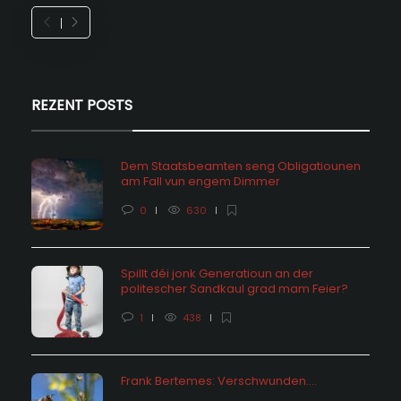
REZENT POSTS
Dem Staatsbeamten seng Obligatiounen
am Fall vun engem Dimmer
0
630
Spillt déi jonk Generatioun an der
politescher Sandkaul grad mam Feier?
1
438
Frank Bertemes: Verschwunden….