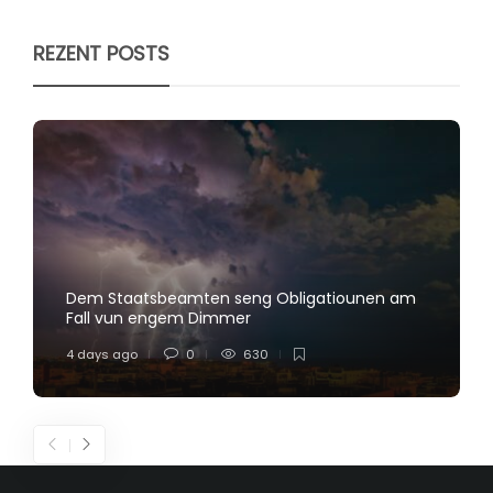
REZENT POSTS
Dem Staatsbeamten seng Obligatiounen am
Fall vun engem Dimmer
4 days ago
0
630