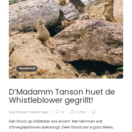
Gesellschaft
D’Madamm Tanson huet de
Whistleblower gegrillt!
Guy Kaiser
,
4 years ago
0
3 min
Den Drock op d’Betriber ass enorm. Net nëmmen wat
d’Energiepräisser ubelaangt. Deen Drock ass e ganz Neien,