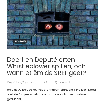
Innepolitik
Däerf en Deputéierten
Whistleblower spillen, och
wann et ëm de SREL geet?
Guy Kaiser
,
7 years ago
1
4 min
de Gast Gibéryen koum bekanntlech laanscht e Prozess. Dobäi
huet de Parquet wuel an der Haaptsaach u sech selwer
geduecht,...