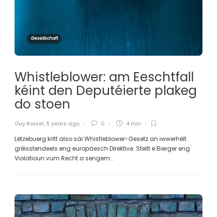
Gesellschaft
Whistleblower: am Eeschtfall
kéint den Deputéierte plakeg
do stoen
Guy Kaiser
,
5 years ago
0
4 min
Lëtzebuerg kritt also säi Whistleblower-Gesetz an iwwerhëlt
gréisstendeels eng europäesch Direktive. Stellt e Bierger eng
Violatioun vum Recht a sengem...