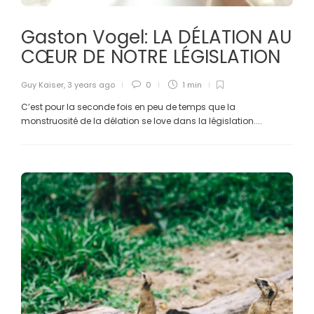
Gaston Vogel: LA DÉLATION AU
CŒUR DE NOTRE LÉGISLATION
Guy Kaiser
,
3 years ago
0
1 min
C’est pour la seconde fois en peu de temps que la
monstruosité de la délation se love dans la législation....