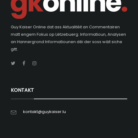
Guy Kaiser Online dat ass Aktualitéit an Commentairen
matt engem Fokus op Lëtzebuerg. Informatioun, Analysen
an Hannergrond Informatiounen déi der soss wäit siche
gitt.
KONTAKT
kontakt@guykaiser.lu