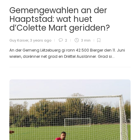
Gemengewahlen an der
Haaptstad: wat huet
d’Colette Mart geridden?
Guy Kaiser
,
3 years ago
2
3 min
An der Gemeng Lëtzebuerg gi ronn 42.500 Bierger den 11. Juni
wielen, dorënner net grad en Drëttel Auslänner. Grad si...