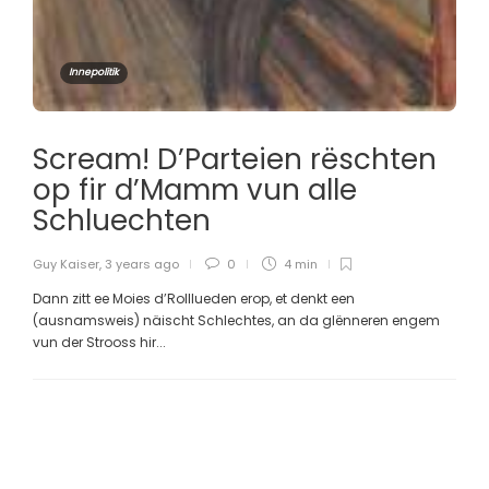
Innepolitik
Scream! D’Parteien rëschten
op fir d’Mamm vun alle
Schluechten
Guy Kaiser
,
3 years ago
0
4 min
Dann zitt ee Moies d’Rolllueden erop, et denkt een
(ausnamsweis) näischt Schlechtes, an da glënneren engem
vun der Strooss hir...