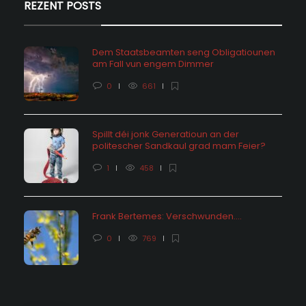
REZENT POSTS
Dem Staatsbeamten seng Obligatiounen
am Fall vun engem Dimmer
0
661
Spillt déi jonk Generatioun an der
politescher Sandkaul grad mam Feier?
1
458
Frank Bertemes: Verschwunden….
0
769