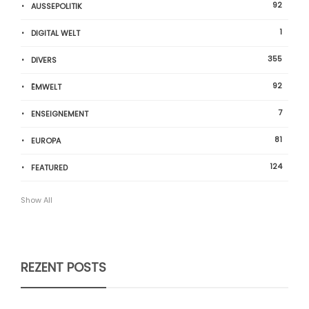
92
AUSSEPOLITIK
1
DIGITAL WELT
355
DIVERS
92
ËMWELT
7
ENSEIGNEMENT
81
EUROPA
124
FEATURED
Show All
REZENT POSTS