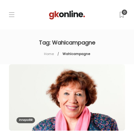
0
Tag:
Wahlcampagne
Home
Wahlcampagne
Innepolitik