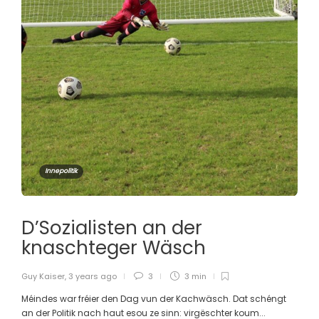
Innepolitik
D’Sozialisten an der
knaschteger Wäsch
Guy Kaiser
,
3 years ago
3
3 min
Méindes war fréier den Dag vun der Kachwäsch. Dat schéngt
an der Politik nach haut esou ze sinn: virgëschter koum...