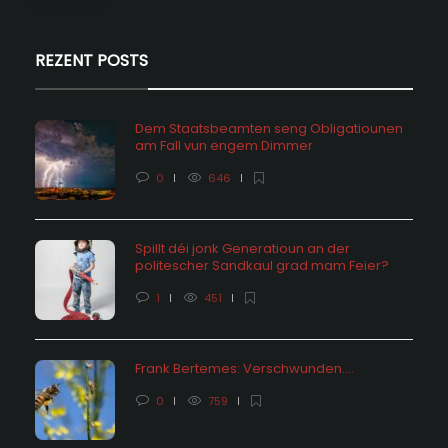
REZENT POSTS
Dem Staatsbeamten seng Obligatiounen
am Fall vun engem Dimmer
0
646
Spillt déi jonk Generatioun an der
politescher Sandkaul grad mam Feier?
1
451
Frank Bertemes: Verschwunden….
0
759