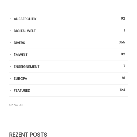
92
AUSSEPOLITIK
1
DIGITAL WELT
355
DIVERS
92
ËMWELT
7
ENSEIGNEMENT
81
EUROPA
124
FEATURED
Show All
REZENT POSTS