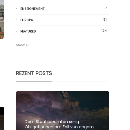
7
ENSEIGNEMENT
81
EUROPA
124
FEATURED
Show All
REZENT POSTS
Dem Staatsbeamten seng
Spillt
Obligatiounen am Fall vun engem
polit