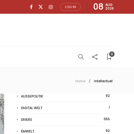
08
AUG
LOG IN
2026
0
Home
intellectuel
92
AUSSEPOLITIK
1
DIGITAL WELT
355
DIVERS
92
ËMWELT