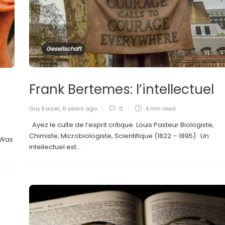
Gesellschaft
Frank Bertemes: l’intellectuel
Guy Kaiser
,
6 years ago
0
4 min
read
Ayez le culte de l’esprit critique. Louis Pasteur Biologiste,
Chimiste, Microbiologiste, Scientifique (1822 – 1895) Un
 Was
intellectuel est...