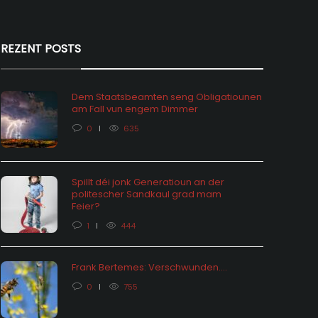
REZENT POSTS
Dem Staatsbeamten seng Obligatiounen
am Fall vun engem Dimmer
0
635
Spillt déi jonk Generatioun an der
politescher Sandkaul grad mam
hômage: vu Statistiken an hire
Feier?
ektiounen
Feieralarm o
1
444
 months ago
0
1657
8 months ago
Frank Bertemes: Verschwunden….
0
755