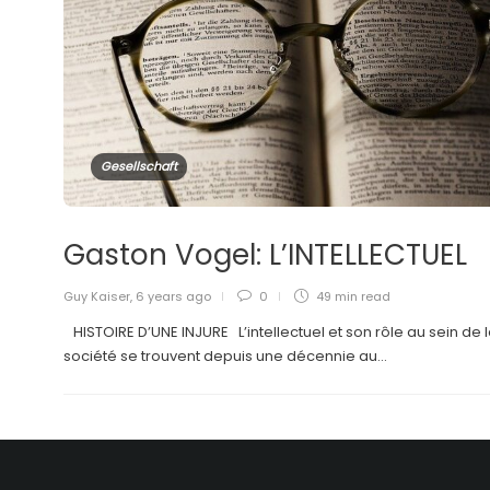
Gesellschaft
Gaston Vogel: L’INTELLECTUEL
Guy Kaiser
,
6 years ago
0
49 min
read
HISTOIRE D’UNE INJURE L’intellectuel et son rôle au sein de 
société se trouvent depuis une décennie au...