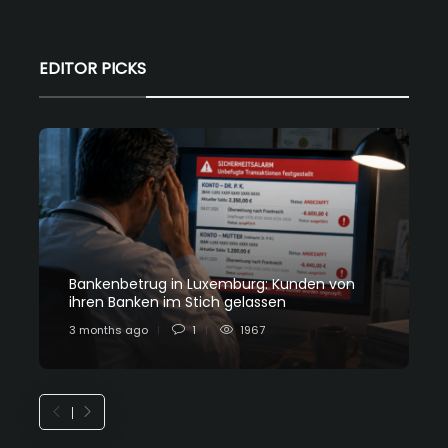
EDITOR PICKS
Bankenbetrug in Luxemburg: Kunden von
C
ihren Banken im Stich gelassen
L
3 months ago
1
1967
7