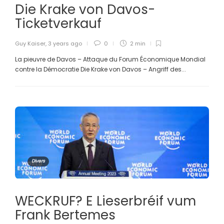
Die Krake von Davos-
Ticketverkauf
Guy Kaiser
,
3 years ago
0
2 min
La pieuvre de Davos – Attaque du Forum Économique Mondial
contre la Démocratie Die Krake von Davos – Angriff des...
Divers
WECKRUF? E Lieserbréif vum
Frank Bertemes