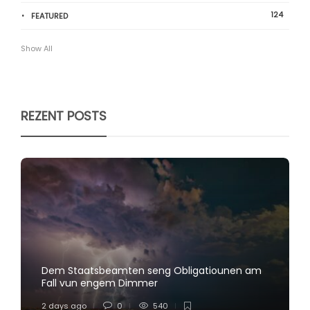
124
FEATURED
Show All
REZENT POSTS
Dem Staatsbeamten seng Obligatiounen am
Fall vun engem Dimmer
2 days ago
0
540