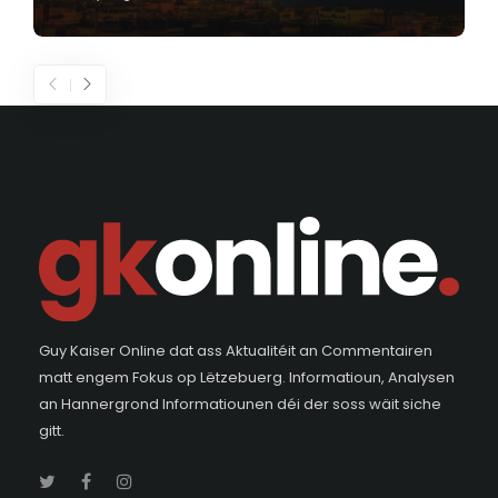
Guy Kaiser Online dat ass Aktualitéit an Commentairen
matt engem Fokus op Lëtzebuerg. Informatioun, Analysen
an Hannergrond Informatiounen déi der soss wäit siche
gitt.