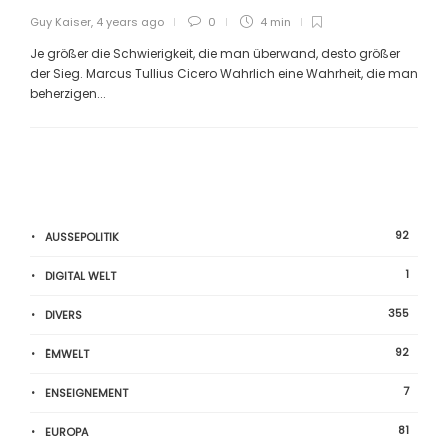
Guy Kaiser
,
4 years ago
0
4 min
Je größer die Schwierigkeit, die man überwand, desto größer
der Sieg. Marcus Tullius Cicero Wahrlich eine Wahrheit, die man
beherzigen...
92
AUSSEPOLITIK
1
DIGITAL WELT
355
DIVERS
92
ËMWELT
7
ENSEIGNEMENT
81
EUROPA