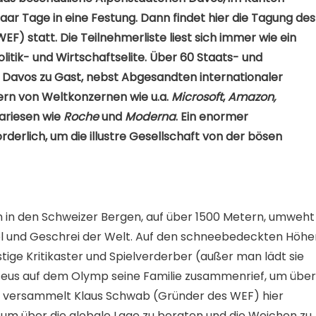
aar Tage in eine Festung. Dann findet hier die Tagung des
) statt. Die Teilnehmerliste liest sich immer wie ein
litik- und Wirtschaftselite. Über 60 Staats- und
 Davos zu Gast, nebst Abgesandten internationaler
ern von Weltkonzernen wie u.a.
Microsoft
,
Amazon,
riesen wie
Roche
und
Moderna
. Ein enormer
rderlich, um die illustre Gesellschaft von der bösen
n in den Schweizer Bergen, auf über 1500 Metern, umweht
l und Geschrei der Welt. Auf den schneebedeckten Höhe
stige Kritikaster und Spielverderber (außer man lädt sie
r Zeus auf dem Olymp seine Familie zusammenrief, um über
n, versammelt Klaus Schwab (Gründer des WEF) hier
, um über die globale Lage zu beraten und die Weichen zu