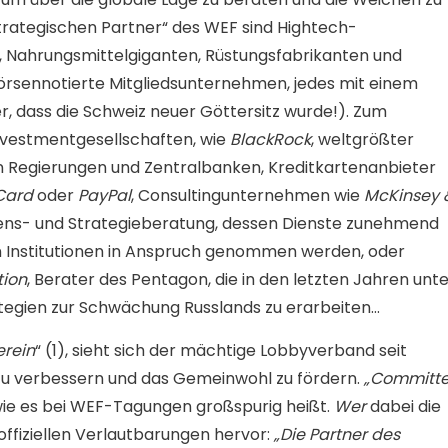
strategischen Partner“ des WEF sind Hightech-
 Nahrungsmittelgiganten, Rüstungsfabrikanten und
rsennotierte Mitgliedsunternehmen, jedes mit einem
r, dass die Schweiz neuer Göttersitz wurde!). Zum
nvestmentgesellschaften, wie
BlackRock
, weltgrößter
 Regierungen und Zentralbanken, Kreditkartenanbieter
Card
oder
PayPal
, Consultingunternehmen wie
McKinsey 
hmens- und Strategieberatung, dessen Dienste zunehmend
 Institutionen in Anspruch genommen werden, oder
tion
, Berater des Pentagon, die in den letzten Jahren unt
tegien zur Schwächung Russlands zu erarbeiten…
erein
“ (1), sieht sich der mächtige Lobbyverband seit
t zu verbessern und das Gemeinwohl zu fördern.
„Committ
wie es bei WEF-Tagungen großspurig heißt.
Wer
dabei die
offiziellen Verlautbarungen hervor:
„Die Partner des