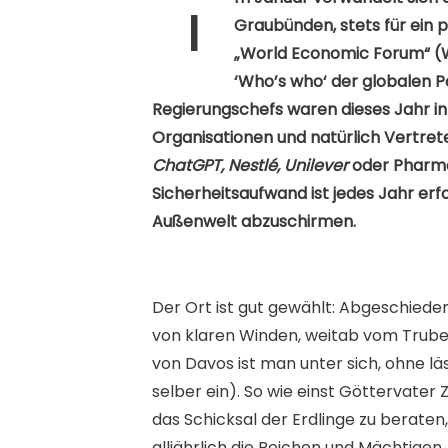
I
Graubünden, stets für ein p
„World Economic Forum“ (WEF
‘Who’s who‘ der globalen Po
Regierungschefs waren dieses Jahr in
Organisationen und natürlich Vertret
ChatGPT, Nestlé, Unilever
oder Pharma
Sicherheitsaufwand ist jedes Jahr erfo
Außenwelt abzuschirmen.
Der Ort ist gut gewählt: Abgeschiede
von klaren Winden, weitab vom Trube
von Davos ist man unter sich, ohne lä
selber ein). So wie einst Göttervate
das Schicksal der Erdlinge zu berate
alljährlich die Reichen und Mächtigen