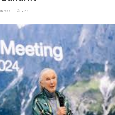
in
read
2144