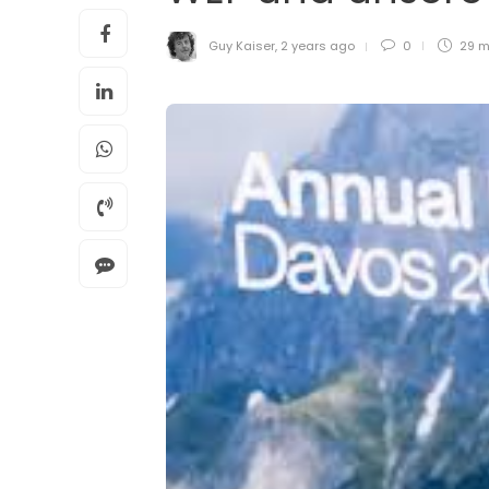
Guy Kaiser
,
2 years ago
0
29 m