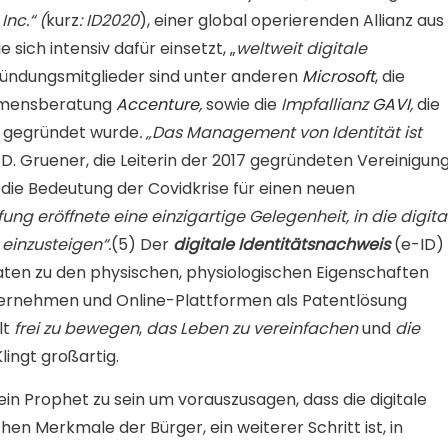
Inc.“
(
kurz
: ID2020
), einer global operierenden Allianz aus
 sich intensiv dafür einsetzt, „
weltweit digitale
ründungsmitglieder sind unter anderen
Microsoft
, die
ehmensberatung
Accenture
,
sowie die
Impfallianz
GAVI
,
die
gegründet wurde
.
„Das Management
von Identität ist
D. Gruener, die Leiterin der 2017 gegründeten Vereinigun
 die Bedeutung der Covidkrise für einen neuen
ung eröffnete eine einzigartige Gelegenheit, in die digita
 einzusteigen“.
(5) Der
digitale Identitätsnachweis
(e-ID)
Daten zu den physischen, physiologischen Eigenschaften
ternehmen und Online-Plattformen als Patentlösung
lt
frei
zu
bewegen
,
das Leben zu vereinfachen
und
die
lingt großartig.
ein Prophet zu sein um vorauszusagen, dass die digitale
hen Merkmale der Bürger, ein weiterer Schritt ist, in