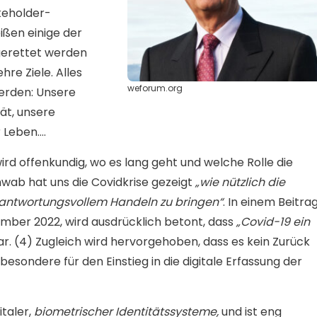
akeholder-
ißen einige der
gerettet werden
hre Ziele. Alles
weforum.org
werden: Unsere
ät, unsere
r Leben….
ird offenkundig, wo es lang geht und welche Rolle die
hwab hat uns die Covidkrise gezeigt
„wie nützlich die
rantwortungsvollem Handeln zu bringen“
. In einem Beitra
mber 2022, wird ausdrücklich betont, dass
„Covid-19 ein
r. (4) Zugleich wird hervorgehoben, dass es kein Zurück
insbesondere für den Einstieg in die digitale Erfassung der
italer,
biometrischer Identitätssysteme,
und ist eng