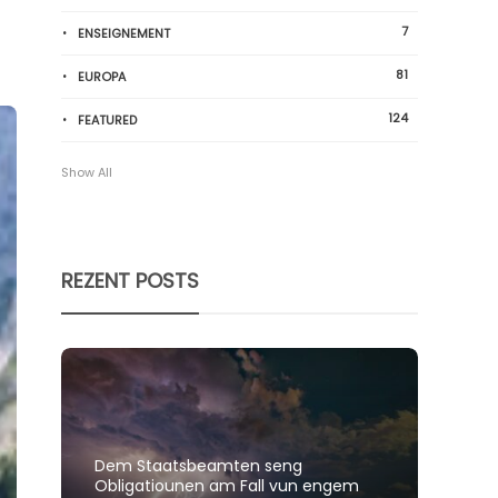
7
ENSEIGNEMENT
81
EUROPA
124
FEATURED
Show All
REZENT POSTS
Dem Staatsbeamten seng
Spillt
Obligatiounen am Fall vun engem
polit