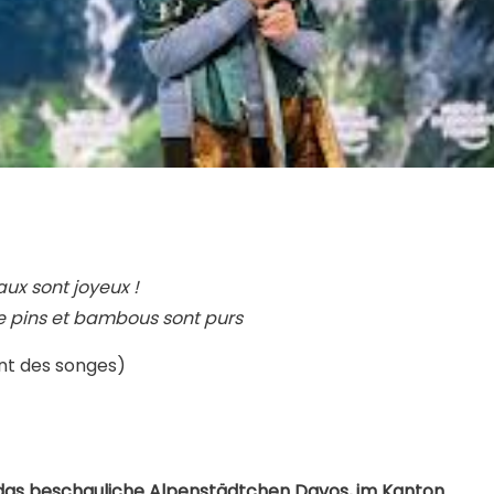
aux sont joyeux !
e pins et bambous sont purs
tant des songes)
das beschauliche Alpenstädtchen Davos, im Kanton