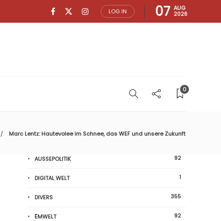
07
AUG
LOG IN
2026
0
Marc Lentz: Hautevolee im Schnee, das WEF und unsere Zukunft
92
AUSSEPOLITIK
1
DIGITAL WELT
355
DIVERS
92
ËMWELT