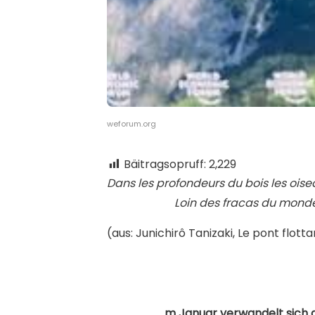
weforum.org
Bäitragsopruff:
2,229
Dans les profondeurs du bois les oise
Loin des fracas du mond
(aus: Junichirô Tanizaki, Le pont flot
m Januar verwandelt sich 