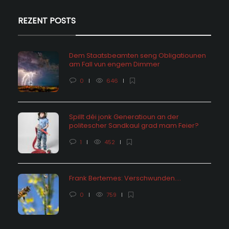
REZENT POSTS
Dem Staatsbeamten seng Obligatiounen
am Fall vun engem Dimmer
0
646
Spillt déi jonk Generatioun an der
politescher Sandkaul grad mam Feier?
1
452
Frank Bertemes: Verschwunden….
0
759