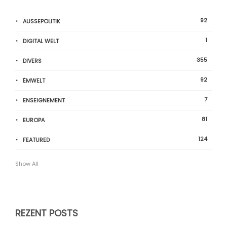
92
AUSSEPOLITIK
1
DIGITAL WELT
355
DIVERS
92
ËMWELT
7
ENSEIGNEMENT
81
EUROPA
124
FEATURED
Show All
REZENT POSTS