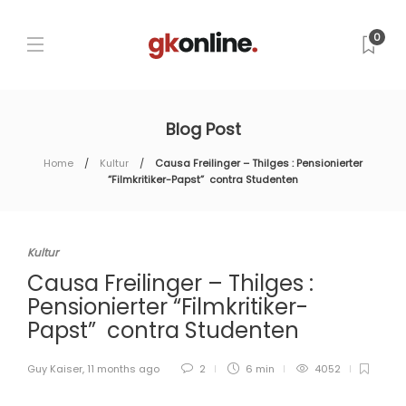
0
Blog Post
Home
Kultur
Causa Freilinger – Thilges : Pensionierter
“Filmkritiker-Papst” contra Studenten
Kultur
Causa Freilinger – Thilges :
Pensionierter “Filmkritiker-
Papst” contra Studenten
Guy Kaiser
,
11 months ago
2
6 min
4052