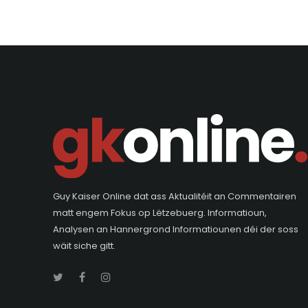
Guy Kaiser Online dat ass Aktualitéit an Commentairen
matt engem Fokus op Lëtzebuerg. Informatioun,
Analysen an Hannergrond Informatiounen déi der soss
wäit siche gitt.