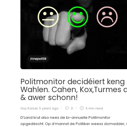
Innepolitik
Politmonitor decidéiert keng
Wahlen. Cahen, Kox,Turmes 
& awer schonn!
Guy Kaiser
,
5 years ago
0
5 min
read
D’Land krut also nees de bi-annuelle Politmonitor
opgedëscht. Op d’mannst de Politiker weess domadder,