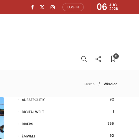
06
AUG
LOG IN
2026
0
Home
Wiseler
92
AUSSEPOLITIK
1
DIGITAL WELT
355
DIVERS
92
ËMWELT