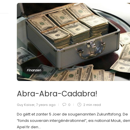
Finanzen
Abra-Abra-Cadabra!
Guy Kaiser
,
7 years ago
0
2 min
read
Do gëtt et zanter 5 Joer de sougenannten Zukunftsfong. De
“fonds souverain intergénérationnel”, eis national Mouk, de
Apel fir den...