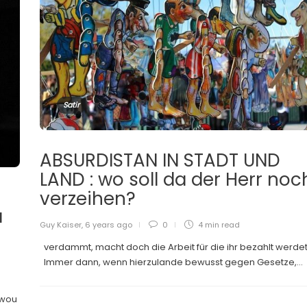
Satir
ABSURDISTAN IN STADT UND
LAND : wo soll da der Herr noc
verzeihen?
a
Guy Kaiser
,
6 years ago
0
4 min
read
verdammt, macht doch die Arbeit für die ihr bezahlt werde
Immer dann, wenn hierzulande bewusst gegen Gesetze,...
 wou