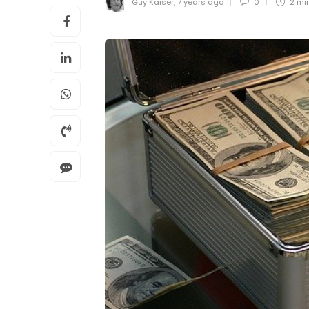
Guy Kaiser
,
7 years ago
0
2 mi