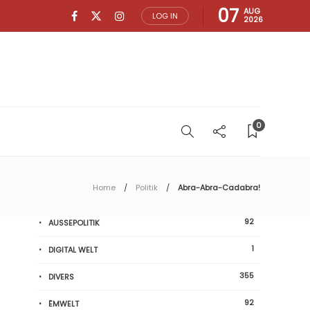
07
AUG
LOG IN
2026
0
Home
Politik
Abra-Abra-Cadabra!
92
AUSSEPOLITIK
1
DIGITAL WELT
355
DIVERS
92
ËMWELT