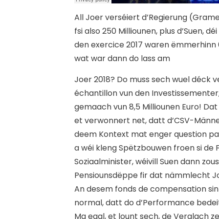
A
ll Joer verséiert d’Regierung (Gra
fsi also 250 Milliounen, plus d’Suen,
den exercice 2017 waren ëmmerhinn 6
wat war dann do lass am
Joer 2018? Do muss sech wuel déck ve
échantillon vun den Investissementer,
gemaach vun 8,5 Milliounen Euro! Dat
et verwonnert net, datt d’CSV-Männe
deem Kontext mat enger question p
a wéi kleng Spëtzbouwen froen si de 
Soziaalminister, wéivill Suen dann zo
Pensiounsdëppe fir dat nämmlecht J
An desem fonds de compensation sinn 
normal, datt do d’Performance bedeit
Ma egal, et lount sech, de Verglach 