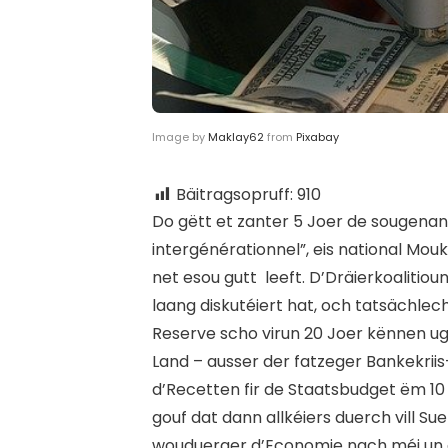
Image by
Maklay62
from
Pixabay
Bäitragsopruff:
910
D
o gëtt et zanter 5 Joer de sougenan
intergénérationnel”, eis national Mouk
net esou gutt leeft. D’Dräierkoalitio
laang diskutéiert hat, och tatsächlec
Reserve scho virun 20 Joer kënnen ug
Land – ausser der fatzeger Bankekriis
d’Recetten fir de Staatsbudget ëm 10 
gouf dat dann allkéiers duerch vill Su
wouduerger d’Economie nach méi un d