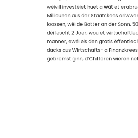
wéivill investéiet huet a
wat
et erabrue
Milliounen aus der Staatskees eriwwe
loossen, wéi de Botter an der Sonn. 5
déi lescht 2 Joer, wou et wirtschaftl
manner, ewéi eis den gratis ëffentle
dacks aus Wirtschafts- a Finanzkrees
gebremst ginn, d’Chifferen wieren ne