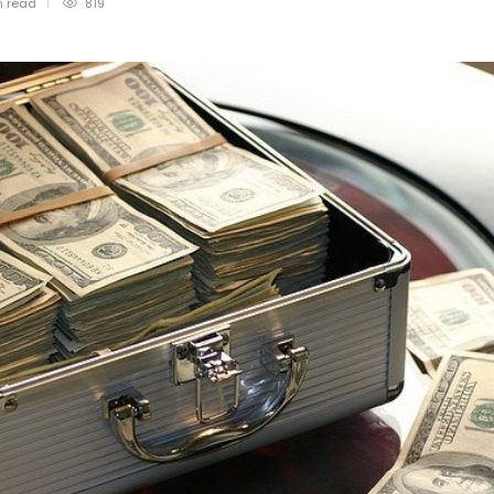
n
read
819