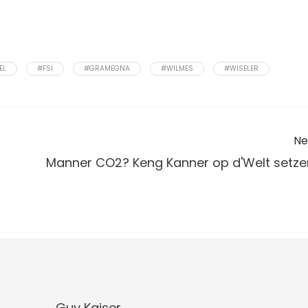
EL
#FSI
#GRAMEGNA
#WILMES
#WISELER
Ne
Manner CO2? Keng Kanner op d'Welt setze
Guy Kaiser