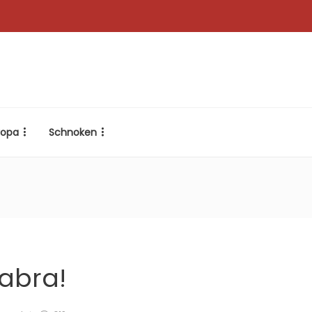
ropa
Schnoken
abra!