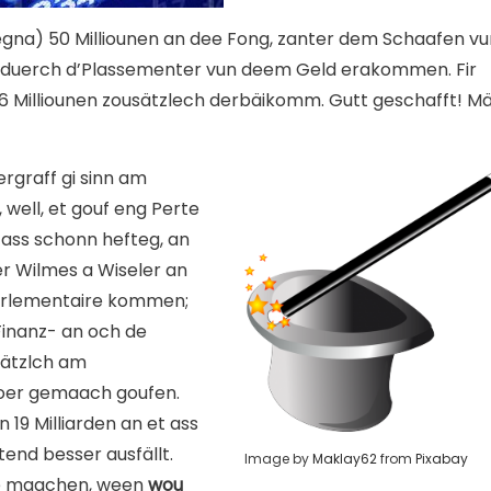
megna) 50 Milliounen an dee Fong, zanter dem Schaafen v
 déi duerch d’Plassementer vun deem Geld erakommen. Fir
 Milliounen zousätzlech derbäikomm. Gutt geschafft! Mä
rgraff gi sinn am
 well, et gouf eng Perte
 ass schonn hefteg, an
r Wilmes a Wiseler an
arlementaire kommen;
Finanz- an och de
usätzlch am
oer gemaach goufen.
19 Milliarden an et ass
end besser ausfällt.
Image by
Maklay62
from
Pixabay
ze maachen, ween
wou