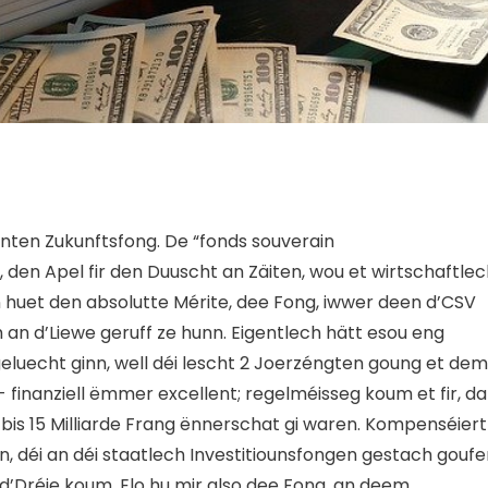
nten Zukunftsfong. De “fonds souverain
, den Apel fir den Duuscht an Zäiten, wou et wirtschaftle
un huet den absolutte Mérite, dee Fong, iwwer deen d’CSV
h an d’Liewe geruff ze hunn. Eigentlech hätt esou eng
eluecht ginn, well déi lescht 2 Joerzéngten goung et dem
- finanziell ëmmer excellent; regelméisseg koum et fir, da
bis 15 Milliarde Frang ënnerschat gi waren. Kompenséiert
en, déi an déi staatlech Investitiounsfongen gestach goufe
’Dréie koum. Elo hu mir also dee Fong, an deem