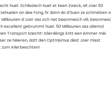
cht huet. Schlisslech huet et keen Zweck, all Joer 50
rzehuelen an dee Fong, fir dann do d’Suen ze schmëlzen z
0 Milliounen d’Joer ass och net besonnesch vill, besonnes
ech excellent gebrummt huet. 50 Milliounen ass allemol
chen Transport kascht! Allerdéngs kritt een ëmmer méi
ser ze héieren, datt den Optmismus dëst Joer misst
t zum Allerbeschten!