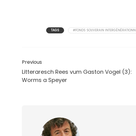
TAGS
#FONDS SOUVERAIN INTERGÉNÉRATIONN
Previous
Litteraresch Rees vum Gaston Vogel (3):
Worms a Speyer