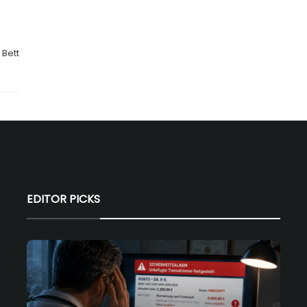
h
 Bett
EDITOR PICKS