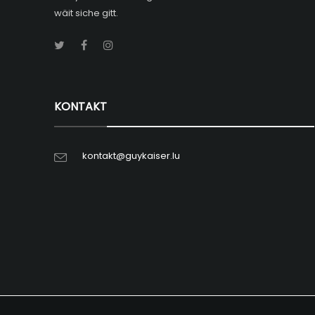
wäit siche gitt.
KONTAKT
kontakt@guykaiser.lu