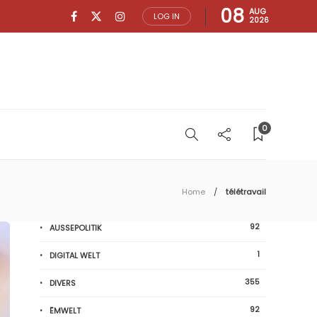
08
AUG
LOG IN
2026
0
Home
télétravail
92
AUSSEPOLITIK
1
DIGITAL WELT
355
DIVERS
92
ËMWELT