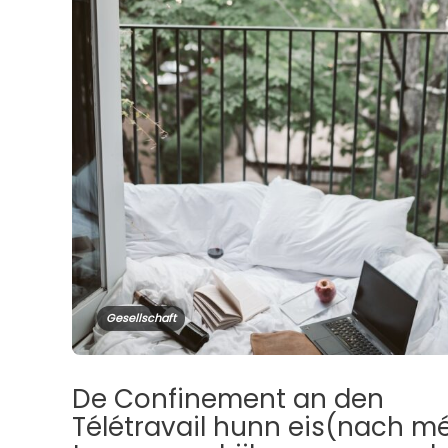
Gesellschaft
De Confinement an den
Télétravail hunn eis(nach mé