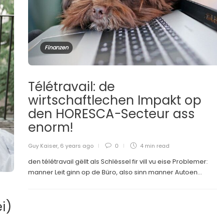
Finanzen
Télétravail: de
wirtschaftlechen Impakt op
den HORESCA-Secteur ass
enorm!
Guy Kaiser
,
6 years ago
0
4 min
read
den télétravail gëllt als Schlëssel fir vill vu eise Problemer:
manner Leit ginn op de Büro, also sinn manner Autoen...
i)