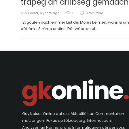
trapeg an driibseg gemaac
Guy Kaiser
,
4 years ago
1
3 min
read
Et goufen nach ëmmer Leit déi Moies keimen, wann si um
déi lénks Strëmp undinn. Där wäerten et...
Guy Kaiser Online dat ass Aktualitéit an Commentairen
matt engem Fokus op Lëtzebuerg. Informatioun,
Analysen an Hannergrond Informatiounen déi der soss