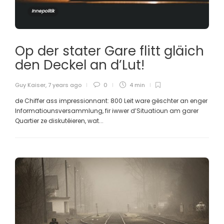
Innepolitik
Op der stater Gare flitt gläich
den Deckel an d’Lut!
Guy Kaiser
,
7 years ago
0
4 min
de Chiffer ass impressionnant: 800 Leit ware gëschter an enger
Informatiounsversammlung, fir iwwer d’Situatioun am garer
Quartier ze diskutéieren, wat...