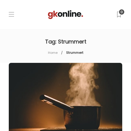
0
Tag:
Strummert
Home
Strummert