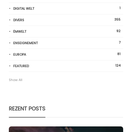
1
DIGITAL WELT
355
DIVERS
92
ËMWELT
7
ENSEIGNEMENT
81
EUROPA
124
FEATURED
Show All
REZENT POSTS