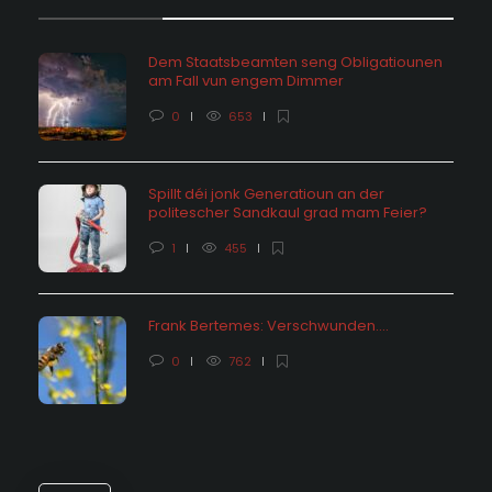
Dem Staatsbeamten seng Obligatiounen
am Fall vun engem Dimmer
0
653
Spillt déi jonk Generatioun an der
politescher Sandkaul grad mam Feier?
1
455
Frank Bertemes: Verschwunden….
0
762