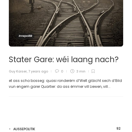
Innepolitik
Stater Gare: wéi laang nach?
Guy Kaiser
,
7 years ago
0
3 min
et ass scho bosseg: quasi ronderëm d’Welt gläicht sech d’Bild
vun engem garer Quartier: do ass ëmmer vill Liewen, vill...
92
AUSSEPOLITIK