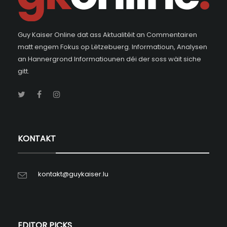
Guy Kaiser Online dat ass Aktualitéit an Commentairen
matt engem Fokus op Lëtzebuerg. Informatioun, Analysen
an Hannergrond Informatiounen déi der soss wäit siche
gitt.
KONTAKT
kontakt@guykaiser.lu
EDITOR PICKS