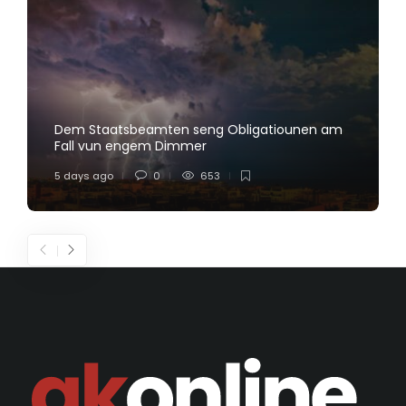
Dem Staatsbeamten seng Obligatiounen am
Fall vun engem Dimmer
5 days ago
0
653