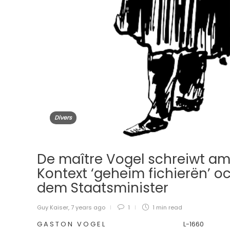
Divers
De maître Vogel schreiwt a
Kontext ‘geheim fichierën’ o
dem Staatsminister
Guy Kaiser
,
7 years ago
1
1 min
read
G A S T O N V O G E L L-1660