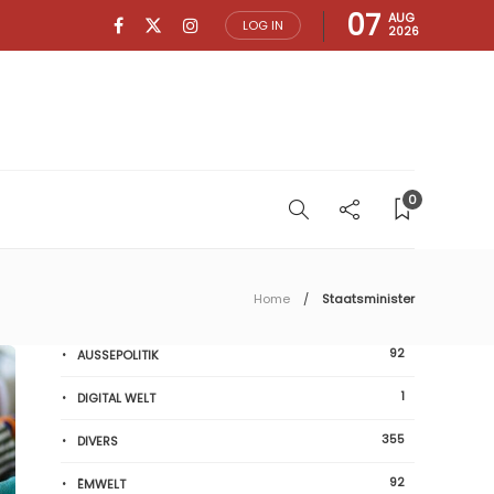
07
AUG
LOG IN
2026
0
Home
Staatsminister
92
AUSSEPOLITIK
1
DIGITAL WELT
355
DIVERS
92
ËMWELT