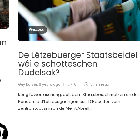
Finanzen
un
r
De Lëtzebuerger Staatsbeidel
wéi e schotteschen
Dudelsak?
e
Guy Kaiser
,
6 years ago
0
3 min
read
keng Iwwerraschung, datt dem Staatsbeidel matzen an der
Pandemie d’Loft ausgaangen ass. D’Recetten vum
Zentralstaat sinn an de Méint Abrëll...