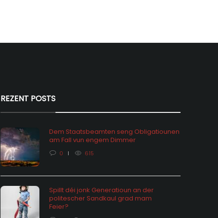
REZENT POSTS
Dem Staatsbeamten seng Obligatiounen
am Fall vun engem Dimmer
0
615
Spillt déi jonk Generatioun an der
politescher Sandkaul grad mam
hômage: vu Statistiken an hire
Feier?
ektiounen
Feieralarm o