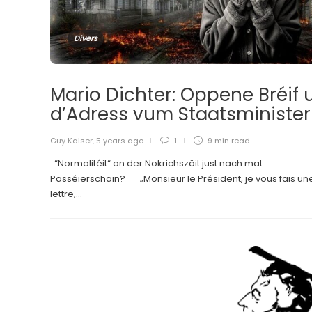
Divers
Mario Dichter: Oppene Bréif 
d’Adress vum Staatsministe
Guy Kaiser
,
5 years ago
1
9 min
read
“Normalitéit“ an der Nokrichszäit just nach mat
Passéierschäin? „Monsieur le Président, je vous fais un
lettre,...