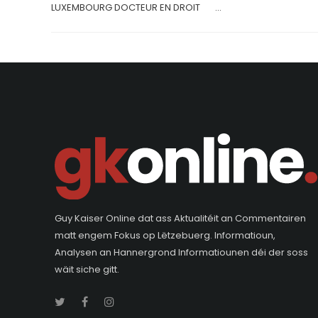
LUXEMBOURG DOCTEUR EN DROIT ...
Guy Kaiser Online dat ass Aktualitéit an Commentairen
matt engem Fokus op Lëtzebuerg. Informatioun,
Analysen an Hannergrond Informatiounen déi der soss
wäit siche gitt.